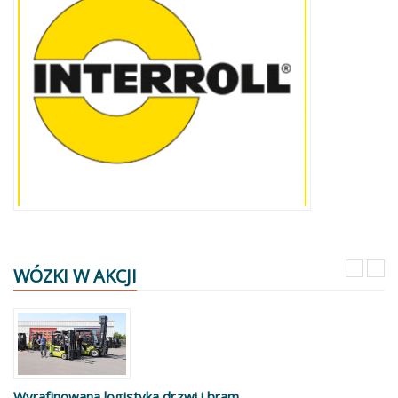
WÓZKI W AKCJI
Wyrafinowana logistyka drzwi i bram