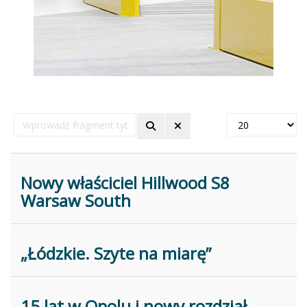
Wprowadź
Pokaż
fragment
#
tytułu
Nowy właściciel Hillwood S8
Warsaw South
„Łódzkie. Szyte na miarę”
15 lat w Opolu i nowy rozdział