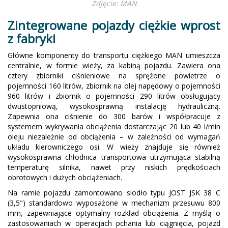
Zdjęcie: MAN
Zintegrowane pojazdy ciężkie wprost
z fabryki
Główne komponenty do transportu ciężkiego MAN umieszcza
centralnie, w formie wieży, za kabiną pojazdu. Zawiera ona
cztery zbiorniki ciśnieniowe na sprężone powietrze o
pojemności 160 litrów, zbiornik na olej napędowy o pojemności
960 litrów i zbiornik o pojemności 290 litrów obsługujący
dwustopniową, wysokosprawną instalację hydrauliczną.
Zapewnia ona ciśnienie do 300 barów i współpracuje z
systemem wykrywania obciążenia dostarczając 20 lub 40 l/min
oleju niezależnie od obciążenia – w zależności od wymagań
układu kierowniczego osi. W wieży znajduje się również
wysokosprawna chłodnica transportowa utrzymująca stabilną
temperaturę silnika, nawet przy niskich prędkościach
obrotowych i dużych obciążeniach.
Na ramie pojazdu zamontowano siodło typu JOST JSK 38 C
(3,5") standardowo wyposażone w mechanizm przesuwu 800
mm, zapewniające optymalny rozkład obciążenia. Z myślą o
zastosowaniach w operacjach pchania lub ciągnięcia, pojazd