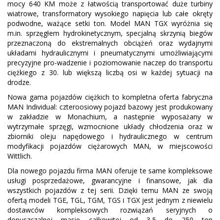
mocy 640 KM może z łatwością transportować duże turbiny
wiatrowe, transformatory wysokiego napięcia lub całe okręty
podwodne, ważące setki ton. Model MAN TGX wyróżnia się
m.in. sprzęgłem hydrokinetycznym, specjalną skrzynią biegów
przeznaczoną do ekstremalnych obciążeń oraz wydajnymi
układami hydraulicznymi i pneumatycznymi umożliwiającymi
precyzyjne pro-wadzenie i poziomowanie naczep do transportu
ciężkiego z 30. lub większą liczbą osi w każdej sytuacji na
drodze.
Nowa gama pojazdów ciężkich to kompletna oferta fabryczna
MAN Individual: czteroosiowy pojazd bazowy jest produkowany
w zakładzie w Monachium, a następnie wyposażany w
wytrzymałe sprzęgi, wzmocnione układy chłodzenia oraz w
zbiorniki oleju napędowego i hydraulicznego w centrum
modyfikacji pojazdów ciężarowych MAN, w miejscowości
Wittlich.
Dla nowego pojazdu firma MAN oferuje te same kompleksowe
usługi posprzedażowe, gwarancyjne i finansowe, jak dla
wszystkich pojazdów z tej serii. Dzięki temu MAN ze swoją
ofertą modeli TGE, TGL, TGM, TGS i TGX jest jednym z niewielu
dostawców kompleksowych rozwiązań seryjnych o
dopuszczalnej masie całkowitej od 3,5 do 250 ton