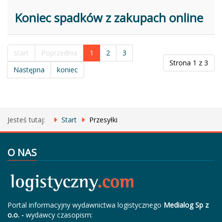
Koniec spadków z zakupach online
start
Poprzednia
1
2
3
Strona 1 z 3
Następna
koniec
Jesteś tutaj:
Start
Przesyłki
O NAS
Portal informacyjny wydawnictwa logistycznego
Medialog Sp z
o.o. -
wydawcy czasopism: