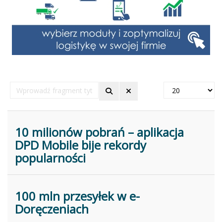
Wprowadź
Pokaż
fragment
#
tytułu
10 milionów pobrań – aplikacja
DPD Mobile bije rekordy
popularności
100 mln przesyłek w e-
Doręczeniach