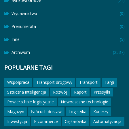
Rynkowi Gracze
(21)
Wydawnictwa
(0)
Prenumerata
(0)
Inne
(5)
Archiwum
(2537)
POPULARNE TAGI
Współpraca
Transport drogowy
Transport
Targi
Sztuczna inteligencja
Rozwój
Raport
Przesyłki
Powierzchnie logistyczne
Nowoczesne technologie
Magazyn
Łańcuch dostaw
Logistyka
Kurierzy
Inwestycja
E-commerce
Ciężarówka
Automatyzacja