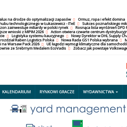
calux na drodze do optymalizacji zapasów
Ormuz, ropa i efekt domina
hubu technologicznego w Łukasiewicz - ITeE
Sukces poznańskiego mi
on zainwestuje miliardy w polski rynek
Rosnąca lista wyróżnień DPD 
jsze wnioski z MIPIM 2026
Action otwiera czwarte centrum dystrybucyj
cie
Logistyka systemu kaucyjnego
Nowy Dyrektor w DHL Supply Ch
 rozdział Raben Logistics Polska
Nowa Rada GS1 Polska wybrana
M
i na Warsaw Pack 2026
UE łagodzi wymogi klimatyczne dla samochod
nownie ze Srebrnym Medalem EcoVadis
Zobacz jak powstaje Volkswage
KALENDARIUM
RYNKOWI GRACZE
WYDAWNICTWA