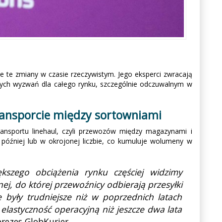
e te zmiany w czasie rzeczywistym. Jego eksperci zwracają
zych wyzwań dla całego rynku, szczególnie odczuwalnym w
transporcie między sortowniami
ransportu linehaul, czyli przewozów między magazynami i
 później lub w okrojonej liczbie, co kumuluje wolumeny w
szego obciążenia rynku częściej widzimy
ej, do której przewoźnicy odbierają przesyłki
 były trudniejsze niż w poprzednich latach
lastyczność operacyjną niż jeszcze dwa lata
rezes GlobKurier.