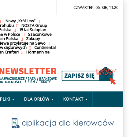
CZWARTEK, 06, SIE, 11:20
Nowy „Król Lew”
krohubu
NOSTA Group
Polska
15 lat Soloplan
ne w Polsce
Szacunkowe
ain Polska
Zakupy
ewa przylatuje na Sawo
ów ciężarowych
Continental
n Crafter!
Hörmann na
PLIKI
DLA ORŁÓW
KONTAKT