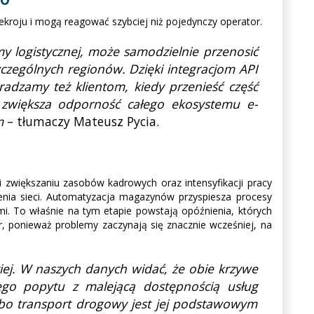
ekroju i mogą reagować szybciej niż pojedynczy operator.
my logistycznej, może samodzielnie przenosić
czególnych regionów. Dzięki integracjom API
adzamy też klientom, kiedy przenieść część
 zwiększa odporność całego ekosystemu e-
em
– tłumaczy Mateusz Pycia.
ki zwiększaniu zasobów kadrowych oraz intensyfikacji pracy
czenia sieci. Automatyzacja magazynów przyspiesza procesy
mi. To właśnie na tym etapie powstają opóźnienia, których
r, ponieważ problemy zaczynają się znacznie wcześniej, na
iej. W naszych danych widać, że obie krzywe
ego popytu z malejącą dostępnością usług
i, bo transport drogowy jest jej podstawowym