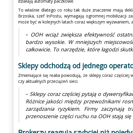
działają automaty paczkowe.
To właśnie dlatego co roku tak duże znaczenie mają dekl
Brzoska, szef InPostu, wymagają ogromnej mobilizacji zas
może być w kolejnych latach coraz większym wyzwaniem, a 
–
OOH wciąż zwiększa efektywność ostatnie
bardzo wysokie. W mniejszych miejscowośc
całkowicie. To narzędzie, które łagodzi skut
Sklepy odchodzą od jednego operator
Zmieniające się realia powodują, że sklepy coraz częściej
czy aktualnych przeciążeń sieci.
–
Sklepy coraz częściej pytają o dywersyfik
Różnice jakości między przewoźnikami rosną,
zarządzania ryzykiem. Firmy zaczynają t
przenoszenie części ruchu na OOH stają się
Brokerzy reagują szybciej niż pojedy