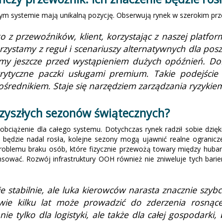
nym systemie mają unikalną pozycję. Obserwują rynek w szerokim prz
o z przewoźników, klient, korzystając z naszej platfor
ystamy z reguł i scenariuszy alternatywnych dla posz
emy jeszcze przed wystąpieniem dużych opóźnień. Dor
ytyczne paczki usługami premium. Takie podejście
ośrednikiem. Staje się narzędziem zarządzania ryzyki
rzyszłych sezonów świątecznych?
obciążenie dla całego systemu. Dotychczas rynek radził sobie dzię
ców będzie nadal rosła, kolejne sezony mogą ujawnić realne ograni
problemu braku osób, które fizycznie przewożą towary między huba
sować. Rozwój infrastruktury OOH również nie zniweluje tych barie
tabilnie, ale luka kierowców narasta znacznie szybc
ywie kilku lat może prowadzić do zderzenia rosnąc
ie tylko dla logistyki, ale także dla całej gospodark