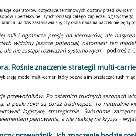
aracje operatorów dotyczące terminowych dostaw przed świętami. 
obów i perfekcyjnej synchronizacji całego zaplecza logistycznego
branża już dziś zastanawia się, czy okna nadania paczek nie będą m
j mili i ogranicza presję na kierowców, ale nasyceni
iach widzimy jeszcze potencjał, natomiast ten mod
ki, ale nie zastąpi rozwiązań systemowych
– podkreśla C
a. Rośnie znaczenie strategii multi-carrie
 wybierają model multi-carrier, który pozwala im przełączać ruch mię
ację przewoźników. Po ostatnich trudnych sezonach widz
 a peaki roku są coraz trudniejsze. To naturalnie kie
raktować logistykę strategicznie. Świadome zarząd
 elementem planowania, a nie reakcją na kryzys
– wyja
nczy przewoźnik. Ich znaczenie będzie ros