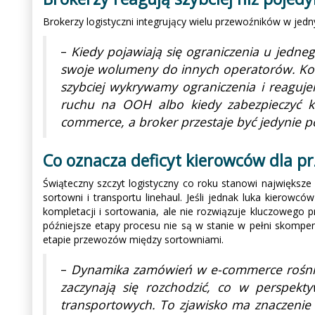
Brokerzy logistyczni integrujący wielu przewoźników w jed
–
Kiedy pojawiają się ograniczenia u jedneg
swoje wolumeny do innych operatorów. Korz
szybciej wykrywamy ograniczenia i reaguj
ruchu na OOH albo kiedy zabezpieczyć kr
commerce, a broker przestaje być jedynie p
Co oznacza deficyt kierowców dla p
Świąteczny szczyt logistyczny co roku stanowi największe 
sortowni i transportu linehaul. Jeśli jednak luka kierow
kompletacji i sortowania, ale nie rozwiązuje kluczowego 
późniejsze etapy procesu nie są w stanie w pełni skompen
etapie przewozów między sortowniami.
–
Dynamika zamówień w e-commerce rośnie s
zaczynają się rozchodzić, co w perspekt
transportowych. To zjawisko ma znaczenie n