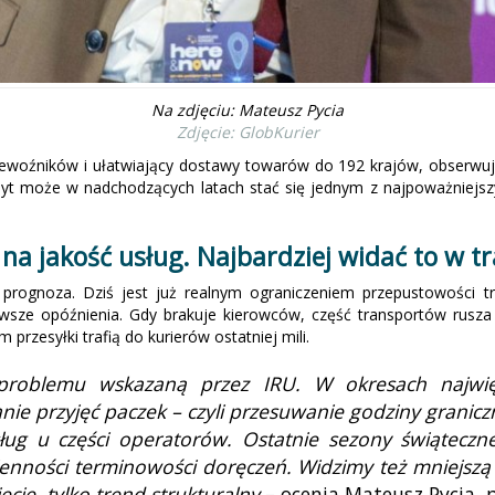
Na zdjęciu: Mateusz Pycia
Zdjęcie: GlobKurier
rzewoźników i ułatwiający dostawy towarów do 192 krajów, obserwuj
opyt może w nadchodzących latach stać się jednym z najpoważniejs
na jakość usług. Najbardziej widać to w 
 prognoza. Dziś jest już realnym ograniczeniem przepustowości t
rwsze opóźnienia. Gdy brakuje kierowców, część transportów rusza
rzesyłki trafią do kurierów ostatniej mili.
 problemu wskazaną przez IRU. W okresach najwięk
ie przyjęć paczek – czyli przesuwanie godziny graniczn
ug u części operatorów. Ostatnie sezony świąteczne
nności terminowości doręczeń. Widzimy też mniejszą e
ęcie, tylko trend strukturalny
– ocenia Mateusz Pycia, p