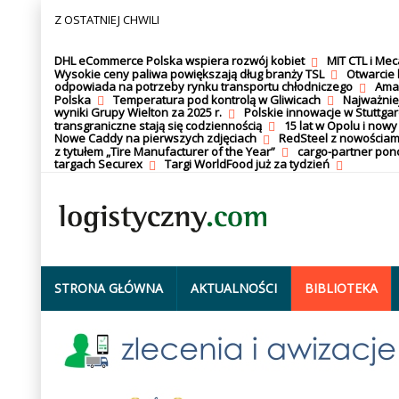
Z OSTATNIEJ CHWILI
DHL eCommerce Polska wspiera rozwój kobiet
MIT CTL i Me
Wysokie ceny paliwa powiększają dług branży TSL
Otwarcie 
odpowiada na potrzeby rynku transportu chłodniczego
Amaz
Polska
Temperatura pod kontrolą w Gliwicach
Najważnie
wyniki Grupy Wielton za 2025 r.
Polskie innowacje w Stuttgar
transgraniczne stają się codziennością
15 lat w Opolu i nowy
Nowe Caddy na pierwszych zdjęciach
RedSteel z nowościam
z tytułem „Tire Manufacturer of the Year”
cargo-partner po
targach Securex
Targi WorldFood już za tydzień
STRONA GŁÓWNA
AKTUALNOŚCI
BIBLIOTEKA