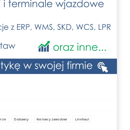
orcie
Dostawcy
Kierowcy zawodowi
Linehaul