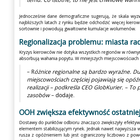
Jednocześnie dane demograficzne sugerują, że skala wyz
najbliższych latach z rynku będzie odchodzić więcej kier
sortownie i powodują gwałtowne kumulacje wolumenów.
Regionalizacja problemu: miasta radz
Kryzys kierowców nie dotyka wszystkich regionów w równym
absorbują wahania popytu. W mniejszych miejscowościach br
– R
óżnice regionalne są bardzo wyraźne. Du
miejscowościach częściej pojawiają się opóź
realizacji – podkreśla CEO GlobKurier. – To 
zasobów
– dodaje.
OOH zwiększa efektywność ostatniej 
Dostawy do punktów odbioru znacząco zwiększyły efektywno
elementem stabilizującym rynek. Jednak nawet najwyższa 
rusza z opóźnieniem lub jest ograniczony liczbowo z pow