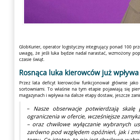
GlobKurier, operator logistyczny integrujący ponad 100 p
uwagę, że jeśli luka będzie nadal narastać, wzmożony p
czasie świąt.
Rosnąca luka kierowców już wpływa 
Przez lata deficyt kierowców funkcjonował głównie jako
sortowniami. To właśnie na tym etapie pojawiają się pie
magazynach i wpływa na dalsze etapy dostaw, jeszcze zanim p
–
Nasze obserwacje potwierdzają skalę
ograniczenia w ofercie, wcześniejsze zamykan
– oraz chwilowe wyłączanie wybranych usł
zarówno pod względem opóźnień, jak i zmie
temu. Co istotne, to nie jest chwilowe wahni