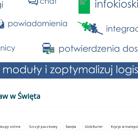
aw w Święta
akupy online
Szczyt paczkowy
Święta
GlobKurier
Kryzys w transp