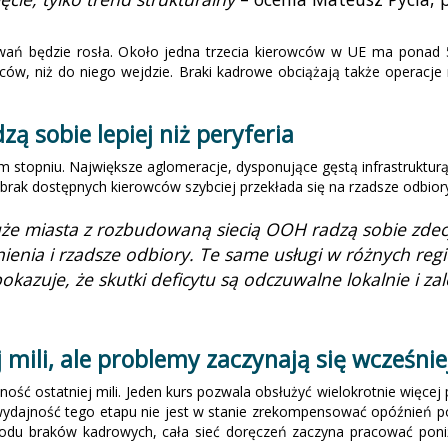
wań będzie rosła. Około jedna trzecia kierowców w UE ma ponad 55
owców, niż do niego wejdzie. Braki kadrowe obciążają także operac
ą sobie lepiej niż peryferia
 stopniu. Największe aglomeracje, dysponujące gęstą infrastruktur
ak dostępnych kierowców szybciej przekłada się na rzadsze odbiory,
że miasta z rozbudowaną siecią OOH radzą sobie zdec
nienia i rzadsze odbiory. Te same usługi w różnych re
pokazuje, że skutki deficytu są odczuwalne lokalnie i za
mili, ale problemy zaczynają się wcześnie
ść ostatniej mili. Jeden kurs pozwala obsłużyć wielokrotnie więcej
wydajność tego etapu nie jest w stanie zrekompensować opóźnień po
odu braków kadrowych, cała sieć doręczeń zaczyna pracować poniż