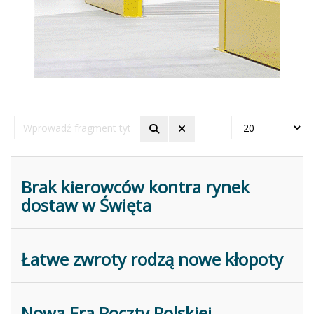
Wprowadź
Pokaż
fragment
#
tytułu
Brak kierowców kontra rynek
dostaw w Święta
Łatwe zwroty rodzą nowe kłopoty
Nowa Era Poczty Polskiej