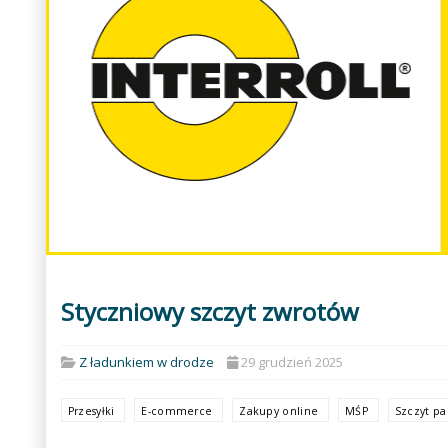
Styczniowy szczyt zwrotów
Z ładunkiem w drodze
29 grudzień 2025
Przesyłki
E-commerce
Zakupy online
MŚP
Szczyt p