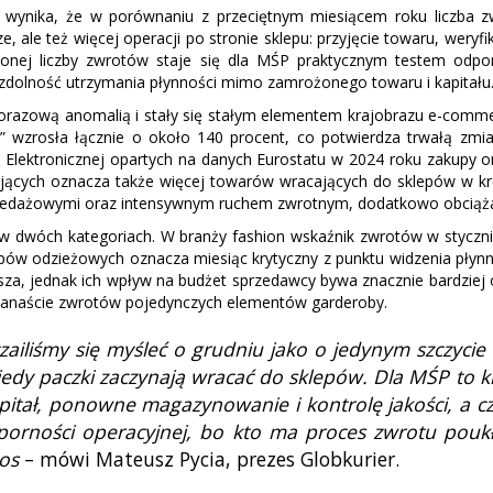
r wynika, że w porównaniu z przeciętnym miesiącem roku liczba 
, ale też więcej operacji po stronie sklepu: przyjęcie towaru, wer
kszonej liczby zwrotów staje się dla MŚP praktycznym testem odp
 zdolność utrzymania płynności mimo zamrożonego towaru i kapitału
norazową anomalią i stały się stałym elementem krajobrazu e-commer
cy” wzrosła łącznie o około 140 procent, co potwierdza trwałą z
i Elektronicznej opartych na danych Eurostatu w 2024 roku zakupy o
jących oznacza także więcej towarów wracających do sklepów w kr
dażowymi oraz intensywnym ruchem zwrotnym, dodatkowo obciążający
 w dwóch kategoriach. W branży fashion wskaźnik zwrotów w styczn
epów odzieżowych oznacza miesiąc krytyczny z punktu widzenia płyn
ższa, jednak ich wpływ na budżet sprzedawcy bywa znacznie bardzi
lkanaście zwrotów pojedynczych elementów garderoby.
zailiśmy się myśleć o grudniu jako o jedynym szczyci
, kiedy paczki zaczynają wracać do sklepów. Dla MŚP to
pitał, ponowne magazynowanie i kontrolę jakości, a c
dporności operacyjnej, bo kto ma proces zwrotu pouk
aos
– mówi Mateusz Pycia, prezes Globkurier.