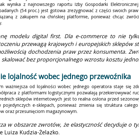
ak wynika z najnowszego raportu Izby Gospodarki Elektroniczne
adanych (54 proc.) jest gotowa zrezygnować z części swoich praw
iązaną z zakupem na chińskiej platformie, ponieważ chcąc zwróci
.
ę modelu digital first. Dla e-commerce to nie tylk
czeniu przewagą krajowych i europejskich sklepów staj
żliwością dochodzenia praw przez konsumenta. Zwrot
ba skalować bez proporcjonalnego wzrostu kosztu jedn
 nie lojalność wobec jednego przewoźnika
m ważniejsza od lojalności wobec jednego operatora staje się z
ółpraca z platformami logistycznymi pozwalają przekierowywać ruc
średnich sklepów internetowych jest to realna osłona przed sezonow
 w pojedynczych e-sklepach, ponieważ zmienia się struktura cał
ów oraz przesunięciom magazynowym.
za w obszarze zwrotów, że elastyczność decyduje o tym
e Luiza Kudzia-Żelazko.