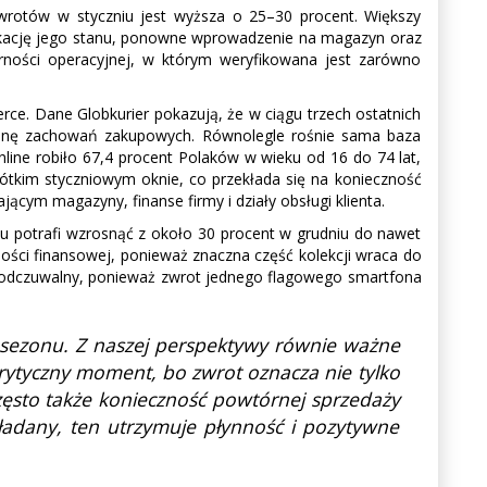
zwrotów w styczniu jest wyższa o 25–30 procent. Większy
yfikację jego stanu, ponowne wprowadzenie na magazyn oraz
orności operacyjnej, w którym weryfikowana jest zarówno
.
ce. Dane Globkurier pokazują, że w ciągu trzech ostatnich
mianę zachowań zakupowych. Równolegle rośnie sama baza
nline robiło 67,4 procent Polaków w wieku od 16 do 74 lat,
ótkim styczniowym oknie, co przekłada się na konieczność
m magazyny, finanse firmy i działy obsługi klienta.
iu potrafi wzrosnąć z około 30 procent w grudniu do nawet
ności finansowej, ponieważ znaczna część kolekcji wraca do
ej odczuwalny, ponieważ zwrot jednego flagowego smartfona
e sezonu. Z naszej perspektywy równie ważne
 krytyczny moment, bo zwrot oznacza nie tylko
zęsto także konieczność powtórnej sprzedaży
ładany, ten utrzymuje płynność i pozytywne