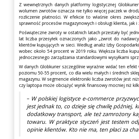
Z wewnętrznych danych platformy logistycznej Globkurie
wolumen zwrotów oznacza nie tylko więcej paczek w drodze
rozliczenie płatności. W efekcie to właśnie okres zwię
sprawność procesów magazynowych i obsługi klienta, jak i
Poświąteczne zwroty w ostatnich latach przestały być jed
lat liczba przesyłek oznaczonych jako „zwrot do nadaw
klientów kupujących w sieci. Według analiz Izby Gospodark
wobec około 54 procent w 2019 roku. Większa liczba kupu
jednoczesnego zarządzania standardowymi wysyłkami sprze
W danych Globkurier szczególnie wyraźnie widać ten efekt
poziomu 50-55 procent, co dla wielu małych i średnich skl
magazynu. W segmencie elektroniki liczba zwrotów jest ni
czy laptopa może obciążyć wynik finansowy mocniej niż ki
–
W polskiej logistyce e-commerce przyzwyc
jest jednak to, co dzieje się chwilę później
dodatkowy transport, ale też zamrożony ka
towaru. W praktyce styczeń jest testem o
opinie klientów. Kto nie ma, ten płaci za ch