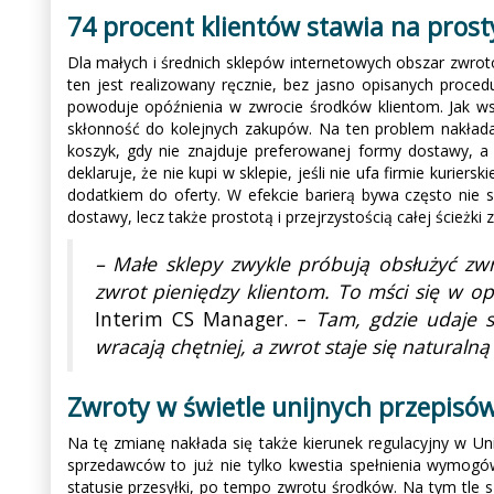
74 procent klientów stawia na prost
Dla małych i średnich sklepów internetowych obszar zwrot
ten jest realizowany ręcznie, bez jasno opisanych proce
powoduje opóźnienia w zwrocie środków klientom. Jak wska
skłonność do kolejnych zakupów. Na ten problem nakład
koszyk, gdy nie znajduje preferowanej formy dostawy, a 
deklaruje, że nie kupi w sklepie, jeśli nie ufa firmie kuri
dodatkiem do oferty. W efekcie barierą bywa często nie 
dostawy, lecz także prostotą i przejrzystością całej ścieżki 
– Małe sklepy zwykle próbują obsłużyć zwr
zwrot pieniędzy klientom. To mści się w o
Interim CS Manager. –
Tam, gdzie udaje s
wracają chętniej, a zwrot staje się naturalną
Zwroty w świetle unijnych przepisów 
Na tę zmianę nakłada się także kierunek regulacyjny w Un
sprzedawców to już nie tylko kwestia spełnienia wymogów 
statusie przesyłki, po tempo zwrotu środków. Na tym tle s