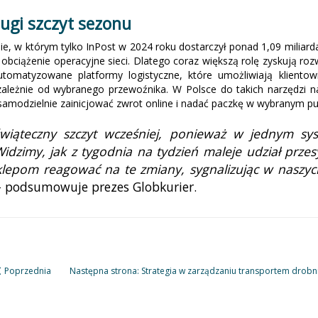
ugi szczyt sezonu
e, w którym tylko InPost w 2024 roku dostarczył ponad 1,09 miliarda
bciążenie operacyjne sieci. Dlatego coraz większą rolę zyskują roz
omatyzowane platformy logistyczne, które umożliwiają klientowi
ezależnie od wybranego przewoźnika. W Polsce do takich narzędzi 
amodzielnie zainicjować zwrot online i nadać paczkę w wybranym pu
świąteczny szczyt wcześniej, ponieważ w jednym sy
dzimy, jak z tygodnia na tydzień maleje udział przes
pom reagować na te zmiany, sygnalizując w naszych
– podsumowuje prezes Globkurier.
Poprzednia
Następna strona: Strategia w zarządzaniu transportem dro