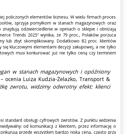
iej policzonych elementów biznesu. W wielu firmach proces
i zespołów, sprzyja pomyłkom w stanach magazynowych oraz
znajdują odzwierciedlenie w opiniach o sklepie i obniżają
erce Trends 2025” wynika, że 79 proc., Polaków porzuca
yjny lub zbyt skomplikowany. Dodatkowo 82 proc. klientów
ały się kluczowymi elementami decyzji zakupowej, a nie tylko
netowych musi konkurować już nie tylko ceną czy terminem
bałagan w stanach magazynowych i opóźniony
– ocenia Luiza Kudzia-Żelazko, Transport &
żkę zwrotu, widzimy odwrotny efekt: klienci
.
osi standard obsługi cyfrowych zwrotów. Z punktu widzenia
ewidywalny: od komunikacji z klientem, przez informację o
 konkurują przede wszystkim bardzo niską ceną, często przy