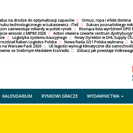
calux na drodze do optymalizacji zapasów
Ormuz, ropa i efekt domina
hubu technologicznego w Łukasiewicz - ITeE
Sukces poznańskiego mi
on zainwestuje miliardy w polski rynek
Rosnąca lista wyróżnień DPD 
jsze wnioski z MIPIM 2026
Action otwiera czwarte centrum dystrybucyj
cie
Logistyka systemu kaucyjnego
Nowy Dyrektor w DHL Supply Ch
 rozdział Raben Logistics Polska
Nowa Rada GS1 Polska wybrana
M
i na Warsaw Pack 2026
UE łagodzi wymogi klimatyczne dla samochod
nownie ze Srebrnym Medalem EcoVadis
Zobacz jak powstaje Volkswage
KALENDARIUM
RYNKOWI GRACZE
WYDAWNICTWA