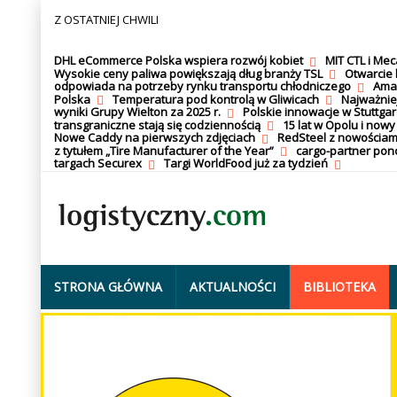
Z OSTATNIEJ CHWILI
DHL eCommerce Polska wspiera rozwój kobiet
MIT CTL i Me
Wysokie ceny paliwa powiększają dług branży TSL
Otwarcie 
odpowiada na potrzeby rynku transportu chłodniczego
Amaz
Polska
Temperatura pod kontrolą w Gliwicach
Najważnie
wyniki Grupy Wielton za 2025 r.
Polskie innowacje w Stuttgar
transgraniczne stają się codziennością
15 lat w Opolu i nowy
Nowe Caddy na pierwszych zdjęciach
RedSteel z nowościam
z tytułem „Tire Manufacturer of the Year”
cargo-partner po
targach Securex
Targi WorldFood już za tydzień
STRONA GŁÓWNA
AKTUALNOŚCI
BIBLIOTEKA