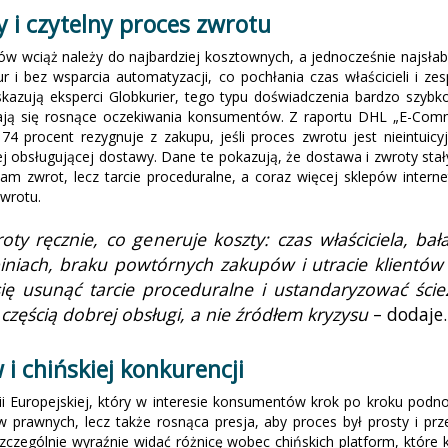
y i czytelny proces zwrotu
ów wciąż należy do najbardziej kosztownych, a jednocześnie najsłab
dur i bez wsparcia automatyzacji, co pochłania czas właścicieli 
zują eksperci Globkurier, tego typu doświadczenia bardzo szybko 
ają się rosnące oczekiwania konsumentów. Z raportu DHL „E-Comm
74 procent rezygnuje z zakupu, jeśli proces zwrotu jest nieintuic
erskiej obsługującej dostawy. Dane te pokazują, że dostawa i zwroty st
sam zwrot, lecz tarcie proceduralne, a coraz więcej sklepów inter
zwrotu.
oty ręcznie, co generuje koszty: czas właściciela, 
piniach, braku powtórnych zakupów i utracie klientów
ię usunąć tarcie proceduralne i ustandaryzować ście
 częścią dobrej obsługi, a nie źródłem kryzysu
– dodaje
i chińskiej konkurencji
ii Europejskiej, który w interesie konsumentów krok po kroku podn
prawnych, lecz także rosnąca presja, aby proces był prosty i prz
zczególnie wyraźnie widać różnicę wobec chińskich platform, które