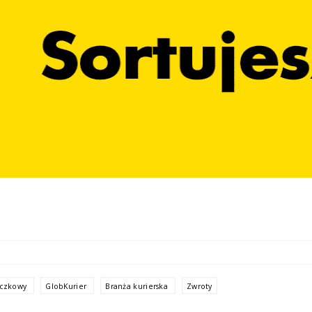
aczkowy
GlobKurier
Branża kurierska
Zwroty