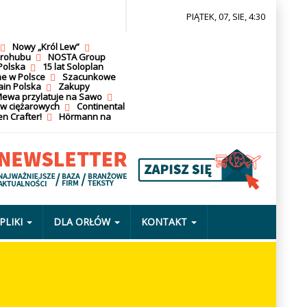
PIĄTEK, 07, SIE, 4:30
Nowy „Król Lew”
krohubu
NOSTA Group
Polska
15 lat Soloplan
ne w Polsce
Szacunkowe
ain Polska
Zakupy
ewa przylatuje na Sawo
ów ciężarowych
Continental
n Crafter!
Hörmann na
PLIKI
DLA ORŁÓW
KONTAKT