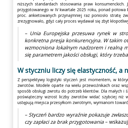
niższych standardach stosowania praw konsumenckich. J
przygotowanego w IV kwartale 2025 roku, ponad połowa b
proc. ankietowanych przynajmniej raz poniosło stratę zw
zrezygnowało, gdyż cały proces wydawał się zbyt kłopotliwy
– Unia Europejska przesuwa rynek w stron
konkretna presja konkurencyjna. W takim oto
wzmocniona lokalnym nadzorem i realną mo
się parametrem jakości obsługi, który trze
W styczniu liczy się elastyczność, a
Z perspektywy logistyki styczeń jest momentem, w który
zwrotów. Modele oparte na wielu przewoźnikach oraz wsp
sposób obsługi zwrotu do potrzeb klientów. Dla małych i 
poświąteczny wzrost liczby zwrotów widać szybciej niż
ustępują miejsca przesyłkom zwrotnym, wymianom towar
– Styczeń bardzo wyraźnie pokazuje zwłaszc
czy zapłaci za brak przygotowania
– wskazuj