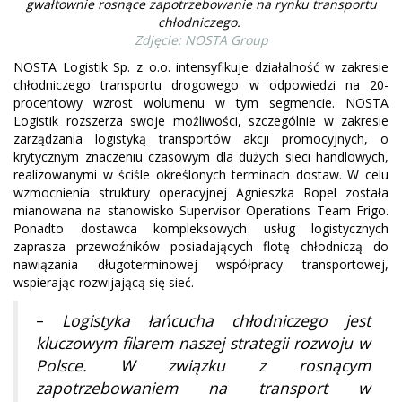
gwałtownie rosnące zapotrzebowanie na rynku transportu
chłodniczego.
Zdjęcie: NOSTA Group
NOSTA Logistik Sp. z o.o. intensyfikuje działalność w zakresie
chłodniczego transportu drogowego w odpowiedzi na 20-
procentowy wzrost wolumenu w tym segmencie. NOSTA
Logistik rozszerza swoje możliwości, szczególnie w zakresie
zarządzania logistyką transportów akcji promocyjnych, o
krytycznym znaczeniu czasowym dla dużych sieci handlowych,
realizowanymi w ściśle określonych terminach dostaw. W celu
wzmocnienia struktury operacyjnej Agnieszka Ropel została
mianowana na stanowisko Supervisor Operations Team Frigo.
Ponadto dostawca kompleksowych usług logistycznych
zaprasza przewoźników posiadających flotę chłodniczą do
nawiązania długoterminowej współpracy transportowej,
wspierając rozwijającą się sieć.
–
Logistyka łańcucha chłodniczego jest
kluczowym filarem naszej strategii rozwoju w
Polsce. W związku z rosnącym
zapotrzebowaniem na transport w