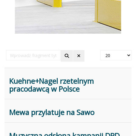
Wprowadź
Pokaż
fragment
#
tytułu
Kuehne+Nagel rzetelnym
pracodawcą w Polsce
Mewa przylatuje na Sawo
Muzyczna odsłona kampanii DPD