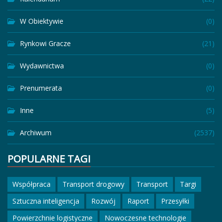
W Obiektywie
(0)
Rynkowi Gracze
(21)
Wydawnictwa
(0)
Prenumerata
(0)
Inne
(5)
Archiwum
(2537)
POPULARNE TAGI
Współpraca
Transport drogowy
Transport
Targi
Sztuczna inteligencja
Rozwój
Raport
Przesyłki
Powierzchnie logistyczne
Nowoczesne technologie