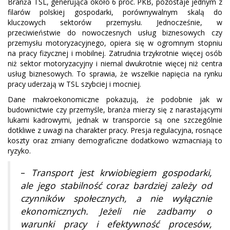
Branża TSL, generująca około 6 proc. PKB, pozostaje jednym z
filarów polskiej gospodarki, porównywalnym skalą do
kluczowych sektorów przemysłu. Jednocześnie, w
przeciwieństwie do nowoczesnych usług biznesowych czy
przemysłu motoryzacyjnego, opiera się w ogromnym stopniu
na pracy fizycznej i mobilnej. Zatrudnia trzykrotnie więcej osób
niż sektor motoryzacyjny i niemal dwukrotnie więcej niż centra
usług biznesowych. To sprawia, że wszelkie napięcia na rynku
pracy uderzają w TSL szybciej i mocniej.
Dane makroekonomiczne pokazują, że podobnie jak w
budownictwie czy przemyśle, branża mierzy się z narastającymi
lukami kadrowymi, jednak w transporcie są one szczególnie
dotkliwe z uwagi na charakter pracy. Presja regulacyjna, rosnące
koszty oraz zmiany demograficzne dodatkowo wzmacniają to
ryzyko.
–
Transport jest krwiobiegiem gospodarki,
ale jego stabilność coraz bardziej zależy od
czynników społecznych, a nie wyłącznie
ekonomicznych. Jeżeli nie zadbamy o
warunki pracy i efektywność procesów,