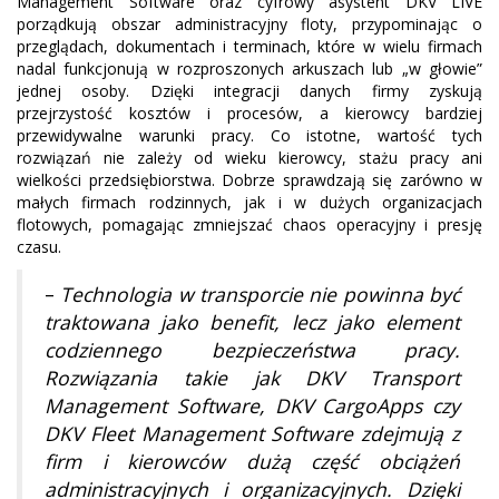
Management Software oraz cyfrowy asystent DKV LIVE
porządkują obszar administracyjny floty, przypominając o
przeglądach, dokumentach i terminach, które w wielu firmach
nadal funkcjonują w rozproszonych arkuszach lub „w głowie”
jednej osoby. Dzięki integracji danych firmy zyskują
przejrzystość kosztów i procesów, a kierowcy bardziej
przewidywalne warunki pracy. Co istotne, wartość tych
rozwiązań nie zależy od wieku kierowcy, stażu pracy ani
wielkości przedsiębiorstwa. Dobrze sprawdzają się zarówno w
małych firmach rodzinnych, jak i w dużych organizacjach
flotowych, pomagając zmniejszać chaos operacyjny i presję
czasu.
–
Technologia w transporcie nie powinna być
traktowana jako benefit, lecz jako element
codziennego bezpieczeństwa pracy.
Rozwiązania takie jak DKV Transport
Management Software, DKV CargoApps czy
DKV Fleet Management Software zdejmują z
firm i kierowców dużą część obciążeń
administracyjnych i organizacyjnych. Dzięki