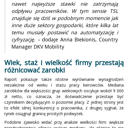
nawet najwyższe stawki nie zatrzymają
odpływu pracowników. W tym sensie TSL
znajduje się dziś w podobnym momencie jak
inne duże sektory gospodarki, które kilka lat
temu musiały postawić na automatyzację i
cyfryzację. –
dodaje Anna Biekionis, Country
Manager DKV Mobility
Wiek, staż i wielkość firmy przestają
różnicować zarobki
Raport pokazuje także istotne wyrównanie wynagrodzeń
niezależnie od wieku i stażu pracy kierowców. Mediana
zarobków dla większości grup wiekowych oscyluje wokół 9 000
zł netto, co oznacza, że doświadczenie przestaje być
czynnikiem decydującym o poziomie płacy. Z jednej strony jest
to efekt silnej konkurencji o pracownika, z drugiej sygnał, że
rynek osiągnął granicę prostych podwyżek.
Podobne zjawisko widać przy analizie wielkości firm: większe
przedsiębiorstwa oferują wyższe mediany, ale różnice te nie