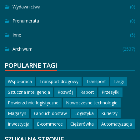
Wydawnictwa
(0)
Prenumerata
(0)
Inne
(5)
Archiwum
(2537)
POPULARNE TAGI
Współpraca
Transport drogowy
Transport
Targi
Sztuczna inteligencja
Rozwój
Raport
Przesyłki
Powierzchnie logistyczne
Nowoczesne technologie
Magazyn
Łańcuch dostaw
Logistyka
Kurierzy
Inwestycja
E-commerce
Ciężarówka
Automatyzacja
SZUKAJ NA STRONIE