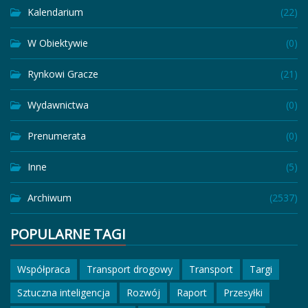
Kalendarium
(22)
W Obiektywie
(0)
Rynkowi Gracze
(21)
Wydawnictwa
(0)
Prenumerata
(0)
Inne
(5)
Archiwum
(2537)
POPULARNE TAGI
Współpraca
Transport drogowy
Transport
Targi
Sztuczna inteligencja
Rozwój
Raport
Przesyłki