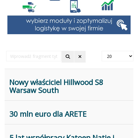
Wprowadź
Pokaż
fragment
#
tytułu
Nowy właściciel Hillwood S8
Warsaw South
30 mln euro dla ARETE
5 lat współpracy Katoen Natie i