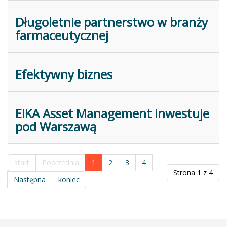
Długoletnie partnerstwo w branży
farmaceutycznej
Efektywny biznes
EIKA Asset Management inwestuje
pod Warszawą
start
Poprzednia
1
2
3
4
Strona 1 z 4
Następna
koniec