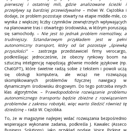
pierwszej i ostatniej mili, gdzie analizowane ścieżki i
przepływy są bardziej przewidywalne
– mówi W. Ciężobka i
dodaje, że problem pozostaje otwarty na etapie middle-mile, co
wynika z większej liczby czynników zewnętrznych wpływających
na planowanie tras i otwartego środowiska, w którym poruszają
się samochody. –
Nie jest to jednak problem niemożliwy, a
trudniejszy. Sztandarowym przykładem jest w pełni
autonomiczny transport, który od lat pozostaje „śpiewką
przyszłości”
– zastrzega przedstawiciel firmy verocargo,
podkreślając jednocześnie, że obecny rynkowy boom na
sztuczną inteligencję napędzają głównie modele językowe (np.
ChatGPT), które świetnie radzą sobie z tekstem i powoli uczą
się obsługi komputera, ale wciąż nie rozwiązują
skomplikowanych problemów fizycznej nawigacji w
dynamicznym środowisku drogowym. Do tego potrzeba innych
klas algorytmów. – P
rawdopodobnie rozwiązanie problemu
autonomicznego transportu będzie zbieżne z rozwiązaniem
problemów z zakresu robotyki, więc warto śledzić również tę
dziedzinę
– radzi W. Ciężobka.
To, że w magazynie najlepiej widać rozwiązania bezpośrednio
wspierające wykonanie zadania, podkreśla J. Kawalec (Asseco
Business Solutions). Jako przykład podaje Voice Picking w