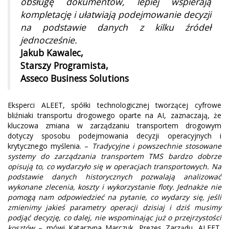
obsługę dokumentów, lepiej wspierają
kompletację i ułatwiają podejmowanie decyzji
na podstawie danych z kilku źródeł
jednocześnie.
Jakub Kawalec,
Starszy Programista,
Asseco Business Solutions
Eksperci ALEET, spółki technologicznej tworzącej cyfrowe
bliźniaki transportu drogowego oparte na AI, zaznaczają, że
kluczowa zmiana w zarządzaniu transportem drogowym
dotyczy sposobu podejmowania decyzji operacyjnych i
krytycznego myślenia. –
Tradycyjne i powszechnie stosowane
systemy do zarządzania transportem TMS bardzo dobrze
opisują to, co wydarzyło się w operacjach transportowych. Na
podstawie danych historycznych pozwalają analizować
wykonane zlecenia, koszty i wykorzystanie floty. Jednakże nie
pomogą nam odpowiedzieć na pytanie, co wydarzy się, jeśli
zmienimy jakieś parametry operacji dzisiaj i dziś musimy
podjąć decyzję, co dalej, nie wspominając już o przejrzystości
kosztów
– mówi Katarzyna Marczuk, Prezes Zarządu, ALEET.