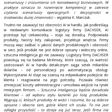
scenariuszy i zrozumienia ich konsekwencji biznesowych. W
praktyce oznacza to rozwinięcie kompetencji w zakresie
czytania scenariuszy operacyjnych i decyzyjności w
środowisku dużej zmienności
– wyjaśnia K. Marczuk.
Trudno nie zauważyć też obecności AI w handlu. Jak podkreślają
w niedawnym komunikacie logistycy firmy DACHSER, AI
przestaje być ciekawostką – staje się doradcą. Podpowiada
produkty, tworzy listy zakupowe, projektuje wnętrza. Firmy
muszą więc zadbać o jakość danych produktowych i obecność
w sieci. Jeśli produkt nie jest dobrze opisany i widoczny online,
sztuczna inteligencja go nie zauważy. Logistycy firmy DACHSER
powołują się na badania McKinsey, które szacują, że wartość
zastosowań AI w handlu detalicznym sięga setek miliardów
dolarów – od personalizacji po automatyzację obsługi.
Wykorzystanie AI staje się szansą na indywidualne podejście do
klienta i reagowanie na jego potrzeby. Pozwala również
zmniejszać koszty administracyjne i umożliwia wejście na rynek
mniejszym firmom. –
Sztuczna inteligencja będzie doradzała
klientowi – od wyboru stylu łazienki po listę produktów.
Wygrają ci, których produkty AI widzi i rozumie, bo są dobrze
opisane i obecne tam, gdzie klient ich szuka. To nie jest
odległa przyszłość – to dzieje się już teraz. Jeśli firma nie