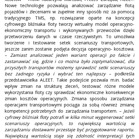
Nowe technologie pozwalają analizować zarządzanie flotą
pojazdów i zleceniami w zupełnie inny sposób niż za pomocą
tradycyjnego TMS, np. rozwiązanie oparte na koncepcji
cyfrowego bliźniaka floty tworzy wirtualny model operacyjno-
ekonomiczny transportu i wykonywanych przewozów dzięki
przetworzeniu danych w czasie rzeczywistym. To umożliwia
tworzenie i testowanie setek scenariuszy transportowych,
jeszcze zanim zostanie podjęta decyzja operacyjno- kosztowa.
–
Zamiast analizować jeden wariant operacji po fakcie i
zastanawiać się, gdzie i co można było zoptymalizować, dla
przyszłych transportów możemy sprawdzić setki scenariuszy
bez żadnego ryzyka i wybrać ten najlepszy
– podkreśla
przedstawicielka ALEET. Takie podejście pozwala m.in. badać
wpływ zmian na strukturę zleceń, testować różne modele
wykorzystania floty czy sprawdzać ekonomiczne konsekwencje
zmian kosztów operacyjnych. Zmiana sposobu zarządzania
operacjami transportowymi pociąga za sobą również zmianę
kompetencji potrzebnych do zarządzania transportem. –
Jeżeli
cyfrowy bliźniak floty potrafi w kilka minut wygenerować setki
scenariuszy operacyjnych, to największą wartością w
zarządzaniu dostawami przestaje być przygotowanie raportu.
Największą wartością staje się zdolność interpretacji tych