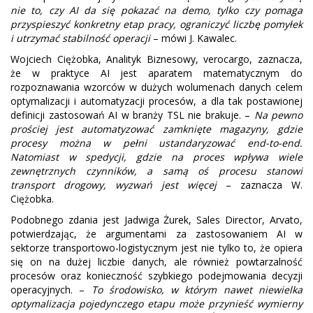
nie to, czy AI da się pokazać na demo, tylko czy pomaga
przyspieszyć konkretny etap pracy, ograniczyć liczbę pomyłek
i utrzymać stabilność operacji
– mówi J. Kawalec.
Wojciech Ciężobka, Analityk Biznesowy, verocargo, zaznacza,
że w praktyce AI jest aparatem matematycznym do
rozpoznawania wzorców w dużych wolumenach danych celem
optymalizacji i automatyzacji procesów, a dla tak postawionej
definicji zastosowań AI w branży TSL nie brakuje. –
Na pewno
prościej jest automatyzować zamknięte magazyny, gdzie
procesy można w pełni ustandaryzować end-to-end.
Natomiast w spedycji, gdzie na proces wpływa wiele
zewnętrznych czynników, a samą oś procesu stanowi
transport drogowy, wyzwań jest więcej
– zaznacza W.
Ciężobka.
Podobnego zdania jest Jadwiga Żurek, Sales Director, Arvato,
potwierdzając, że argumentami za zastosowaniem AI w
sektorze transportowo-logistycznym jest nie tylko to, że opiera
się on na dużej liczbie danych, ale również powtarzalność
procesów oraz konieczność szybkiego podejmowania decyzji
operacyjnych. –
To środowisko, w którym nawet niewielka
optymalizacja pojedynczego etapu może przynieść wymierny