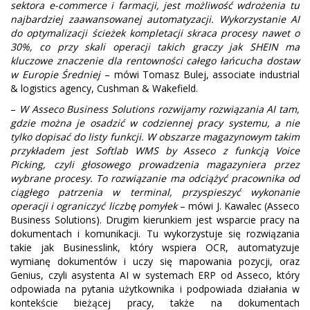
sektora e-commerce i farmacji, jest możliwość wdrożenia tu
najbardziej zaawansowanej automatyzacji. Wykorzystanie AI
do optymalizacji ścieżek kompletacji skraca procesy nawet o
30%, co przy skali operacji takich graczy jak SHEIN ma
kluczowe znaczenie dla rentowności całego łańcucha dostaw
w Europie Średniej
– mówi Tomasz Bulej, associate industrial
& logistics agency, Cushman & Wakefield.
–
W Asseco Business Solutions rozwijamy rozwiązania AI tam,
gdzie można je osadzić w codziennej pracy systemu, a nie
tylko dopisać do listy funkcji. W obszarze magazynowym takim
przykładem jest Softlab WMS by Asseco z funkcją Voice
Picking, czyli głosowego prowadzenia magazyniera przez
wybrane procesy. To rozwiązanie ma odciążyć pracownika od
ciągłego patrzenia w terminal, przyspieszyć wykonanie
operacji i ograniczyć liczbę pomyłek
– mówi J. Kawalec (Asseco
Business Solutions). Drugim kierunkiem jest wsparcie pracy na
dokumentach i komunikacji. Tu wykorzystuje się rozwiązania
takie jak Businesslink, który wspiera OCR, automatyzuje
wymianę dokumentów i uczy się mapowania pozycji, oraz
Genius, czyli asystenta AI w systemach ERP od Asseco, który
odpowiada na pytania użytkownika i podpowiada działania w
kontekście bieżącej pracy, także na dokumentach