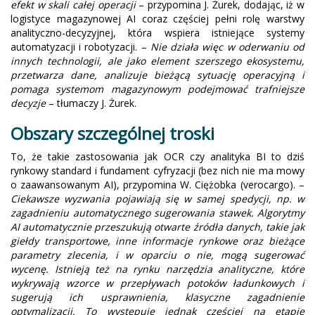
efekt w skali całej operacji
– przypomina J. Żurek, dodając, iż w
logistyce magazynowej AI coraz częściej pełni rolę warstwy
analityczno-decyzyjnej, która wspiera istniejące systemy
automatyzacji i robotyzacji. –
Nie działa więc w oderwaniu od
innych technologii, ale jako element szerszego ekosystemu,
przetwarza dane, analizuje bieżącą sytuację operacyjną i
pomaga systemom magazynowym podejmować trafniejsze
decyzje
– tłumaczy J. Żurek.
Obszary szczególnej troski
To, że takie zastosowania jak OCR czy analityka BI to dziś
rynkowy standard i fundament cyfryzacji (bez nich nie ma mowy
o zaawansowanym AI), przypomina W. Ciężobka (verocargo). –
Ciekawsze wyzwania pojawiają się w samej spedycji, np. w
zagadnieniu automatycznego sugerowania stawek. Algorytmy
AI automatycznie przeszukują otwarte źródła danych, takie jak
giełdy transportowe, inne informacje rynkowe oraz bieżące
parametry zlecenia, i w oparciu o nie, mogą sugerować
wycenę. Istnieją też na rynku narzędzia analityczne, które
wykrywają wzorce w przepływach potoków ładunkowych i
sugerują ich usprawnienia, klasyczne zagadnienie
optymalizacji. To występuje jednak częściej na etapie