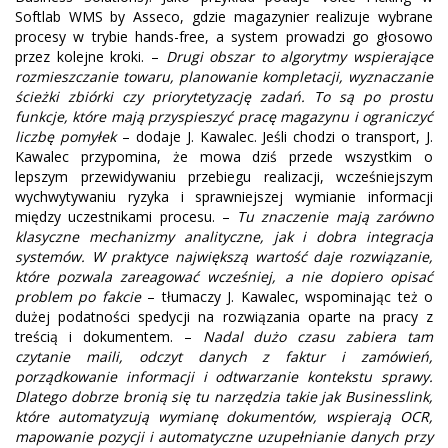
Softlab WMS by Asseco, gdzie magazynier realizuje wybrane
procesy w trybie hands-free, a system prowadzi go głosowo
przez kolejne kroki. –
Drugi obszar to algorytmy wspierające
rozmieszczanie towaru, planowanie kompletacji, wyznaczanie
ścieżki zbiórki czy priorytetyzację zadań. To są po prostu
funkcje, które mają przyspieszyć pracę magazynu i ograniczyć
liczbę pomyłek
– dodaje J. Kawalec. Jeśli chodzi o transport, J.
Kawalec przypomina, że mowa dziś przede wszystkim o
lepszym przewidywaniu przebiegu realizacji, wcześniejszym
wychwytywaniu ryzyka i sprawniejszej wymianie informacji
między uczestnikami procesu. –
Tu znaczenie mają zarówno
klasyczne mechanizmy analityczne, jak i dobra integracja
systemów. W praktyce największą wartość daje rozwiązanie,
które pozwala zareagować wcześniej, a nie dopiero opisać
problem po fakcie
– tłumaczy J. Kawalec, wspominając też o
dużej podatności spedycji na rozwiązania oparte na pracy z
treścią i dokumentem. –
Nadal dużo czasu zabiera tam
czytanie maili, odczyt danych z faktur i zamówień,
porządkowanie informacji i odtwarzanie kontekstu sprawy.
Dlatego dobrze bronią się tu narzędzia takie jak Businesslink,
które automatyzują wymianę dokumentów, wspierają OCR,
mapowanie pozycji i automatyczne uzupełnianie danych przy