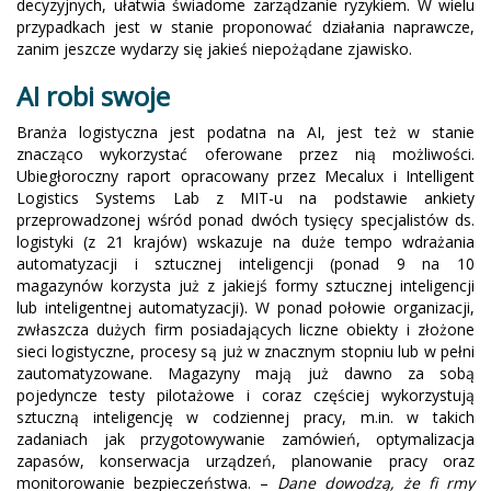
decyzyjnych, ułatwia świadome zarządzanie ryzykiem. W wielu
przypadkach jest w stanie proponować działania naprawcze,
zanim jeszcze wydarzy się jakieś niepożądane zjawisko.
AI robi swoje
Branża logistyczna jest podatna na AI, jest też w stanie
znacząco wykorzystać oferowane przez nią możliwości.
Ubiegłoroczny raport opracowany przez Mecalux i Intelligent
Logistics Systems Lab z MIT-u na podstawie ankiety
przeprowadzonej wśród ponad dwóch tysięcy specjalistów ds.
logistyki (z 21 krajów) wskazuje na duże tempo wdrażania
automatyzacji i sztucznej inteligencji (ponad 9 na 10
magazynów korzysta już z jakiejś formy sztucznej inteligencji
lub inteligentnej automatyzacji). W ponad połowie organizacji,
zwłaszcza dużych firm posiadających liczne obiekty i złożone
sieci logistyczne, procesy są już w znacznym stopniu lub w pełni
zautomatyzowane. Magazyny mają już dawno za sobą
pojedyncze testy pilotażowe i coraz częściej wykorzystują
sztuczną inteligencję w codziennej pracy, m.in. w takich
zadaniach jak przygotowywanie zamówień, optymalizacja
zapasów, konserwacja urządzeń, planowanie pracy oraz
monitorowanie bezpieczeństwa. –
Dane dowodzą, że fi rmy