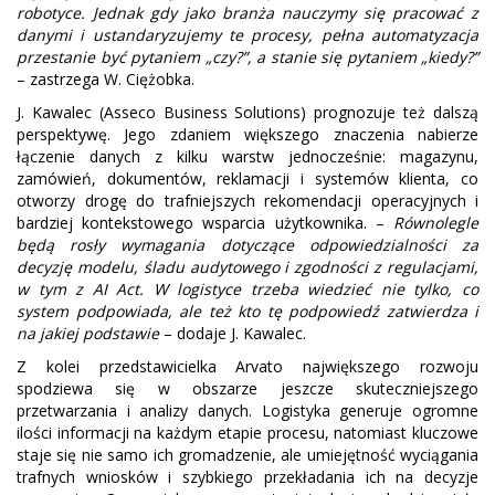
robotyce. Jednak gdy jako branża nauczymy się pracować z
danymi i ustandaryzujemy te procesy, pełna automatyzacja
przestanie być pytaniem „czy?”, a stanie się pytaniem „kiedy?”
– zastrzega W. Ciężobka.
J. Kawalec (Asseco Business Solutions) prognozuje też dalszą
perspektywę. Jego zdaniem większego znaczenia nabierze
łączenie danych z kilku warstw jednocześnie: magazynu,
zamówień, dokumentów, reklamacji i systemów klienta, co
otworzy drogę do trafniejszych rekomendacji operacyjnych i
bardziej kontekstowego wsparcia użytkownika. –
Równolegle
będą rosły wymagania dotyczące odpowiedzialności za
decyzję modelu, śladu audytowego i zgodności z regulacjami,
w tym z AI Act. W logistyce trzeba wiedzieć nie tylko, co
system podpowiada, ale też kto tę podpowiedź zatwierdza i
na jakiej podstawie
– dodaje J. Kawalec.
Z kolei przedstawicielka Arvato największego rozwoju
spodziewa się w obszarze jeszcze skuteczniejszego
przetwarzania i analizy danych. Logistyka generuje ogromne
ilości informacji na każdym etapie procesu, natomiast kluczowe
staje się nie samo ich gromadzenie, ale umiejętność wyciągania
trafnych wniosków i szybkiego przekładania ich na decyzje