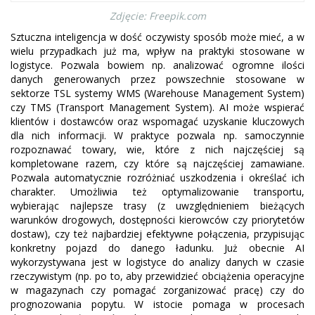
Zdjęcie: Freepik.com
Sztuczna inteligencja w dość oczywisty sposób może mieć, a w
wielu przypadkach już ma, wpływ na praktyki stosowane w
logistyce. Pozwala bowiem np. analizować ogromne ilości
danych generowanych przez powszechnie stosowane w
sektorze TSL systemy WMS (Warehouse Management System)
czy TMS (Transport Management System). AI może wspierać
klientów i dostawców oraz wspomagać uzyskanie kluczowych
dla nich informacji. W praktyce pozwala np. samoczynnie
rozpoznawać towary, wie, które z nich najczęściej są
kompletowane razem, czy które są najczęściej zamawiane.
Pozwala automatycznie rozróżniać uszkodzenia i określać ich
charakter. Umożliwia też optymalizowanie transportu,
wybierając najlepsze trasy (z uwzględnieniem bieżących
warunków drogowych, dostępności kierowców czy priorytetów
dostaw), czy też najbardziej efektywne połączenia, przypisując
konkretny pojazd do danego ładunku. Już obecnie AI
wykorzystywana jest w logistyce do analizy danych w czasie
rzeczywistym (np. po to, aby przewidzieć obciążenia operacyjne
w magazynach czy pomagać zorganizować pracę) czy do
prognozowania popytu. W istocie pomaga w procesach