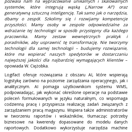
pozwala nam na wypracowanie unikalnych i skalowalnych
systemów, które integrują wąską („Narrow AI”) oraz
generatywną sztuczną inteligencję. Tak samo jak o narzędzia,
dbamy o zespół. Szkolimy się i rozwijamy kompetencje
przyszłości. Mamy osoby w zespole odpowiedzialne za
wdrażanie tej technologii w sposób przystępny dla każdego
pracownika. Mamy zestaw wewnętrznych praktyk i
poradników, aby usprawnić tę transformację. Nie tworzymy
technologii dla samej technologii – budujemy rozwiązanie,
które ma wspierać naszych spedytorów w dostarczaniu
najwyższej jakości dla najbardziej wymagających klientów
–
opowiada W. Ciężobka.
Logifact oferuje rozwiązania z obszaru AI, które wspierają
logistykę zarówno na poziomie zarządzania operacyjnego, jak i
analitycznym. AI pomaga użytkownikom systemu WMS,
podpowiadając, jak wykonać określone operacje na podstawie
poleceń formułowanych w języku naturalnym, co wspomaga
codzienną pracę i przyspiesza realizację zadań związanych z
zarządzaniem pracą magazynu. Wspiera także administratorów
w tworzeniu raportów i wskaźników, tłumacząc potrzeby
biznesowe na kwerendy dopasowane do modelu danych
raportowych. Dodatkowo wykorzystuje narzędzia machine