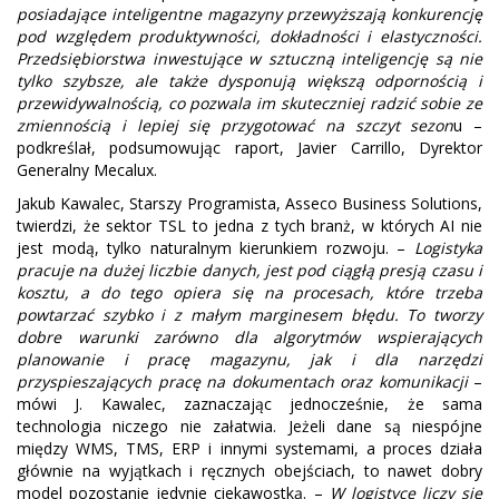
posiadające inteligentne magazyny przewyższają konkurencję
pod względem produktywności, dokładności i elastyczności.
Przedsiębiorstwa inwestujące w sztuczną inteligencję są nie
tylko szybsze, ale także dysponują większą odpornością i
przewidywalnością, co pozwala im skuteczniej radzić sobie ze
zmiennością i lepiej się przygotować na szczyt sezon
u –
podkreślał, podsumowując raport, Javier Carrillo, Dyrektor
Generalny Mecalux.
Jakub Kawalec, Starszy Programista, Asseco Business Solutions,
twierdzi, że sektor TSL to jedna z tych branż, w których AI nie
jest modą, tylko naturalnym kierunkiem rozwoju. –
Logistyka
pracuje na dużej liczbie danych, jest pod ciągłą presją czasu i
kosztu, a do tego opiera się na procesach, które trzeba
powtarzać szybko i z małym marginesem błędu. To tworzy
dobre warunki zarówno dla algorytmów wspierających
planowanie i pracę magazynu, jak i dla narzędzi
przyspieszających pracę na dokumentach oraz komunikacji
–
mówi J. Kawalec, zaznaczając jednocześnie, że sama
technologia niczego nie załatwia. Jeżeli dane są niespójne
między WMS, TMS, ERP i innymi systemami, a proces działa
głównie na wyjątkach i ręcznych obejściach, to nawet dobry
model pozostanie jedynie ciekawostką. –
W logistyce liczy się