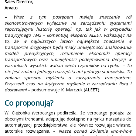
Sales Director,
Arvato
–
Wraz z tym postępem maleje znaczenie ról
skoncentrowanych wyłącznie na zarządzaniu systemami
raportującymi historię operacji, np. tak jak w przypadku
tradycyjnego TMS – komentują eksperci ALEET, wskazując na
to, że w najbliższych latach największe znaczenie w
transporcie drogowym będą miały umiejętności analizowania
modeli predykcyjnych, rozumienie ekonomiki operacji
transportowych oraz umiejętności podejmowania decyzji w
warunkach wysokich wahań wielu czynników na rynku. – To
nie jest zmiana jednego narzędzia ani jednego stanowiska. To
zmiana sposobu myślenia o zarządzaniu transportem.
Przyszedł czas na krytyczne myślenie o zarządzaniu flotą i
dostawami
– podsumowuje K. Marczuk (ALEET).
Co proponują?
W. Ciężobka (verocargo) podkreśla, że verocargo podąża za
obecnymi trendami, adaptując dostępne na rynku narzędzia do
automatyzacji przedsiębiorstwa, ale również rozwijając własne,
autorskie rozwiązania. –
Nasze ponad 20-letnie know-how