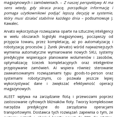
magazynowych i zamówieniach. –
Z naszej perspektywy AI ma
sens wtedy, gdy skraca pracę, porządkuje informację i
pomaga użytkownikowi podjąć lepszą decyzję w systemie,
który musi działać stabilnie każdego dnia
– podsumowuje J.
Kawalec.
Arvato wykorzystuje rozwiązania oparte na sztucznej inteligencji
w wielu obszarach logistyki magazynowej, począwszy od
przyjęcia towaru, przez kompletację, aż po automatyzację i
robotyzację procesów. J. Żurek (Arvato) wśród najważniejszych
wymienia automatyczne wymiarowanie nowych SKU, systemy
predykcyjne wspierające planowanie wolumenów i zasobów,
optymalizację ścieżek kompletacyjnych oraz inteligentne
przypisywanie zamówień. AI wspiera również sterowanie
zaawansowanymi rozwiązaniami typu goods-to-person oraz
systemami robotycznymi, co pozwala jeszcze lepiej
wykorzystywać dane i zwiększać efektywność operacji
magazynowych.
ALEET wpływa na zarządzanie flotą i przewozami poprzez
zastosowanie cyfrowych bliźniaków floty. Tworzy kompleksowe
narzędzia predykcyjne do zarządzania operacjami
transportowymi. Dostawca tych rozwiązań zapewnia o tym, że