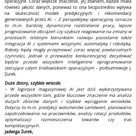
operacyjne. Coraz większe znaczenie, jej zdaniem, będzie miała
również jakość danych, ponieważ to ona bezpośrednio wpływa
na skuteczność modeli predykcyjnych i rekomendacji
generowanych przez AI. –
Z perspektywy operacyjnej oznacza
to m.in. bardziej dynamiczne rozdzielanie pracy, lepsze
prognozowanie obciążeń czy szybsze reagowanie na zmiany w
procesach. Istotnym kierunkiem rozwoju pozostanie także
integracja AI z systemami wizyjnymi, automatyką i robotyką.
Roboty będą mogły przejmować coraz więcej powtarzalnych
czynności, jednak o przewadze konkurencyjnej decydować
będzie przede wszystkim inteligentne oprogramowanie
sterujące całym środowiskiem operacyjnym
– podsumowuje J.
Żurek.
Duże zbiory, szybkie wnioski
– W logistyce magazynowej AI jest dziś wykorzystywana
przede wszystkim tam, gdzie kluczowe znaczenie ma analiza
dużych zbiorów danych i szybkie wyciąganie wniosków.
Dotyczy to m.in. predykcji wolumenów zamówień, planowania
zapotrzebowania na pracowników, analizy rotacji produktów,
optymalizacji rozmieszczenia towarów czy tras
kompletacyjnych.
Jadwiga Żurek,