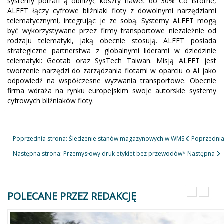
systemy potrafi ą obniżyć koszty nawet do 30% Co istotne,
ALEET łączy cyfrowe bliźniaki floty z dowolnymi narzędziami
telematycznymi, integrując je ze sobą. Systemy ALEET mogą
być wykorzystywane przez firmy transportowe niezależnie od
rodzaju telematyki, jaką obecnie stosują. ALEET posiada
strategiczne partnerstwa z globalnymi liderami w dziedzinie
telematyki: Geotab oraz SysTech Taiwan. Misją ALEET jest
tworzenie narzędzi do zarządzania flotami w oparciu o AI jako
odpowiedź na współczesne wyzwania transportowe. Obecnie
firma wdraża na rynku europejskim swoje autorskie systemy
cyfrowych bliźniaków floty.
Poprzednia strona: Śledzenie stanów magazynowych w WMS
Poprzedni
Następna strona: Przemysłowy druk etykiet bez przewodów*
Następna
POLECANE PRZEZ REDAKCJĘ