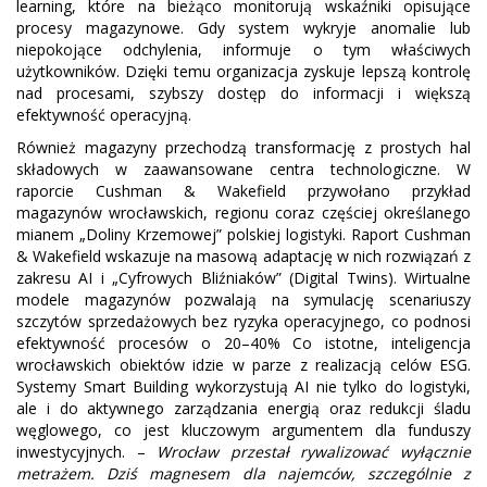
learning, które na bieżąco monitorują wskaźniki opisujące
procesy magazynowe. Gdy system wykryje anomalie lub
niepokojące odchylenia, informuje o tym właściwych
użytkowników. Dzięki temu organizacja zyskuje lepszą kontrolę
nad procesami, szybszy dostęp do informacji i większą
efektywność operacyjną.
Również magazyny przechodzą transformację z prostych hal
składowych w zaawansowane centra technologiczne. W
raporcie Cushman & Wakefield przywołano przykład
magazynów wrocławskich, regionu coraz częściej określanego
mianem „Doliny Krzemowej” polskiej logistyki. Raport Cushman
& Wakefield wskazuje na masową adaptację w nich rozwiązań z
zakresu AI i „Cyfrowych Bliźniaków” (Digital Twins). Wirtualne
modele magazynów pozwalają na symulację scenariuszy
szczytów sprzedażowych bez ryzyka operacyjnego, co podnosi
efektywność procesów o 20–40% Co istotne, inteligencja
wrocławskich obiektów idzie w parze z realizacją celów ESG.
Systemy Smart Building wykorzystują AI nie tylko do logistyki,
ale i do aktywnego zarządzania energią oraz redukcji śladu
węglowego, co jest kluczowym argumentem dla funduszy
inwestycyjnych. –
Wrocław przestał rywalizować wyłącznie
metrażem. Dziś magnesem dla najemców, szczególnie z