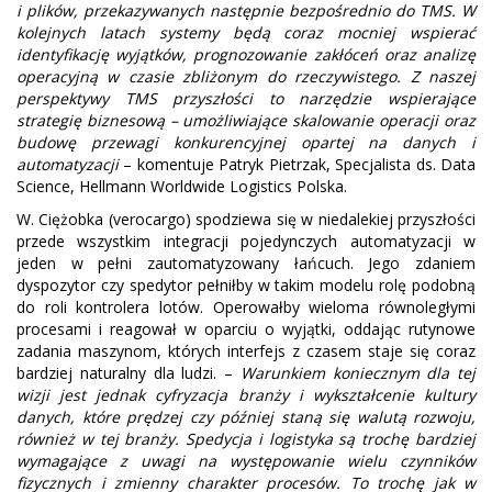
i plików, przekazywanych następnie bezpośrednio do TMS. W
kolejnych latach systemy będą coraz mocniej wspierać
identyfikację wyjątków, prognozowanie zakłóceń oraz analizę
operacyjną w czasie zbliżonym do rzeczywistego. Z naszej
perspektywy TMS przyszłości to narzędzie wspierające
strategię biznesową – umożliwiające skalowanie operacji oraz
budowę przewagi konkurencyjnej opartej na danych i
automatyzacji
– komentuje Patryk Pietrzak, Specjalista ds. Data
Science, Hellmann Worldwide Logistics Polska.
W. Ciężobka (verocargo) spodziewa się w niedalekiej przyszłości
przede wszystkim integracji pojedynczych automatyzacji w
jeden w pełni zautomatyzowany łańcuch. Jego zdaniem
dyspozytor czy spedytor pełniłby w takim modelu rolę podobną
do roli kontrolera lotów. Operowałby wieloma równoległymi
procesami i reagował w oparciu o wyjątki, oddając rutynowe
zadania maszynom, których interfejs z czasem staje się coraz
bardziej naturalny dla ludzi. –
Warunkiem koniecznym dla tej
wizji jest jednak cyfryzacja branży i wykształcenie kultury
danych, które prędzej czy później staną się walutą rozwoju,
również w tej branży. Spedycja i logistyka są trochę bardziej
wymagające z uwagi na występowanie wielu czynników
fizycznych i zmienny charakter procesów. To trochę jak w