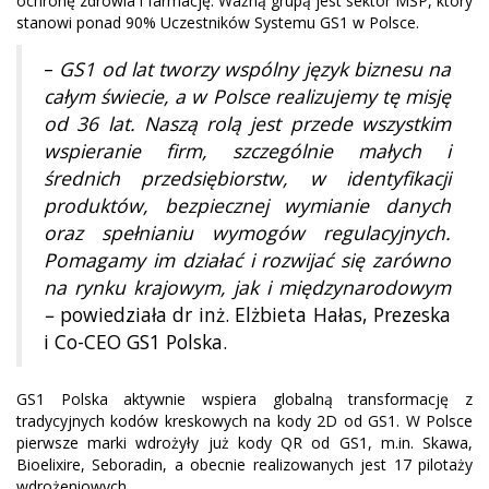
ochronę zdrowia i farmację. Ważną grupą jest sektor MŚP, który
stanowi ponad 90% Uczestników Systemu GS1 w Polsce.
–
GS1 od lat tworzy wspólny język biznesu na
całym świecie, a w Polsce realizujemy tę misję
od 36 lat. Naszą rolą jest przede wszystkim
wspieranie firm, szczególnie małych i
średnich przedsiębiorstw, w identyfikacji
produktów, bezpiecznej wymianie danych
oraz spełnianiu wymogów regulacyjnych.
Pomagamy im działać i rozwijać się zarówno
na rynku krajowym, jak i międzynarodowym
–
powiedziała dr inż. Elżbieta Hałas, Prezeska
i Co-CEO GS1 Polska.
GS1 Polska aktywnie wspiera globalną transformację z
tradycyjnych kodów kreskowych na kody 2D od GS1. W Polsce
pierwsze marki wdrożyły już kody QR od GS1, m.in. Skawa,
Bioelixire, Seboradin, a obecnie realizowanych jest 17 pilotaży
wdrożeniowych.