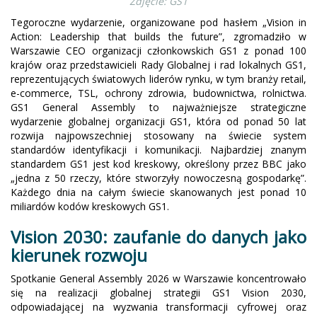
Zdjęcie: GS1
Tegoroczne wydarzenie, organizowane pod hasłem „Vision in
Action: Leadership that builds the future”, zgromadziło w
Warszawie CEO organizacji członkowskich GS1 z ponad 100
krajów oraz przedstawicieli Rady Globalnej i rad lokalnych GS1,
reprezentujących światowych liderów rynku, w tym branży retail,
e-commerce, TSL, ochrony zdrowia, budownictwa, rolnictwa.
GS1 General Assembly to najważniejsze strategiczne
wydarzenie globalnej organizacji GS1, która od ponad 50 lat
rozwija najpowszechniej stosowany na świecie system
standardów identyfikacji i komunikacji. Najbardziej znanym
standardem GS1 jest kod kreskowy, określony przez BBC jako
„jedna z 50 rzeczy, które stworzyły nowoczesną gospodarkę”.
Każdego dnia na całym świecie skanowanych jest ponad 10
miliardów kodów kreskowych GS1.
Vision 2030: zaufanie do danych jako
kierunek rozwoju
Spotkanie General Assembly 2026 w Warszawie koncentrowało
się na realizacji globalnej strategii GS1 Vision 2030,
odpowiadającej na wyzwania transformacji cyfrowej oraz