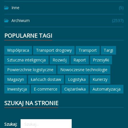
Inne
(5)
Archiwum
(2537)
POPULARNE TAGI
Współpraca
Transport drogowy
Transport
Targi
Sztuczna inteligencja
Rozwój
Raport
Przesyłki
Powierzchnie logistyczne
Nowoczesne technologie
Magazyn
Łańcuch dostaw
Logistyka
Kurierzy
Inwestycja
E-commerce
Ciężarówka
Automatyzacja
SZUKAJ NA STRONIE
Szukaj: