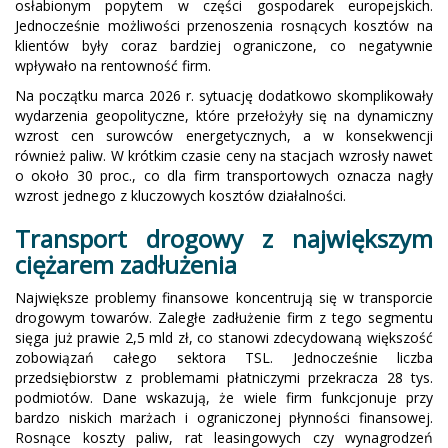
osłabionym popytem w części gospodarek europejskich.
Jednocześnie możliwości przenoszenia rosnących kosztów na
klientów były coraz bardziej ograniczone, co negatywnie
wpływało na rentowność firm.
Na początku marca 2026 r. sytuację dodatkowo skomplikowały
wydarzenia geopolityczne, które przełożyły się na dynamiczny
wzrost cen surowców energetycznych, a w konsekwencji
również paliw. W krótkim czasie ceny na stacjach wzrosły nawet
o około 30 proc., co dla firm transportowych oznacza nagły
wzrost jednego z kluczowych kosztów działalności.
Transport drogowy z największym
ciężarem zadłużenia
Największe problemy finansowe koncentrują się w transporcie
drogowym towarów. Zaległe zadłużenie firm z tego segmentu
sięga już prawie 2,5 mld zł, co stanowi zdecydowaną większość
zobowiązań całego sektora TSL. Jednocześnie liczba
przedsiębiorstw z problemami płatniczymi przekracza 28 tys.
podmiotów. Dane wskazują, że wiele firm funkcjonuje przy
bardzo niskich marżach i ograniczonej płynności finansowej.
Rosnące koszty paliw, rat leasingowych czy wynagrodzeń