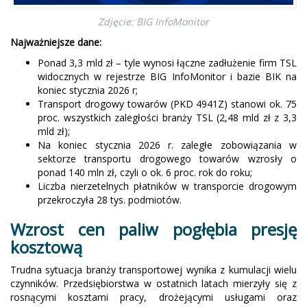
Zdjęcie: BIG InfoMonitor
Najważniejsze dane:
Ponad 3,3 mld zł – tyle wynosi łączne zadłużenie firm TSL
widocznych w rejestrze BIG InfoMonitor i bazie BIK na
koniec stycznia 2026 r;
Transport drogowy towarów (PKD 4941Z) stanowi ok. 75
proc. wszystkich zaległości branży TSL (2,48 mld zł z 3,3
mld zł);
Na koniec stycznia 2026 r. zaległe zobowiązania w
sektorze transportu drogowego towarów wzrosły o
ponad 140 mln zł, czyli o ok. 6 proc. rok do roku;
Liczba nierzetelnych płatników w transporcie drogowym
przekroczyła 28 tys. podmiotów.
Wzrost cen paliw pogłębia presję
kosztową
Trudna sytuacja branży transportowej wynika z kumulacji wielu
czynników. Przedsiębiorstwa w ostatnich latach mierzyły się z
rosnącymi kosztami pracy, drożejącymi usługami oraz