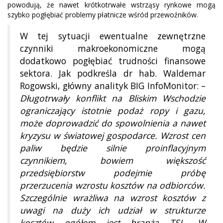
powodują, że nawet krótkotrwałe wstrząsy rynkowe mogą
szybko pogłębiać problemy płatnicze wśród przewoźników.
W tej sytuacji ewentualne zewnętrzne
czynniki makroekonomiczne mogą
dodatkowo pogłębiać trudności finansowe
sektora. Jak podkreśla dr hab. Waldemar
Rogowski, główny analityk BIG InfoMonitor: –
Długotrwały konflikt na Bliskim Wschodzie
ograniczający istotnie podaż ropy i gazu,
może doprowadzić do spowolnienia a nawet
kryzysu w światowej gospodarce. Wzrost cen
paliw będzie silnie proinflacyjnym
czynnikiem, bowiem większość
przedsiębiorstw podejmie próbę
przerzucenia wzrostu kosztów na odbiorców.
Szczególnie wrażliwa na wzrost kosztów z
uwagi na duży ich udział w strukturze
kosztów ogółem jest branża TSL. W