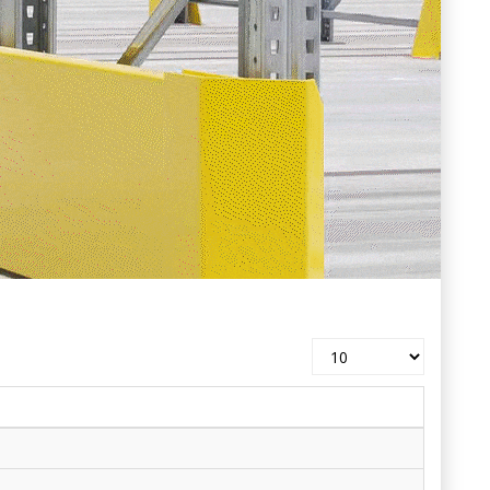
Pokaż
#