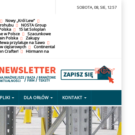
SOBOTA, 08, SIE, 12:57
Nowy „Król Lew”
krohubu
NOSTA Group
Polska
15 lat Soloplan
ne w Polsce
Szacunkowe
ain Polska
Zakupy
ewa przylatuje na Sawo
ów ciężarowych
Continental
n Crafter!
Hörmann na
PLIKI
DLA ORŁÓW
KONTAKT