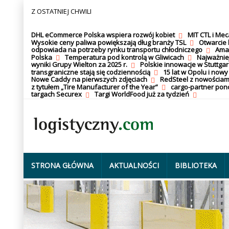
Z OSTATNIEJ CHWILI
DHL eCommerce Polska wspiera rozwój kobiet
MIT CTL i Me
Wysokie ceny paliwa powiększają dług branży TSL
Otwarcie 
odpowiada na potrzeby rynku transportu chłodniczego
Amaz
Polska
Temperatura pod kontrolą w Gliwicach
Najważnie
wyniki Grupy Wielton za 2025 r.
Polskie innowacje w Stuttgar
transgraniczne stają się codziennością
15 lat w Opolu i nowy
Nowe Caddy na pierwszych zdjęciach
RedSteel z nowościam
z tytułem „Tire Manufacturer of the Year”
cargo-partner po
targach Securex
Targi WorldFood już za tydzień
STRONA GŁÓWNA
AKTUALNOŚCI
BIBLIOTEKA