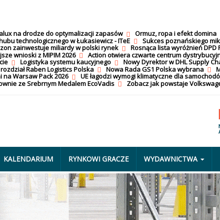
calux na drodze do optymalizacji zapasów
Ormuz, ropa i efekt domina
hubu technologicznego w Łukasiewicz - ITeE
Sukces poznańskiego mi
on zainwestuje miliardy w polski rynek
Rosnąca lista wyróżnień DPD 
jsze wnioski z MIPIM 2026
Action otwiera czwarte centrum dystrybucyj
cie
Logistyka systemu kaucyjnego
Nowy Dyrektor w DHL Supply Ch
 rozdział Raben Logistics Polska
Nowa Rada GS1 Polska wybrana
M
i na Warsaw Pack 2026
UE łagodzi wymogi klimatyczne dla samochod
nownie ze Srebrnym Medalem EcoVadis
Zobacz jak powstaje Volkswage
KALENDARIUM
RYNKOWI GRACZE
WYDAWNICTWA