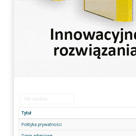
Filtr
tytułów
Tytuł
Polityka prywatności
Dane adresowe