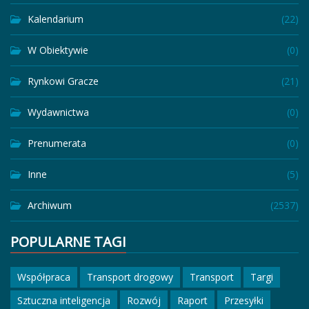
Kalendarium
(22)
W Obiektywie
(0)
Rynkowi Gracze
(21)
Wydawnictwa
(0)
Prenumerata
(0)
Inne
(5)
Archiwum
(2537)
POPULARNE TAGI
Współpraca
Transport drogowy
Transport
Targi
Sztuczna inteligencja
Rozwój
Raport
Przesyłki