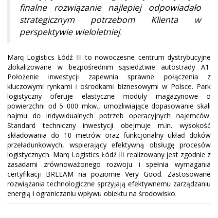
finalne rozwiązanie najlepiej odpowiadało
strategicznym potrzebom Klienta w
perspektywie wieloletniej
.
Marq Logistics Łódź III to nowoczesne centrum dystrybucyjne
zlokalizowane w bezpośrednim sąsiedztwie autostrady A1.
Położenie inwestycji zapewnia sprawne połączenia z
kluczowymi rynkami i ośrodkami biznesowymi w Polsce. Park
logistyczny oferuje elastyczne moduły magazynowe o
powierzchni od 5 000 mkw., umożliwiające dopasowanie skali
najmu do indywidualnych potrzeb operacyjnych najemców.
Standard techniczny inwestycji obejmuje m.in. wysokość
składowania do 10 metrów oraz funkcjonalny układ doków
przeładunkowych, wspierający efektywną obsługę procesów
logistycznych. Marq Logistics Łódź III realizowany jest zgodnie z
zasadami zrównoważonego rozwoju i spełnia wymagania
certyfikacji BREEAM na poziomie Very Good. Zastosowane
rozwiązania technologiczne sprzyjają efektywnemu zarządzaniu
energią i ograniczaniu wpływu obiektu na środowisko.