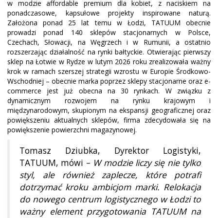
w modzie affordable premium dla kobiet, z naciskiem na
ponadczasowe, kapsułowe projekty inspirowane naturą.
Założona ponad 25 lat temu w Łodzi, TATUUM obecnie
prowadzi ponad 140 sklepów stacjonarnych w Polsce,
Czechach, Słowacji, na Węgrzech i w Rumunii, a ostatnio
rozszerzając działalność na rynki bałtyckie. Otwierając pierwszy
sklep na Łotwie w Rydze w lutym 2026 roku zrealizowała ważny
krok w ramach szerszej strategii wzrostu w Europie Środkowo-
Wschodniej – obecnie marka poprzez sklepy stacjonarne oraz e-
commerce jest już obecna na 30 rynkach. W związku z
dynamicznym rozwojem na rynku krajowym i
międzynarodowym, skupionym na ekspansji geograficznej oraz
powiększeniu aktualnych sklepów, firma zdecydowała się na
powiększenie powierzchni magazynowej.
Tomasz Dziubka, Dyrektor Logistyki,
TATUUM, mówi –
W modzie liczy się nie tylko
styl, ale również zaplecze, które potrafi
dotrzymać kroku ambicjom marki. Relokacja
do nowego centrum logistycznego w Łodzi to
ważny element przygotowania TATUUM na