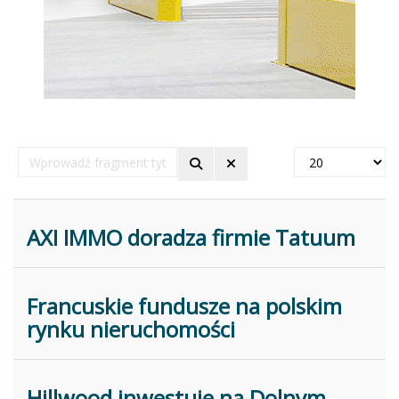
Wprowadź
Pokaż
fragment
#
tytułu
AXI IMMO doradza firmie Tatuum
Francuskie fundusze na polskim
rynku nieruchomości
Hillwood inwestuje na Dolnym