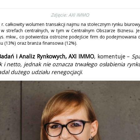
Zdjęcie: AXI IMMO
 r. całkowity wolumen transakcji najmu na stołecznym rynku biurow
w strefach centralnych, w tym w Centralnym Obszarze Biznesu. Je
tys. mkw., co potwierdza ostrożne podejście firm do podejmowania d
esu (13%) oraz branża finansowa (12%).
 Badań i Analiz Rynkowych, AXI IMMO
, komentuje –
Sp
k i netto, jednak nie oznacza trwałego osłabienia ryn
adal dużego udziału renegocjacji
.