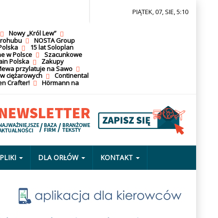
PIĄTEK, 07, SIE, 5:10
Nowy „Król Lew”
krohubu
NOSTA Group
Polska
15 lat Soloplan
ne w Polsce
Szacunkowe
ain Polska
Zakupy
ewa przylatuje na Sawo
ów ciężarowych
Continental
n Crafter!
Hörmann na
PLIKI
DLA ORŁÓW
KONTAKT