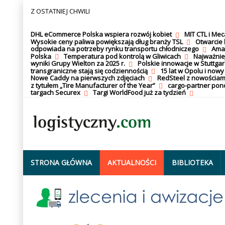
Z OSTATNIEJ CHWILI
DHL eCommerce Polska wspiera rozwój kobiet
MIT CTL i Me
Wysokie ceny paliwa powiększają dług branży TSL
Otwarcie 
odpowiada na potrzeby rynku transportu chłodniczego
Amaz
Polska
Temperatura pod kontrolą w Gliwicach
Najważnie
wyniki Grupy Wielton za 2025 r.
Polskie innowacje w Stuttgar
transgraniczne stają się codziennością
15 lat w Opolu i nowy
Nowe Caddy na pierwszych zdjęciach
RedSteel z nowościam
z tytułem „Tire Manufacturer of the Year”
cargo-partner po
targach Securex
Targi WorldFood już za tydzień
STRONA GŁÓWNA
AKTUALNOŚCI
BIBLIOTEKA