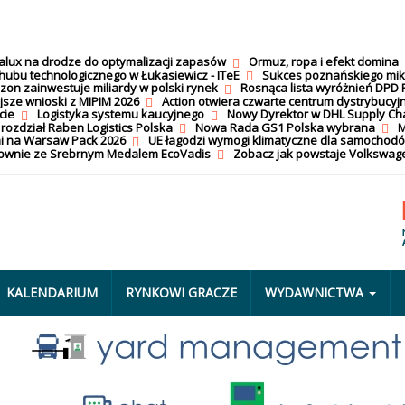
calux na drodze do optymalizacji zapasów
Ormuz, ropa i efekt domina
hubu technologicznego w Łukasiewicz - ITeE
Sukces poznańskiego mi
on zainwestuje miliardy w polski rynek
Rosnąca lista wyróżnień DPD 
jsze wnioski z MIPIM 2026
Action otwiera czwarte centrum dystrybucyj
cie
Logistyka systemu kaucyjnego
Nowy Dyrektor w DHL Supply Ch
 rozdział Raben Logistics Polska
Nowa Rada GS1 Polska wybrana
M
i na Warsaw Pack 2026
UE łagodzi wymogi klimatyczne dla samochod
nownie ze Srebrnym Medalem EcoVadis
Zobacz jak powstaje Volkswage
KALENDARIUM
RYNKOWI GRACZE
WYDAWNICTWA