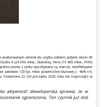
W analizowanym okresie do użytku oddano jedynie około 40
y Studio A (24 000 mkw., Skanska), Vena (15 400 mkw., PHN)
 Jednocześnie z rynku wycofywane są starsze, nieefektywne
e zaledwie 120 tys. mkw. powierzchni biurowej (– 46% r/r).
ktu Towarowa 22. Od początku 2026 roku nie rozpoczęto w
ska aktywność deweloperska sprawia, że w
ozostanie ograniczona. Ten czynnik już dziś