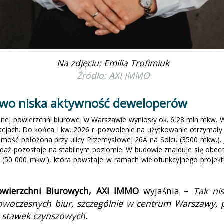
Na zdjęciu: Emilia Trofimiuk
Źródło: AXI IMMO
owo niska aktywność deweloperów
snej powierzchni biurowej w Warszawie wyniosły ok. 6,28 mln mkw. 
zacjach. Do końca I kw. 2026 r. pozwolenie na użytkowanie otrzymał
omość położona przy ulicy Przemysłowej 26A na Solcu (3500 mkw.).
daż pozostaje na stabilnym poziomie. W budowie znajduje się obecni
er (50 000 mkw.), która powstaje w ramach wielofunkcyjnego proje
 Powierzchni Biurowych, AXI IMMO
wyjaśnia –
Tak ni
nowoczesnych biur, szczególnie w centrum Warszawy, p
e stawek czynszowych
.