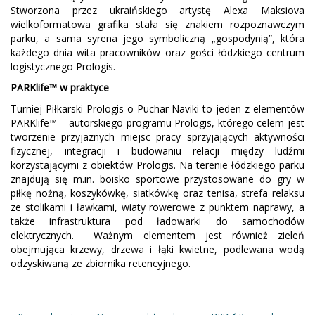
Stworzona przez ukraińskiego artystę Alexa Maksiova
wielkoformatowa grafika stała się znakiem rozpoznawczym
parku, a sama syrena jego symboliczną „gospodynią”, która
każdego dnia wita pracowników oraz gości łódzkiego centrum
logistycznego Prologis.
PARKlife™ w praktyce
Turniej Piłkarski Prologis o Puchar Naviki to jeden z elementów
PARKlife™ – autorskiego programu Prologis, którego celem jest
tworzenie przyjaznych miejsc pracy sprzyjających aktywności
fizycznej, integracji i budowaniu relacji między ludźmi
korzystającymi z obiektów Prologis. Na terenie łódzkiego parku
znajdują się m.in. boisko sportowe przystosowane do gry w
piłkę nożną, koszykówkę, siatkówkę oraz tenisa, strefa relaksu
ze stolikami i ławkami, wiaty rowerowe z punktem naprawy, a
także infrastruktura pod ładowarki do samochodów
elektrycznych. Ważnym elementem jest również zieleń
obejmująca krzewy, drzewa i łąki kwietne, podlewana wodą
odzyskiwaną ze zbiornika retencyjnego.