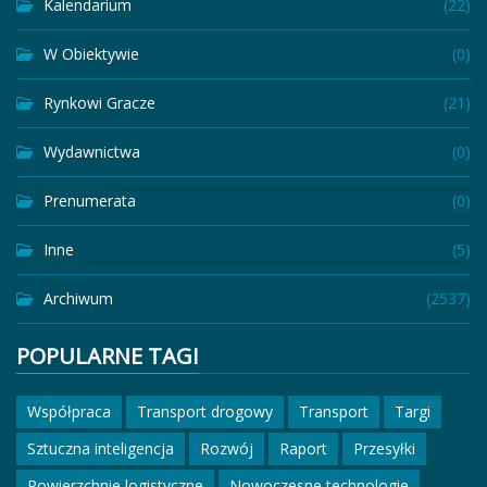
Kalendarium
(22)
W Obiektywie
(0)
Rynkowi Gracze
(21)
Wydawnictwa
(0)
Prenumerata
(0)
Inne
(5)
Archiwum
(2537)
POPULARNE TAGI
Współpraca
Transport drogowy
Transport
Targi
Sztuczna inteligencja
Rozwój
Raport
Przesyłki
Powierzchnie logistyczne
Nowoczesne technologie