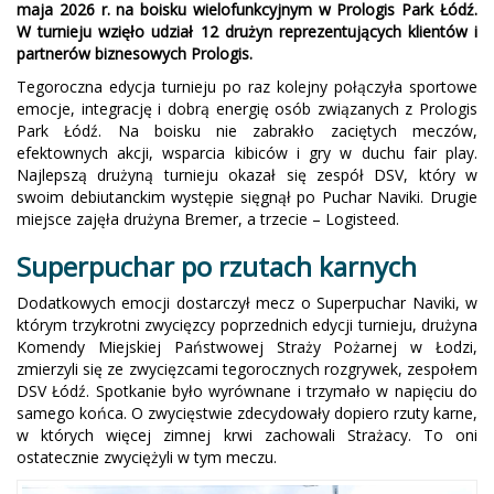
maja 2026 r. na boisku wielofunkcyjnym w Prologis Park Łódź.
W turnieju wzięło udział 12 drużyn reprezentujących klientów i
partnerów biznesowych Prologis.
Tegoroczna edycja turnieju po raz kolejny połączyła sportowe
emocje, integrację i dobrą energię osób związanych z Prologis
Park Łódź. Na boisku nie zabrakło zaciętych meczów,
efektownych akcji, wsparcia kibiców i gry w duchu fair play.
Najlepszą drużyną turnieju okazał się zespół DSV, który w
swoim debiutanckim występie sięgnął po Puchar Naviki. Drugie
miejsce zajęła drużyna Bremer, a trzecie – Logisteed.
Superpuchar po rzutach karnych
Dodatkowych emocji dostarczył mecz o Superpuchar Naviki, w
którym trzykrotni zwycięzcy poprzednich edycji turnieju, drużyna
Komendy Miejskiej Państwowej Straży Pożarnej w Łodzi,
zmierzyli się ze zwycięzcami tegorocznych rozgrywek, zespołem
DSV Łódź. Spotkanie było wyrównane i trzymało w napięciu do
samego końca. O zwycięstwie zdecydowały dopiero rzuty karne,
w których więcej zimnej krwi zachowali Strażacy. To oni
ostatecznie zwyciężyli w tym meczu.