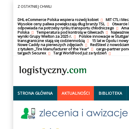
Z OSTATNIEJ CHWILI
DHL eCommerce Polska wspiera rozwój kobiet
MIT CTL i Me
Wysokie ceny paliwa powiększają dług branży TSL
Otwarcie 
odpowiada na potrzeby rynku transportu chłodniczego
Amaz
Polska
Temperatura pod kontrolą w Gliwicach
Najważnie
wyniki Grupy Wielton za 2025 r.
Polskie innowacje w Stuttgar
transgraniczne stają się codziennością
15 lat w Opolu i nowy
Nowe Caddy na pierwszych zdjęciach
RedSteel z nowościam
z tytułem „Tire Manufacturer of the Year”
cargo-partner po
targach Securex
Targi WorldFood już za tydzień
STRONA GŁÓWNA
AKTUALNOŚCI
BIBLIOTEKA