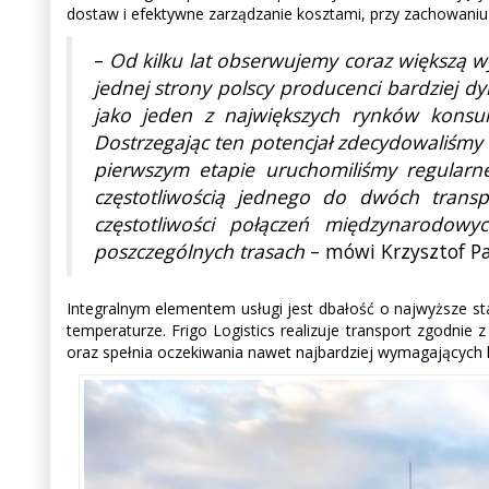
dostaw i efektywne zarządzanie kosztami, przy zachowaniu
–
Od kilku lat obserwujemy coraz większą 
jednej strony polscy producenci bardziej d
jako jeden z największych rynków konsum
Dostrzegając ten potencjał zdecydowaliśmy
pierwszym etapie uruchomiliśmy regularne
częstotliwością jednego do dwóch trans
częstotliwości połączeń międzynarodow
poszczególnych trasach
– mówi Krzysztof Paw
Integralnym elementem usługi jest dbałość o najwyższe s
temperaturze. Frigo Logistics realizuje transport zgodn
oraz spełnia oczekiwania nawet najbardziej wymagających 