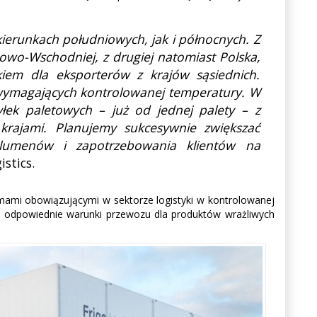
ierunkach południowych, jak i północnych. Z
kowo-Wschodniej, z drugiej natomiast Polska,
iem dla eksporterów z krajów sąsiednich.
w wymagających kontrolowanej temperatury. W
łek paletowych – już od jednej palety – z
rajami. Planujemy sukcesywnie zwiększać
wolumenów i zapotrzebowania klientów na
stics.
mami obowiązującymi w sektorze logistyki w kontrolowanej
je odpowiednie warunki przewozu dla produktów wrażliwych