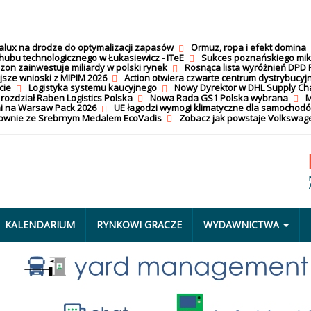
calux na drodze do optymalizacji zapasów
Ormuz, ropa i efekt domina
hubu technologicznego w Łukasiewicz - ITeE
Sukces poznańskiego mi
on zainwestuje miliardy w polski rynek
Rosnąca lista wyróżnień DPD 
jsze wnioski z MIPIM 2026
Action otwiera czwarte centrum dystrybucyj
cie
Logistyka systemu kaucyjnego
Nowy Dyrektor w DHL Supply Ch
 rozdział Raben Logistics Polska
Nowa Rada GS1 Polska wybrana
M
i na Warsaw Pack 2026
UE łagodzi wymogi klimatyczne dla samochod
nownie ze Srebrnym Medalem EcoVadis
Zobacz jak powstaje Volkswage
KALENDARIUM
RYNKOWI GRACZE
WYDAWNICTWA