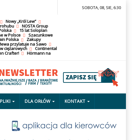
SOBOTA, 08, SIE, 6:30
Nowy „Król Lew”
krohubu
NOSTA Group
Polska
15 lat Soloplan
ne w Polsce
Szacunkowe
ain Polska
Zakupy
ewa przylatuje na Sawo
ów ciężarowych
Continental
n Crafter!
Hörmann na
PLIKI
DLA ORŁÓW
KONTAKT