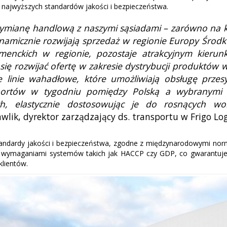
 najwyższych standardów jakości i bezpieczeństwa.
wymianę handlową z naszymi sąsiadami – zarówno na k
ynamicznie rozwijają sprzedaż w regionie Europy Środ
enckich w regionie, pozostaje atrakcyjnym kierunk
 się rozwijać ofertę w zakresie dystrybucji produktó
 linie wahadłowe, które umożliwiają obsługę przesy
portów w tygodniu pomiędzy Polską a wybranymi k
ych, elastycznie dostosowując je do rosnących 
lik, dyrektor zarządzający ds. transportu w Frigo Logi
tandardy jakości i bezpieczeństwa, zgodne z międzynarodowymi nor
ie z wymaganiami systemów takich jak HACCP czy GDP, co gwarantu
klientów.