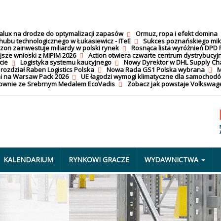
calux na drodze do optymalizacji zapasów
Ormuz, ropa i efekt domina
hubu technologicznego w Łukasiewicz - ITeE
Sukces poznańskiego mi
on zainwestuje miliardy w polski rynek
Rosnąca lista wyróżnień DPD 
jsze wnioski z MIPIM 2026
Action otwiera czwarte centrum dystrybucyj
cie
Logistyka systemu kaucyjnego
Nowy Dyrektor w DHL Supply Ch
 rozdział Raben Logistics Polska
Nowa Rada GS1 Polska wybrana
M
i na Warsaw Pack 2026
UE łagodzi wymogi klimatyczne dla samochod
nownie ze Srebrnym Medalem EcoVadis
Zobacz jak powstaje Volkswage
KALENDARIUM
RYNKOWI GRACZE
WYDAWNICTWA