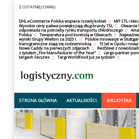
Z OSTATNIEJ CHWILI
DHL eCommerce Polska wspiera rozwój kobiet
MIT CTL i Me
Wysokie ceny paliwa powiększają dług branży TSL
Otwarcie 
odpowiada na potrzeby rynku transportu chłodniczego
Amaz
Polska
Temperatura pod kontrolą w Gliwicach
Najważnie
wyniki Grupy Wielton za 2025 r.
Polskie innowacje w Stuttgar
transgraniczne stają się codziennością
15 lat w Opolu i nowy
Nowe Caddy na pierwszych zdjęciach
RedSteel z nowościam
z tytułem „Tire Manufacturer of the Year”
cargo-partner po
targach Securex
Targi WorldFood już za tydzień
STRONA GŁÓWNA
AKTUALNOŚCI
BIBLIOTEKA