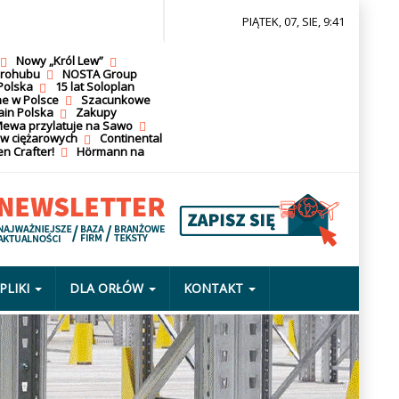
PIĄTEK, 07, SIE, 9:41
Nowy „Król Lew”
krohubu
NOSTA Group
Polska
15 lat Soloplan
ne w Polsce
Szacunkowe
ain Polska
Zakupy
ewa przylatuje na Sawo
ów ciężarowych
Continental
n Crafter!
Hörmann na
PLIKI
DLA ORŁÓW
KONTAKT