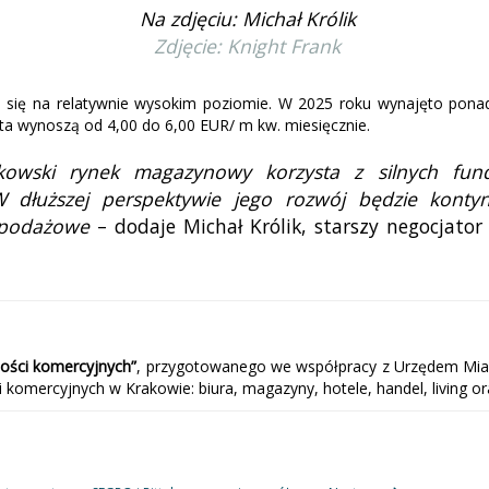
Na zdjęciu: Michał Królik
Zdjęcie: Knight Frank
 się na relatywnie wysokim poziomie. W 2025 roku wynajęto pon
sta wynoszą od 4,00 do 6,00 EUR/ m kw. miesięcznie.
krakowski rynek magazynowy korzysta z silnych f
 W dłuższej perspektywie jego rozwój będzie kont
 podażowe
– dodaje Michał Królik, starszy negocjato
ości komercyjnych”
, przygotowanego we współpracy z Urzędem Miast
omercyjnych w Krakowie: biura, magazyny, hotele, handel, living or