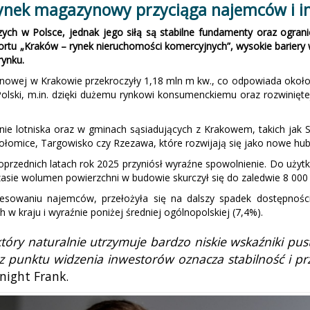
 rynek magazynowy przyciąga najemców i 
h w Polsce, jednak jego siłą są stabilne fundamenty oraz ograni
ortu „Kraków – rynek nieruchomości komercyjnych”, wysokie bariery w
rynku.
owej w Krakowie przekroczyły 1,18 mln m kw., co odpowiada około 3
olski, m.in. dzięki dużemu rynkowi konsumenckiemu oraz rozwiniętej
e lotniska oraz w gminach sąsiadujących z Krakowem, takich jak S
połomice, Targowisko czy Rzezawa, które rozwijają się jako nowe hub
oprzednich latach rok 2025 przyniósł wyraźne spowolnienie. Do uż
ie wolumen powierzchni w budowie skurczył się do zaledwie 8 000 m 
esowaniu najemców, przełożyła się na dalszy spadek dostępności
w kraju i wyraźnie poniżej średniej ogólnopolskiej (7,4%).
tóry naturalnie utrzymuje bardzo niskie wskaźniki pus
 z punktu widzenia inwestorów oznacza stabilność i
Knight Frank.