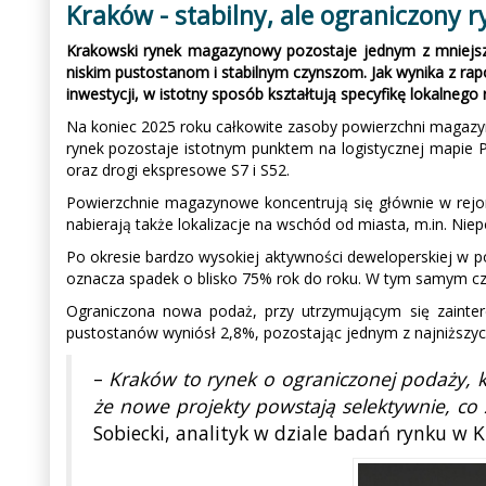
Kraków - stabilny, ale ograniczony
Krakowski rynek magazynowy pozostaje jednym z mniejszyc
niskim pustostanom i stabilnym czynszom. Jak wynika z rap
inwestycji, w istotny sposób kształtują specyfikę lokalnego 
Na koniec 2025 roku całkowite zasoby powierzchni magazyn
rynek pozostaje istotnym punktem na logistycznej mapie P
oraz drogi ekspresowe S7 i S52.
Powierzchnie magazynowe koncentrują się głównie w rejoni
nabierają także lokalizacje na wschód od miasta, m.in. Nie
Po okresie bardzo wysokiej aktywności deweloperskiej w p
oznacza spadek o blisko 75% rok do roku. W tym samym czas
Ograniczona nowa podaż, przy utrzymującym się zainter
pustostanów wyniósł 2,8%, pozostając jednym z najniższych 
–
Kraków to rynek o ograniczonej podaży, k
że nowe projekty powstają selektywnie, co
Sobiecki, analityk w dziale badań rynku w 