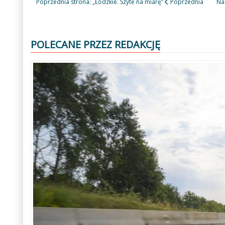
Poprzednia strona: „Łódzkie. Szyte na miarę”
Poprzednia
Na
POLECANE PRZEZ REDAKCJĘ
Poprzedni
Następny