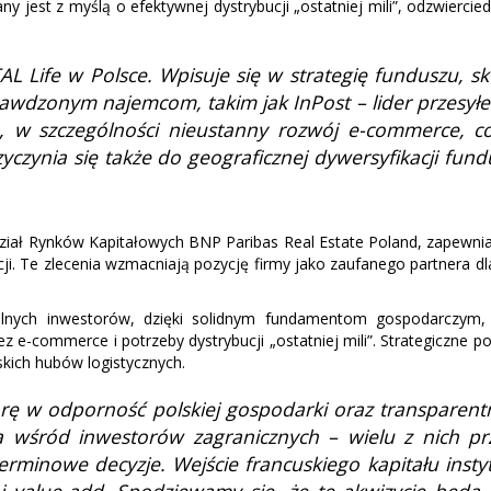
 jest z myślą o efektywnej dystrybucji „ostatniej mili”, odzwiercied
AL Life w Polsce. Wpisuje się w strategię funduszu, s
awdzonym najemcom, takim jak InPost – lider przesyłek 
ne, w szczególności nieustanny rozwój e-commerce, 
yczynia się także do geograficznej dywersyfikacji fun
dział Rynków Kapitałowych BNP Paribas Real Estate Poland, zapewn
kcji. Te zlecenia wzmacniają pozycję firmy jako zaufanego partnera
obalnych inwestorów, dzięki solidnym fundamentom gospodarczym,
commerce i potrzeby dystrybucji „ostatniej mili”. Strategiczne poł
kich hubów logistycznych.
rę w odporność polskiej gospodarki oraz transparentn
wśród inwestorów zagranicznych – wielu z nich prz
minowe decyzje. Wejście francuskiego kapitału instyt
i value-add. Spodziewamy się, że te akwizycje będą 