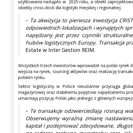
użytkowania nastąpiło w 2025 roku, a obiekt zaprojektowany
obiekty cross-dock dla logistyki miejskiej i regionalnej.
–
Ta akwizycja to pierwsza inwestycja CRIST
odpowiednich lokalizacjach i wynajętych spr
napędzany jest przez czynniki struktural
hubów logistycznych Europy. Transakcja prz
Estate w Inter Gestion REIM.
Wszystkich trzech inwestorów wprowadził na polski rynek 
wejścia na rynek, sourcing aktywów oraz realizację transa
polskim rynku.
Sektor logistyczny w Polsce nieustannie przyciąga gl
magazynowej oraz stabilnemu popytowi napędzanemu przez e-
umacniają pozycję Polski jako jednego z głównych europejs
–
Te transakcje odzwierciedlają rosnącą wia
Obserwujemy wyraźną zmianę nastawienia 
kapitał i podejmować zdecydowane, długoter
na radarze zarówno inwestorów core, jak 