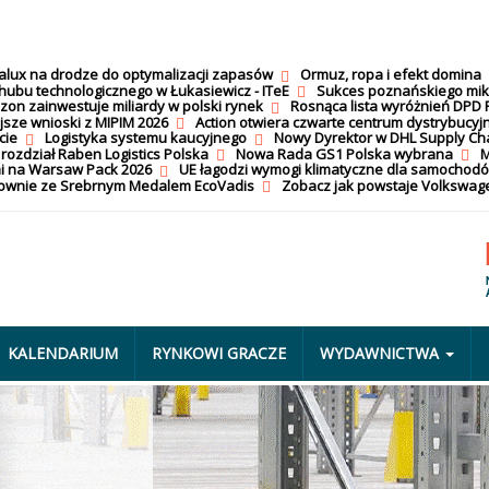
calux na drodze do optymalizacji zapasów
Ormuz, ropa i efekt domina
hubu technologicznego w Łukasiewicz - ITeE
Sukces poznańskiego mi
on zainwestuje miliardy w polski rynek
Rosnąca lista wyróżnień DPD 
jsze wnioski z MIPIM 2026
Action otwiera czwarte centrum dystrybucyj
cie
Logistyka systemu kaucyjnego
Nowy Dyrektor w DHL Supply Ch
 rozdział Raben Logistics Polska
Nowa Rada GS1 Polska wybrana
M
i na Warsaw Pack 2026
UE łagodzi wymogi klimatyczne dla samochod
nownie ze Srebrnym Medalem EcoVadis
Zobacz jak powstaje Volkswage
KALENDARIUM
RYNKOWI GRACZE
WYDAWNICTWA