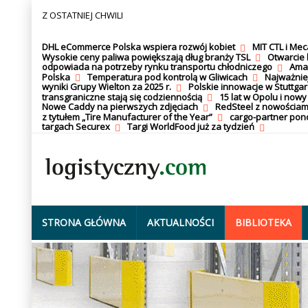
Z OSTATNIEJ CHWILI
DHL eCommerce Polska wspiera rozwój kobiet
MIT CTL i Me
Wysokie ceny paliwa powiększają dług branży TSL
Otwarcie 
odpowiada na potrzeby rynku transportu chłodniczego
Amaz
Polska
Temperatura pod kontrolą w Gliwicach
Najważnie
wyniki Grupy Wielton za 2025 r.
Polskie innowacje w Stuttgar
transgraniczne stają się codziennością
15 lat w Opolu i nowy
Nowe Caddy na pierwszych zdjęciach
RedSteel z nowościam
z tytułem „Tire Manufacturer of the Year”
cargo-partner po
targach Securex
Targi WorldFood już za tydzień
STRONA GŁÓWNA
AKTUALNOŚCI
BIBLIOTEKA