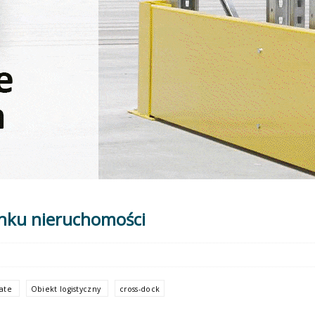
ynku nieruchomości
tate
Obiekt logistyczny
cross-dock