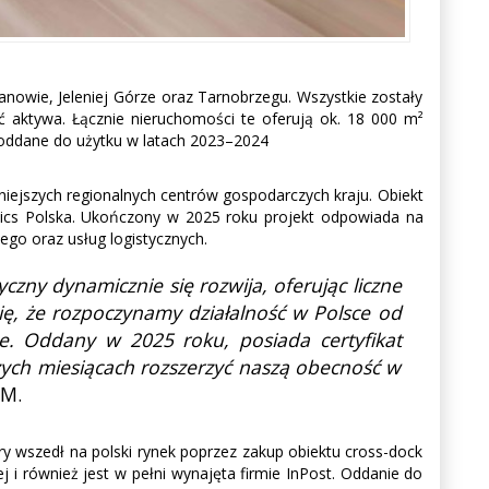
anowie, Jeleniej Górze oraz Tarnobrzegu. Wszystkie zostały
ć aktywa. Łącznie nieruchomości te oferują ok. 18 000 m²
ły oddane do użytku w latach 2023–2024
iejszych regionalnych centrów gospodarczych kraju. Obiekt
stics Polska. Ukończony w 2025 roku projekt odpowiada na
go oraz usług logistycznych.
czny dynamicznie się rozwija, oferując liczne
ę, że rozpoczynamy działalność w Polsce od
e. Oddany w 2025 roku, posiada certyfikat
ych miesiącach rozszerzyć naszą obecność w
IM.
y wszedł na polski rynek poprzez zakup obiektu cross-dock
i również jest w pełni wynajęta firmie InPost. Oddanie do