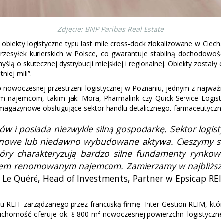
Zdjęcie: BNP Paribas Real Estate
obiekty logistyczne typu last mile cross-dock zlokalizowane w Ciech
rzesyłek kurierskich w Polsce, co gwarantuje stabilną dochodowoś
ślą o skutecznej dystrybucji miejskiej i regionalnej. Obiekty zosta
iej mili”.
 nowoczesnej przestrzeni logistycznej w Poznaniu, jednym z najważn
ym najemcom, takim jak: Mora, Pharmalink czy Quick Service Logi
magazynowe obsługujące sektor handlu detalicznego, farmaceutyczne
w i posiada niezwykle silną gospodarkę. Sektor logisty
ci nowe lub niedawno wybudowane aktywa. Cieszymy si
óry charakteryzują bardzo silne fundamenty rynkow
 trzem renomowanym najemcom. Zamierzamy w najbliższ
 Le Quéré, Head of Investments, Partner w Epsicap RE
u REIT zarządzanego przez francuską firmę Inter Gestion REIM, któr
chomość oferuje ok. 8 800 m² nowoczesnej powierzchni logistycznej 