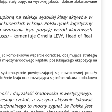
lając stały popyt na wysokiej jakości, dobrze zlokalizowane
kupioną na selekcji wysokiej klasy aktywów w
kurierskich w kraju. Polski rynek logistyczny
co wzmacnia jego pozycję wśród kluczowych
duszu
– komentuje Ornella LEVY, Head of Real
iając kompleksowe wsparcie doradcze, obejmujące strategię
 dla międzynarodowego kapitału poszukującego ekspozycji na
 systematycznie powiększającej się nowoczesnej podaży
ożenie kraju oraz rozwijająca się infrastruktura dodatkowo
ość i dojrzałość środowiska inwestycyjnego.
estaje czekać, a zaczyna aktywnie lokować
ucjonalnego to mocny sygnał, że Polska jest
preludium do dalszej aktywności, gdy coraz