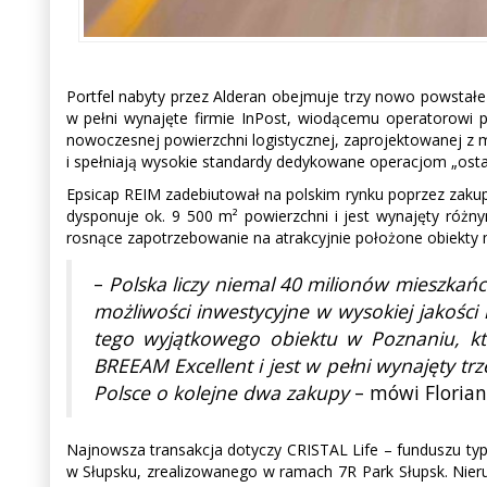
Portfel nabyty przez Alderan obejmuje trzy nowo powstałe 
w pełni wynajęte firmie InPost, wiodącemu operatorowi p
nowoczesnej powierzchni logistycznej, zaprojektowanej z my
i spełniają wysokie standardy dedykowane operacjom „ostatn
Epsicap REIM zadebiutował na polskim rynku poprzez zakup
dysponuje ok. 9 500 m² powierzchni i jest wynajęty różn
rosnące zapotrzebowanie na atrakcyjnie położone obiekty 
–
Polska liczy niemal 40 milionów mieszkańcó
możliwości inwestycyjne w wysokiej jakoś
tego wyjątkowego obiektu w Poznaniu, kt
BREEAM Excellent i jest w pełni wynajęty
Polsce o kolejne dwa zakupy
– mówi Florian
Najnowsza transakcja dotyczy CRISTAL Life – funduszu typ
w Słupsku, zrealizowanego w ramach 7R Park Słupsk. Nieru