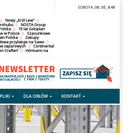
SOBOTA, 08, SIE, 8:48
Nowy „Król Lew”
krohubu
NOSTA Group
Polska
15 lat Soloplan
ne w Polsce
Szacunkowe
ain Polska
Zakupy
ewa przylatuje na Sawo
ów ciężarowych
Continental
n Crafter!
Hörmann na
PLIKI
DLA ORŁÓW
KONTAKT