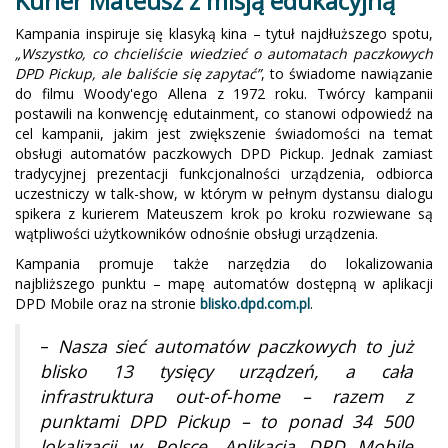
Kurier Mateusz z misją edukacyjną
Kampania inspiruje się klasyką kina – tytuł najdłuższego spotu,
„Wszystko, co chcieliście wiedzieć o automatach paczkowych
DPD Pickup, ale baliście się zapytać”
, to świadome nawiązanie
do filmu Woody'ego Allena z 1972 roku. Twórcy kampanii
postawili na konwencję edutainment, co stanowi odpowiedź na
cel kampanii, jakim jest zwiększenie świadomości na temat
obsługi automatów paczkowych DPD Pickup. Jednak zamiast
tradycyjnej prezentacji funkcjonalności urządzenia, odbiorca
uczestniczy w talk-show, w którym w pełnym dystansu dialogu
spikera z kurierem Mateuszem krok po kroku rozwiewane są
wątpliwości użytkowników odnośnie obsługi urządzenia.
Kampania promuje także narzędzia do lokalizowania
najbliższego punktu – mapę automatów dostępną w aplikacji
DPD Mobile oraz na stronie
blisko.dpd.com.pl
.
–
Nasza sieć automatów paczkowych to już
blisko 13 tysięcy urządzeń, a cała
infrastruktura out-of-home – razem z
punktami DPD Pickup – to ponad 34 500
lokalizacji w Polsce. Aplikacja DPD Mobile