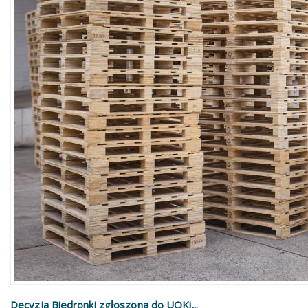
Decyzja Biedronki zgłoszona do UOKi...