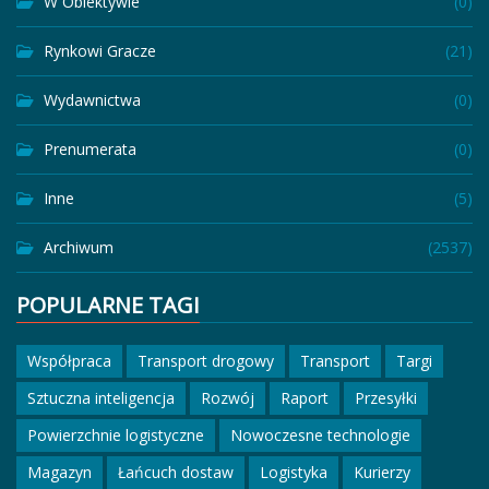
W Obiektywie
(0)
Rynkowi Gracze
(21)
Wydawnictwa
(0)
Prenumerata
(0)
Inne
(5)
Archiwum
(2537)
POPULARNE TAGI
Współpraca
Transport drogowy
Transport
Targi
Sztuczna inteligencja
Rozwój
Raport
Przesyłki
Powierzchnie logistyczne
Nowoczesne technologie
Magazyn
Łańcuch dostaw
Logistyka
Kurierzy