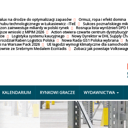
calux na drodze do optymalizacji zapasów
Ormuz, ropa i efekt domina
hubu technologicznego w Łukasiewicz - ITeE
Sukces poznańskiego mi
on zainwestuje miliardy w polski rynek
Rosnąca lista wyróżnień DPD 
jsze wnioski z MIPIM 2026
Action otwiera czwarte centrum dystrybucyj
cie
Logistyka systemu kaucyjnego
Nowy Dyrektor w DHL Supply Ch
 rozdział Raben Logistics Polska
Nowa Rada GS1 Polska wybrana
M
i na Warsaw Pack 2026
UE łagodzi wymogi klimatyczne dla samochod
nownie ze Srebrnym Medalem EcoVadis
Zobacz jak powstaje Volkswage
KALENDARIUM
RYNKOWI GRACZE
WYDAWNICTWA