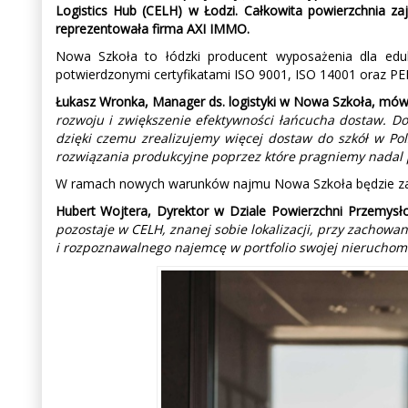
Logistics Hub (CELH) w Łodzi. Całkowita powierzchnia 
reprezentowała firma AXI IMMO.
Nowa Szkoła to łódzki producent wyposażenia dla eduk
potwierdzonymi certyfikatami ISO 9001, ISO 14001 oraz PE
Łukasz Wronka, Manager ds. logistyki w Nowa Szkoła, mó
rozwoju i zwiększenie efektywności łańcucha dostaw. D
dzięki czemu zrealizujemy więcej dostaw do szkół w Po
rozwiązania produkcyjne poprzez które pragniemy nadal 
W ramach nowych warunków najmu Nowa Szkoła będzie zaj
Hubert Wojtera, Dyrektor w Dziale Powierzchni Przemysł
pozostaje w CELH, znanej sobie lokalizacji, przy zachowa
i rozpoznawalnego najemcę w portfolio swojej nieruchomo