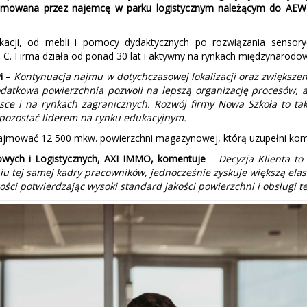
zajmowana przez najemcę w parku logistycznym należącym do AEW
acji, od mebli i pomocy dydaktycznych po rozwiązania sensory
FC. Firma działa od ponad 30 lat i aktywny na rynkach międzynarodo
wi
–
Kontynuacja najmu w dotychczasowej lokalizacji oraz zwiększe
odatkowa powierzchnia pozwoli na lepszą organizację procesów, a
lsce i na rynkach zagranicznych. Rozwój firmy Nowa Szkoła to 
pozostać liderem na rynku edukacyjnym.
mować 12 500 mkw. powierzchni magazynowej, którą uzupełni komp
owych i Logistycznych, AXI IMMO, komentuje
–
Decyzja Klienta to
niu tej samej kadry pracowników, jednocześnie zyskuje większą elas
ści potwierdzając wysoki standard jakości powierzchni i obsługi 