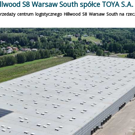
illwood S8 Warsaw South spółce TOYA S.A.
zedaży centrum logistycznego Hillwood S8 Warsaw South na rzecz