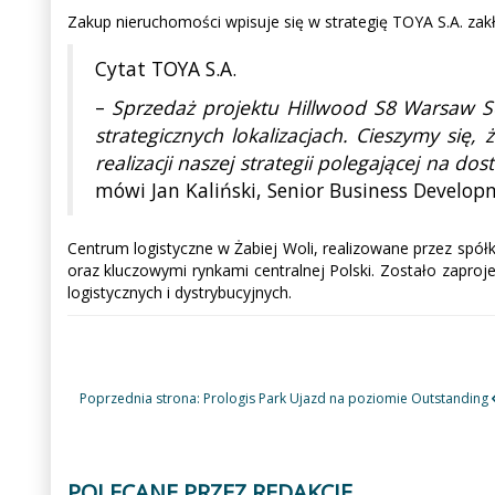
Zakup nieruchomości wpisuje się w strategię TOYA S.A. za
Cytat TOYA S.A.
–
Sprzedaż projektu Hillwood S8 Warsaw So
strategicznych lokalizacjach. Cieszymy się,
realizacji naszej strategii polegającej na
mówi Jan Kaliński, Senior Business Develop
Centrum logistyczne w Żabiej Woli, realizowane przez spółk
oraz kluczowymi rynkami centralnej Polski. Zostało zapr
logistycznych i dystrybucyjnych.
Poprzednia strona: Prologis Park Ujazd na poziomie Outstanding
POLECANE PRZEZ REDAKCJĘ
Poprzedni
Następny