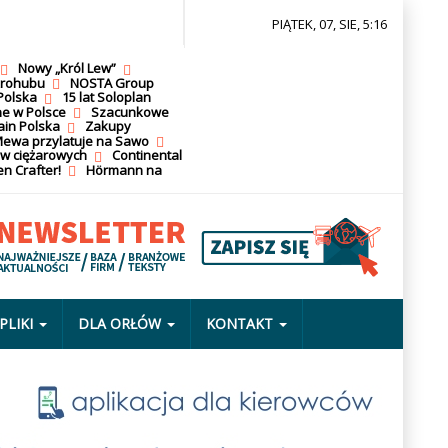
PIĄTEK, 07, SIE, 5:16
Nowy „Król Lew”
krohubu
NOSTA Group
Polska
15 lat Soloplan
ne w Polsce
Szacunkowe
ain Polska
Zakupy
ewa przylatuje na Sawo
ów ciężarowych
Continental
n Crafter!
Hörmann na
PLIKI
DLA ORŁÓW
KONTAKT