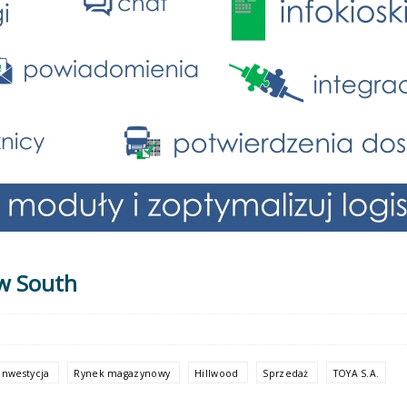
aw South
Inwestycja
Rynek magazynowy
Hillwood
Sprzedaż
TOYA S.A.