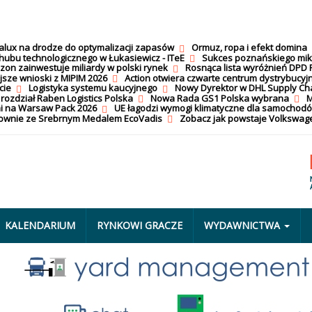
calux na drodze do optymalizacji zapasów
Ormuz, ropa i efekt domina
hubu technologicznego w Łukasiewicz - ITeE
Sukces poznańskiego mi
on zainwestuje miliardy w polski rynek
Rosnąca lista wyróżnień DPD 
jsze wnioski z MIPIM 2026
Action otwiera czwarte centrum dystrybucyj
cie
Logistyka systemu kaucyjnego
Nowy Dyrektor w DHL Supply Ch
 rozdział Raben Logistics Polska
Nowa Rada GS1 Polska wybrana
M
i na Warsaw Pack 2026
UE łagodzi wymogi klimatyczne dla samochod
nownie ze Srebrnym Medalem EcoVadis
Zobacz jak powstaje Volkswage
KALENDARIUM
RYNKOWI GRACZE
WYDAWNICTWA