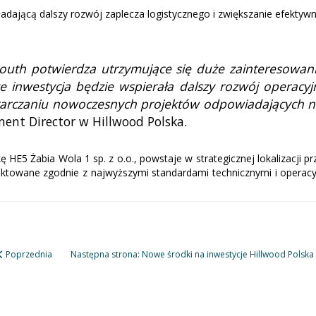
kładającą dalszy rozwój zaplecza logistycznego i zwiększanie efekt
uth potwierdza utrzymujące się duże zainteresowanie
 że inwestycja będzie wspierała dalszy rozwój operacy
 dostarczaniu nowoczesnych projektów odpowiadających
ment Director w Hillwood Polska.
ę HE5 Żabia Wola 1 sp. z o.o., powstaje w strategicznej lokalizacji 
ojektowane zgodnie z najwyższymi standardami technicznymi i oper
Poprzednia
Następna strona: Nowe środki na inwestycje Hillwood Polska