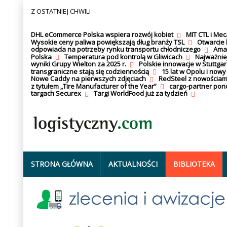
Z OSTATNIEJ CHWILI
DHL eCommerce Polska wspiera rozwój kobiet
MIT CTL i Me
Wysokie ceny paliwa powiększają dług branży TSL
Otwarcie 
odpowiada na potrzeby rynku transportu chłodniczego
Amaz
Polska
Temperatura pod kontrolą w Gliwicach
Najważnie
wyniki Grupy Wielton za 2025 r.
Polskie innowacje w Stuttgar
transgraniczne stają się codziennością
15 lat w Opolu i nowy
Nowe Caddy na pierwszych zdjęciach
RedSteel z nowościam
z tytułem „Tire Manufacturer of the Year”
cargo-partner po
targach Securex
Targi WorldFood już za tydzień
STRONA GŁÓWNA
AKTUALNOŚCI
BIBLIOTEKA