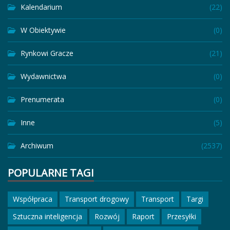
Kalendarium
(22)
W Obiektywie
(0)
Rynkowi Gracze
(21)
Wydawnictwa
(0)
Prenumerata
(0)
Inne
(5)
Archiwum
(2537)
POPULARNE TAGI
Współpraca
Transport drogowy
Transport
Targi
Sztuczna inteligencja
Rozwój
Raport
Przesyłki