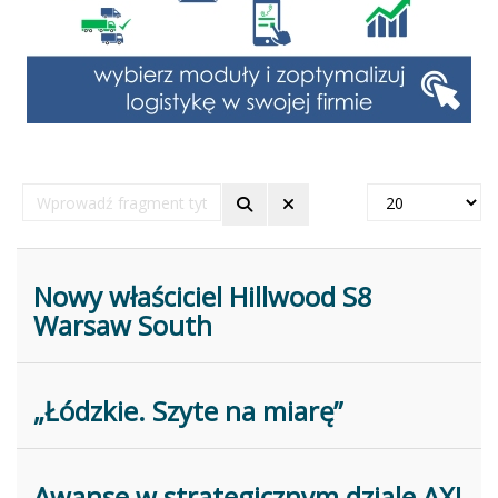
Wprowadź
Pokaż
fragment
#
tytułu
Nowy właściciel Hillwood S8
Warsaw South
„Łódzkie. Szyte na miarę”
Awanse w strategicznym dziale AXI