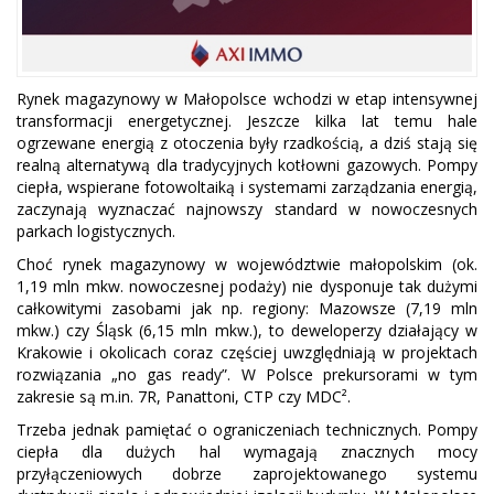
Rynek magazynowy w Małopolsce wchodzi w etap intensywnej
transformacji energetycznej. Jeszcze kilka lat temu hale
ogrzewane energią z otoczenia były rzadkością, a dziś stają się
realną alternatywą dla tradycyjnych kotłowni gazowych. Pompy
ciepła, wspierane fotowoltaiką i systemami zarządzania energią,
zaczynają wyznaczać najnowszy standard w nowoczesnych
parkach logistycznych.
Choć rynek magazynowy w województwie małopolskim (ok.
1,19 mln mkw. nowoczesnej podaży) nie dysponuje tak dużymi
całkowitymi zasobami jak np. regiony: Mazowsze (7,19 mln
mkw.) czy Śląsk (6,15 mln mkw.), to deweloperzy działający w
Krakowie i okolicach coraz częściej uwzględniają w projektach
rozwiązania „no gas ready”. W Polsce prekursorami w tym
zakresie są m.in. 7R, Panattoni, CTP czy MDC².
Trzeba jednak pamiętać o ograniczeniach technicznych. Pompy
ciepła dla dużych hal wymagają znacznych mocy
przyłączeniowych dobrze zaprojektowanego systemu