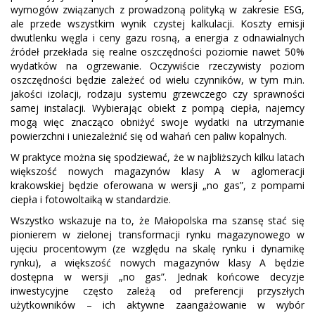
wymogów związanych z prowadzoną polityką w zakresie ESG,
ale przede wszystkim wynik czystej kalkulacji. Koszty emisji
dwutlenku węgla i ceny gazu rosną, a energia z odnawialnych
źródeł przekłada się realne oszczędności poziomie nawet 50%
wydatków na ogrzewanie. Oczywiście rzeczywisty poziom
oszczędności będzie zależeć od wielu czynników, w tym m.in.
jakości izolacji, rodzaju systemu grzewczego czy sprawności
samej instalacji. Wybierając obiekt z pompą ciepła, najemcy
mogą więc znacząco obniżyć swoje wydatki na utrzymanie
powierzchni i uniezależnić się od wahań cen paliw kopalnych.
W praktyce można się spodziewać, że w najbliższych kilku latach
większość nowych magazynów klasy A w aglomeracji
krakowskiej będzie oferowana w wersji „no gas”, z pompami
ciepła i fotowoltaiką w standardzie.
Wszystko wskazuje na to, że Małopolska ma szansę stać się
pionierem w zielonej transformacji rynku magazynowego w
ujęciu procentowym (ze względu na skalę rynku i dynamikę
rynku), a większość nowych magazynów klasy A będzie
dostępna w wersji „no gas”. Jednak końcowe decyzje
inwestycyjne często zależą od preferencji przyszłych
użytkowników – ich aktywne zaangażowanie w wybór