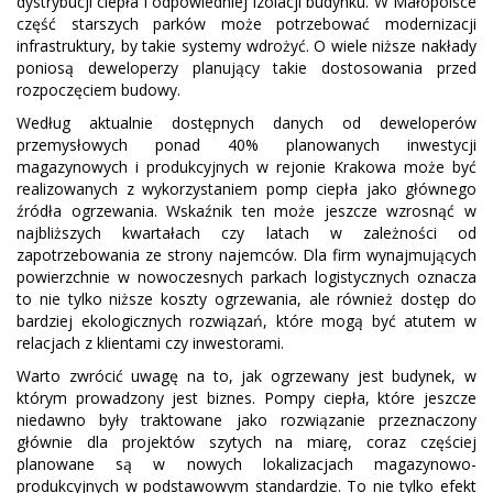
dystrybucji ciepła i odpowiedniej izolacji budynku. W Małopolsce
część starszych parków może potrzebować modernizacji
infrastruktury, by takie systemy wdrożyć. O wiele niższe nakłady
poniosą deweloperzy planujący takie dostosowania przed
rozpoczęciem budowy.
Według aktualnie dostępnych danych od deweloperów
przemysłowych ponad 40% planowanych inwestycji
magazynowych i produkcyjnych w rejonie Krakowa może być
realizowanych z wykorzystaniem pomp ciepła jako głównego
źródła ogrzewania. Wskaźnik ten może jeszcze wzrosnąć w
najbliższych kwartałach czy latach w zależności od
zapotrzebowania ze strony najemców. Dla firm wynajmujących
powierzchnie w nowoczesnych parkach logistycznych oznacza
to nie tylko niższe koszty ogrzewania, ale również dostęp do
bardziej ekologicznych rozwiązań, które mogą być atutem w
relacjach z klientami czy inwestorami.
Warto zwrócić uwagę na to, jak ogrzewany jest budynek, w
którym prowadzony jest biznes. Pompy ciepła, które jeszcze
niedawno były traktowane jako rozwiązanie przeznaczony
głównie dla projektów szytych na miarę, coraz częściej
planowane są w nowych lokalizacjach magazynowo-
produkcyjnych w podstawowym standardzie. To nie tylko efekt