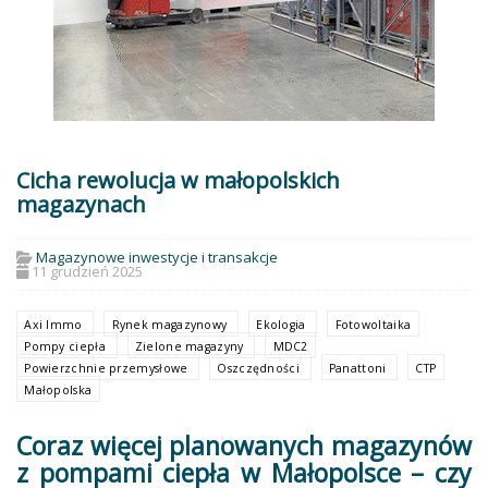
Cicha rewolucja w małopolskich
magazynach
Magazynowe inwestycje i transakcje
11 grudzień 2025
Axi Immo
Rynek magazynowy
Ekologia
Fotowoltaika
Pompy ciepła
Zielone magazyny
MDC2
Powierzchnie przemysłowe
Oszczędności
Panattoni
CTP
Małopolska
Coraz więcej planowanych magazynów
z pompami ciepła w Małopolsce – czy