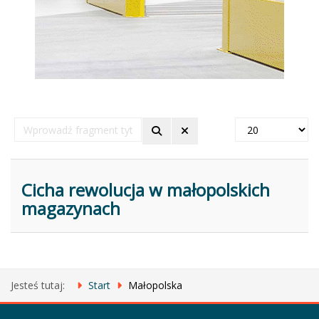
Wprowadź
Pokaż
fragment
#
tytułu
Cicha rewolucja w małopolskich
magazynach
Jesteś tutaj:
Start
Małopolska