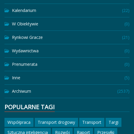
Kalendarium
(22)
W Obiektywie
(0)
Rynkowi Gracze
(21)
Wydawnictwa
(0)
Prenumerata
(0)
Inne
(5)
Archiwum
(2537)
POPULARNE TAGI
Współpraca
Transport drogowy
Transport
Targi
Sztuczna inteligencja
Rozwój
Raport
Przesyłki