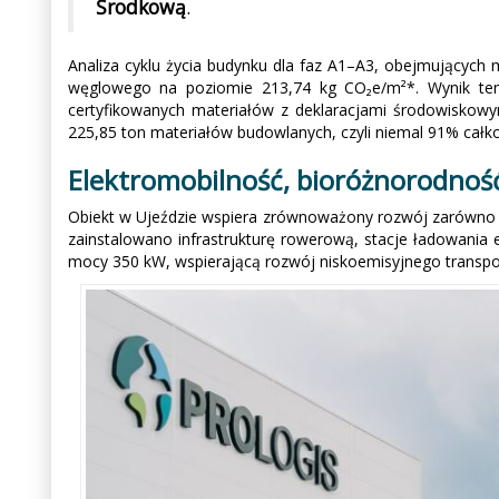
Środkową
.
Analiza cyklu życia budynku dla faz A1–A3, obejmujących 
węglowego na poziomie 213,74 kg CO₂e/m²*. Wynik ten 
certyfikowanych materiałów z deklaracjami środowiskowy
225,85 ton materiałów budowlanych, czyli niemal 91% cał
Elektromobilność, bioróżnorodność
Obiekt w Ujeździe wspiera zrównoważony rozwój zarówno 
zainstalowano infrastrukturę rowerową, stacje ładowania
mocy 350 kW, wspierającą rozwój niskoemisyjnego transpo