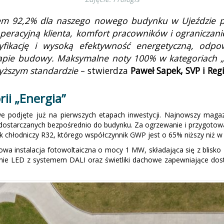
em 92,2% dla naszego nowego budynku w Ujeździe po
eracyjną klienta, komfort pracowników i ograniczani
yfikację i wysoką efektywność energetyczną, odpo
pie budowy. Maksymalne noty 100% w kategoriach „Z
wyższym standardzie
– stwierdza
Paweł Sapek, SVP i Re
rii „Energia”
we podjęte już na pierwszych etapach inwestycji. Najnowszy maga
ych dostarczanych bezpośrednio do budynku. Za ogrzewanie i przygot
ik chłodniczy R32, którego współczynnik GWP jest o 65% niższy niż
owa instalacja fotowoltaiczna o mocy 1 MW, składająca się z blisk
ie LED z systemem DALI oraz świetliki dachowe zapewniające dostę