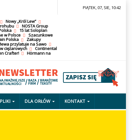
PIĄTEK, 07, SIE, 10:42
Nowy „Król Lew”
krohubu
NOSTA Group
Polska
15 lat Soloplan
ne w Polsce
Szacunkowe
ain Polska
Zakupy
ewa przylatuje na Sawo
ów ciężarowych
Continental
n Crafter!
Hörmann na
PLIKI
DLA ORŁÓW
KONTAKT