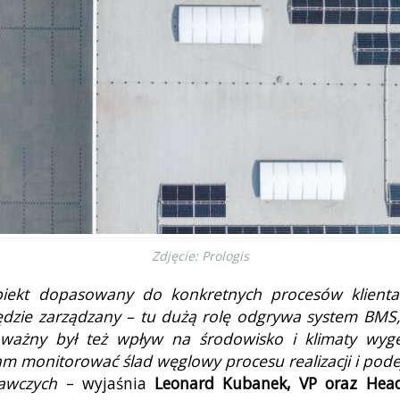
Zdjęcie: Prologis
biekt dopasowany do konkretnych procesów klienta
ędzie zarządzany – tu dużą rolę odgrywa system BMS, 
ważny był też wpływ na środowisko i klimaty wyg
nam monitorować ślad węglowy procesu realizacji i po
awczych
– wyjaśnia
Leonard Kubanek, VP oraz He