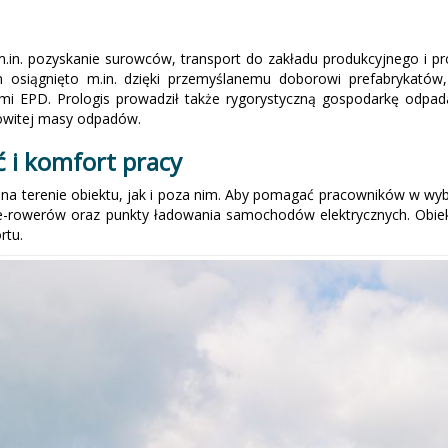
m.in. pozyskanie surowców, transport do zakładu produkcyjnego i 
osiągnięto m.in. dzięki przemyślanemu doborowi prefabrykatów,
mi EPD. Prologis prowadził także rygorystyczną gospodarkę odpa
kowitej masy odpadów.
 i komfort pracy
na terenie obiektu, jak i poza nim. Aby pomagać pracowników w w
 e-rowerów oraz punkty ładowania samochodów elektrycznych. Obiekt
rtu.