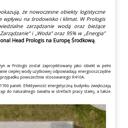
kazują, że nowoczesne obiekty logistyczne
e wpływu na środowisko i klimat. W Prologis
wiedzialne zarządzanie wodą oraz bieżące
arządzanie” i „Woda” oraz 95% w „Energia”
gional Head Prologis na Europę Środkową
.
zyn w Prologis został zaprojektowany jako obiekt w pełni
owanie ciepłej wody użytkowej odpowiadają energooszczędne
 w przypadku powszechnie stosowanego R410A.
o 1700 paneli. Efektywność energetyczną budynku zwiększają
p do naturalnego światła w strefach pracy stałej, a także