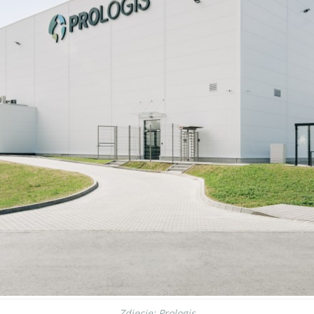
Z
djęcie: Prologis