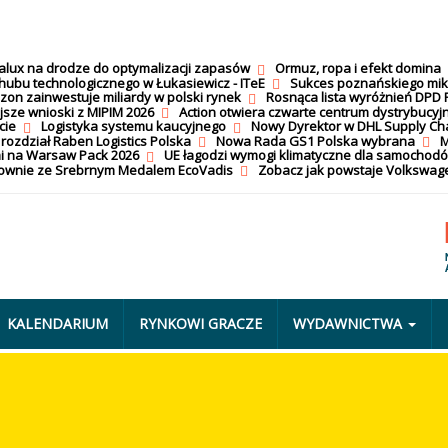
calux na drodze do optymalizacji zapasów
Ormuz, ropa i efekt domina
hubu technologicznego w Łukasiewicz - ITeE
Sukces poznańskiego mi
on zainwestuje miliardy w polski rynek
Rosnąca lista wyróżnień DPD 
jsze wnioski z MIPIM 2026
Action otwiera czwarte centrum dystrybucyj
cie
Logistyka systemu kaucyjnego
Nowy Dyrektor w DHL Supply Ch
 rozdział Raben Logistics Polska
Nowa Rada GS1 Polska wybrana
M
i na Warsaw Pack 2026
UE łagodzi wymogi klimatyczne dla samochod
nownie ze Srebrnym Medalem EcoVadis
Zobacz jak powstaje Volkswage
KALENDARIUM
RYNKOWI GRACZE
WYDAWNICTWA