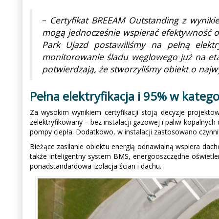
–
Certyfikat BREEAM Outstanding z wyniki
mogą jednocześnie wspierać efektywność op
Park Ujazd postawiliśmy na pełną elektr
monitorowanie śladu węglowego już na eta
potwierdzają, że stworzyliśmy obiekt o naj
Pełna elektryfikacja i 95% w katego
Za wysokim wynikiem certyfikacji stoją decyzje projekto
zelektryfikowany – bez instalacji gazowej i paliw kopaln
pompy ciepła. Dodatkowo, w instalacji zastosowano czynn
Bieżące zasilanie obiektu energią odnawialną wspiera dach
także inteligentny system BMS, energooszczędne oświetlen
ponadstandardowa izolacja ścian i dachu.