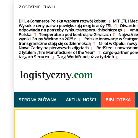
Z OSTATNIEJ CHWILI
DHL eCommerce Polska wspiera rozwój kobiet
MIT CTL i Me
Wysokie ceny paliwa powiększają dług branży TSL
Otwarcie 
odpowiada na potrzeby rynku transportu chłodniczego
Amaz
Polska
Temperatura pod kontrolą w Gliwicach
Najważnie
wyniki Grupy Wielton za 2025 r.
Polskie innowacje w Stuttgar
transgraniczne stają się codziennością
15 lat w Opolu i nowy
Nowe Caddy na pierwszych zdjęciach
RedSteel z nowościam
z tytułem „Tire Manufacturer of the Year”
cargo-partner po
targach Securex
Targi WorldFood już za tydzień
STRONA GŁÓWNA
AKTUALNOŚCI
BIBLIOTEKA