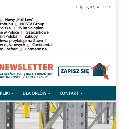
PIĄTEK, 07, SIE, 11:05
Nowy „Król Lew”
krohubu
NOSTA Group
Polska
15 lat Soloplan
ne w Polsce
Szacunkowe
ain Polska
Zakupy
ewa przylatuje na Sawo
ów ciężarowych
Continental
n Crafter!
Hörmann na
PLIKI
DLA ORŁÓW
KONTAKT