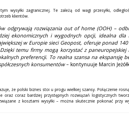
tym wysyłki zagranicznej. Te zależą od wagi przesyłki, odległo
trzeb klientów.
ztów odgrywają rozwiązania out of home (OOH) – od
dziej ekonomicznych i wygodnych opcji, idealna dla 
jwiększej w Europie sieci Geopost, oferuje ponad 14
e. Dzięki temu firmy mogą korzystać z paneuropejskiej
lnych preferencji. To realna szansa na ekspansję be
współczesnych konsumentów
– kontynuuje Marcin Jeżół
je, że polski biznes stoi u progu wielkiej szansy. Połączenie ros
 oraz coraz bardziej przystępnych rozwiązań logistycznych tworz
 związane z kosztami wysyłki – można skutecznie pokonać przy wy