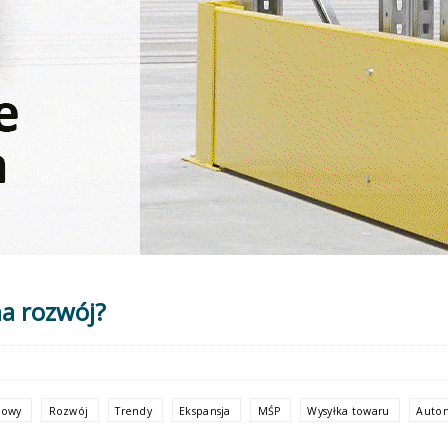
na rozwój?
kowy
Rozwój
Trendy
Ekspansja
MŚP
Wysyłka towaru
Auto