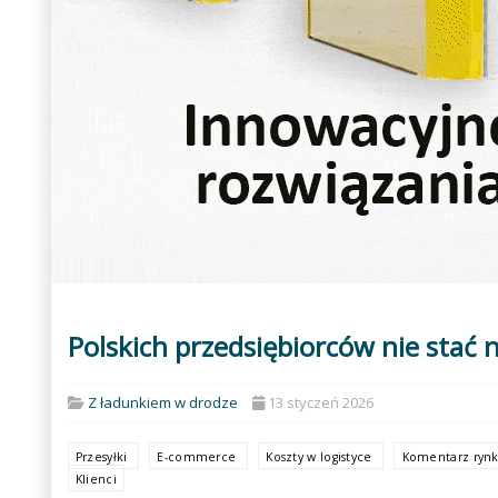
Polskich przedsiębiorców nie stać 
Z ładunkiem w drodze
13 styczeń 2026
Przesyłki
E-commerce
Koszty w logistyce
Komentarz ryn
Klienci