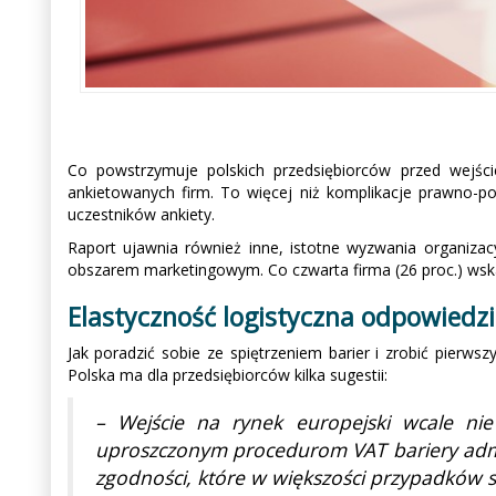
Co powstrzymuje polskich przedsiębiorców przed wejści
ankietowanych firm. To więcej niż komplikacje prawno-p
uczestników ankiety.
Raport ujawnia również inne, istotne wyzwania organizac
obszarem marketingowym. Co czwarta firma (26 proc.) wskaz
Elastyczność logistyczna odpowiedz
Jak poradzić sobie ze spiętrzeniem barier i zrobić pierw
Polska ma dla przedsiębiorców kilka sugestii:
– Wejście na rynek europejski wcale nie
uproszczonym procedurom VAT bariery admin
zgodności, które w większości przypadków s