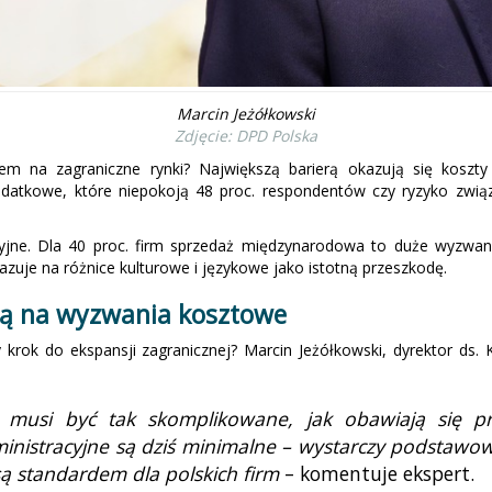
Marcin Jeżółkowski
Zdjęcie: DPD Polska
em na zagraniczne rynki? Największą barierą okazują się koszt
odatkowe, które niepokoją 48 proc. respondentów czy ryzyko zwi
yjne. Dla 40 proc. firm sprzedaż międzynarodowa to duże wyzwani
uje na różnice kulturowe i językowe jako istotną przeszkodę.
ią na wyzwania kosztowe
szy krok do ekspansji zagranicznej? Marcin Jeżółkowski, dyrektor 
 musi być tak skomplikowane, jak obawiają się prz
istracyjne są dziś minimalne – wystarczy podstawowa
ą standardem dla polskich firm
– komentuje ekspert.