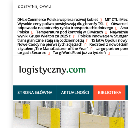
Z OSTATNIEJ CHWILI
DHL eCommerce Polska wspiera rozwój kobiet
MIT CTL i Me
Wysokie ceny paliwa powiększają dług branży TSL
Otwarcie 
odpowiada na potrzeby rynku transportu chłodniczego
Amaz
Polska
Temperatura pod kontrolą w Gliwicach
Najważnie
wyniki Grupy Wielton za 2025 r.
Polskie innowacje w Stuttgar
transgraniczne stają się codziennością
15 lat w Opolu i nowy
Nowe Caddy na pierwszych zdjęciach
RedSteel z nowościam
z tytułem „Tire Manufacturer of the Year”
cargo-partner po
targach Securex
Targi WorldFood już za tydzień
STRONA GŁÓWNA
AKTUALNOŚCI
BIBLIOTEKA