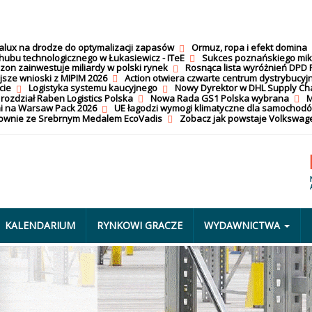
calux na drodze do optymalizacji zapasów
Ormuz, ropa i efekt domina
hubu technologicznego w Łukasiewicz - ITeE
Sukces poznańskiego mi
on zainwestuje miliardy w polski rynek
Rosnąca lista wyróżnień DPD 
jsze wnioski z MIPIM 2026
Action otwiera czwarte centrum dystrybucyj
cie
Logistyka systemu kaucyjnego
Nowy Dyrektor w DHL Supply Ch
 rozdział Raben Logistics Polska
Nowa Rada GS1 Polska wybrana
M
i na Warsaw Pack 2026
UE łagodzi wymogi klimatyczne dla samochod
nownie ze Srebrnym Medalem EcoVadis
Zobacz jak powstaje Volkswage
KALENDARIUM
RYNKOWI GRACZE
WYDAWNICTWA