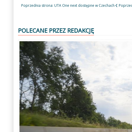
Poprzednia strona: UTA One next dostępne w Czechach
Poprze
POLECANE PRZEZ REDAKCJĘ
Poprzedni
Następny