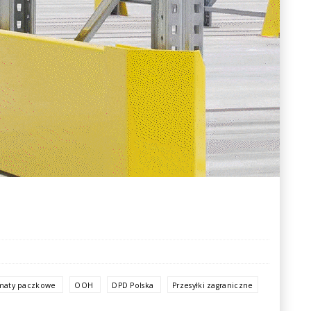
maty paczkowe
OOH
DPD Polska
Przesyłki zagraniczne