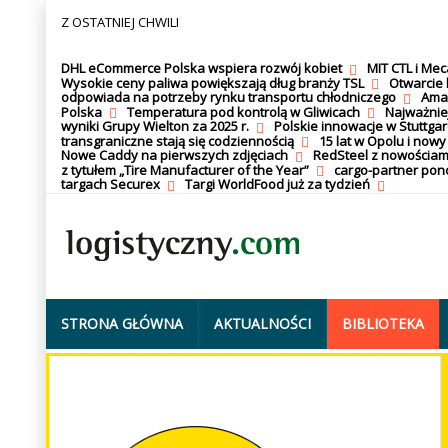
Z OSTATNIEJ CHWILI
DHL eCommerce Polska wspiera rozwój kobiet
MIT CTL i Me
Wysokie ceny paliwa powiększają dług branży TSL
Otwarcie 
odpowiada na potrzeby rynku transportu chłodniczego
Amaz
Polska
Temperatura pod kontrolą w Gliwicach
Najważnie
wyniki Grupy Wielton za 2025 r.
Polskie innowacje w Stuttgar
transgraniczne stają się codziennością
15 lat w Opolu i nowy
Nowe Caddy na pierwszych zdjęciach
RedSteel z nowościam
z tytułem „Tire Manufacturer of the Year”
cargo-partner po
targach Securex
Targi WorldFood już za tydzień
STRONA GŁÓWNA
AKTUALNOŚCI
BIBLIOTEKA