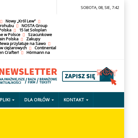
SOBOTA, 08, SIE, 7:42
Nowy „Król Lew”
krohubu
NOSTA Group
Polska
15 lat Soloplan
ne w Polsce
Szacunkowe
ain Polska
Zakupy
ewa przylatuje na Sawo
ów ciężarowych
Continental
n Crafter!
Hörmann na
PLIKI
DLA ORŁÓW
KONTAKT