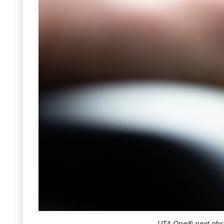
UTA One® next obsłu