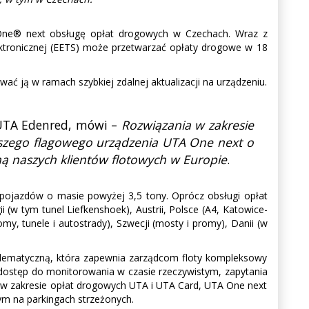
One® next obsługę opłat drogowych w Czechach. Wraz z
ektronicznej (EETS) może przetwarzać opłaty drogowe w 18
 ją w ramach szybkiej zdalnej aktualizacji na urządzeniu.
u UTA Edenred, mówi –
Rozwiązania w zakresie
aszego flagowego urządzenia UTA One next o
ną naszych klientów flotowych w Europie
.
pojazdów o masie powyżej 3,5 tony. Oprócz obsługi opłat
w tym tunel Liefkenshoek), Austrii, Polsce (A4, Katowice-
omy, tunele i autostrady), Szwecji (mosty i promy), Danii (w
lematyczną, która zapewnia zarządcom floty kompleksowy
dostęp do monitorowania w czasie rzeczywistym, zapytania
mi w zakresie opłat drogowych UTA i UTA Card, UTA One next
ym na parkingach strzeżonych.