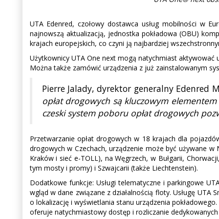
UTA Edenred, czołowy dostawca usług mobilności w Eu
najnowszą aktualizacją, jednostka pokładowa (OBU) kompa
krajach europejskich, co czyni ją najbardziej wszechstron
Użytkownicy UTA One next mogą natychmiast aktywować usłu
Można także zamówić urządzenia z już zainstalowanym sy
Pierre Jalady, dyrektor generalny Edenred
opłat drogowych są kluczowym elementem n
czeski system poboru opłat drogowych pozwa
Przetwarzanie opłat drogowych w 18 krajach dla pojazdó
drogowych w Czechach, urządzenie może być używane w Niem
Kraków i sieć e-TOLL), na Węgrzech, w Bułgarii, Chorwacji, 
tym mosty i promy) i Szwajcarii (także Liechtenstein).
Dodatkowe funkcje: Usługi telematyczne i parkingowe U
wgląd w dane związane z działalnością floty. Usługę UTA
o lokalizację i wyświetlania stanu urządzenia pokładowego
oferuje natychmiastowy dostęp i rozliczanie dedykowanych