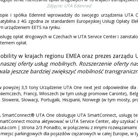
Zdjęcie: UTA Edenred
ropie i spółka Edenred wprowadziły do swojego urządzenia UTA 
tybilna z 4G zgodna ze standardem Europejskiej Usługi Opłaty El
nym urządzeniem EETS na rynku.
gę opłat drogowych w Czechach w UTA Service Center i zainstalować
stemem opłat.
 Mobility w krajach regionu EMEA oraz prezes zarząd
aszej oferty usług mobilnych. Rozszerzenie oferty n
la jeszcze bardziej zwiększyć mobilność transgranicz
w powyżej 3,5 tony Urządzenie UTA One next jest odpowiednie dla 
czech, Francji, Włoszech (w tym usługi promowe Caronte), Belgii (
Słowenii, Słowacji, Portugalii, Hiszpanii, Norwegii (w tym mosty, pr
TA SmartConnect® UTA One obsługuje UTA SmartConnect, usługę te
 SmartConnect można aktywować w UTA Service Center, aby uzyskać 
. uta.com | strona 2/3 Ponadto, w połączeniu z innymi rozwiązania
 miejsc parkingowych dla pojazdów ciężarowych w całej Europie, w t