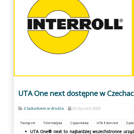
UTA One next dostępne w Czecha
Z ładunkiem w drodze
20 styczeń 2026
Transport
Telematyka
Ciężarówka
UTA Edenred
Opła
UTA One® next to najbardziej wszechstronne urządz