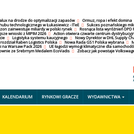
calux na drodze do optymalizacji zapasów
Ormuz, ropa i efekt domina
hubu technologicznego w Łukasiewicz - ITeE
Sukces poznańskiego mi
on zainwestuje miliardy w polski rynek
Rosnąca lista wyróżnień DPD 
jsze wnioski z MIPIM 2026
Action otwiera czwarte centrum dystrybucyj
cie
Logistyka systemu kaucyjnego
Nowy Dyrektor w DHL Supply Ch
 rozdział Raben Logistics Polska
Nowa Rada GS1 Polska wybrana
M
i na Warsaw Pack 2026
UE łagodzi wymogi klimatyczne dla samochod
nownie ze Srebrnym Medalem EcoVadis
Zobacz jak powstaje Volkswage
KALENDARIUM
RYNKOWI GRACZE
WYDAWNICTWA