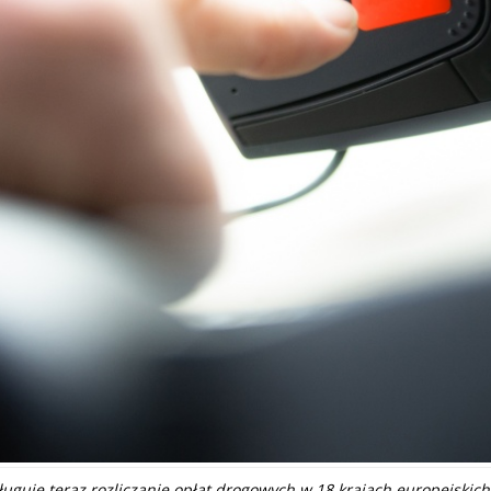
guje teraz rozliczanie opłat drogowych w 18 krajach europejskic