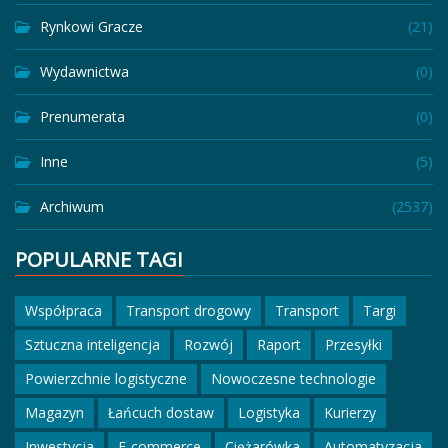
Rynkowi Gracze
(21)
Wydawnictwa
(0)
Prenumerata
(0)
Inne
(5)
Archiwum
(2537)
POPULARNE TAGI
Współpraca
Transport drogowy
Transport
Targi
Sztuczna inteligencja
Rozwój
Raport
Przesyłki
Powierzchnie logistyczne
Nowoczesne technologie
Magazyn
Łańcuch dostaw
Logistyka
Kurierzy
Inwestycja
E-commerce
Ciężarówka
Automatyzacja