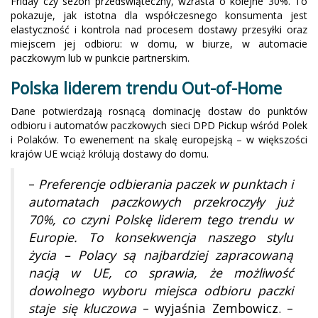
Friday czy sezon przedświąteczny, wzrasta o kolejne 30%. To
pokazuje, jak istotna dla współczesnego konsumenta jest
elastyczność i kontrola nad procesem dostawy przesyłki oraz
miejscem jej odbioru: w domu, w biurze, w automacie
paczkowym lub w punkcie partnerskim.
Polska liderem trendu Out-of-Home
Dane potwierdzają rosnącą dominację dostaw do punktów
odbioru i automatów paczkowych sieci DPD Pickup wśród Polek
i Polaków. To ewenement na skalę europejską – w większości
krajów UE wciąż królują dostawy do domu.
–
Preferencje odbierania paczek w punktach i
automatach paczkowych przekroczyły już
70%, co czyni Polskę liderem tego trendu w
Europie. To konsekwencja naszego stylu
życia – Polacy są najbardziej zapracowaną
nacją w UE, co sprawia, że możliwość
dowolnego wyboru miejsca odbioru paczki
staje się kluczowa
– wyjaśnia Zembowicz. –