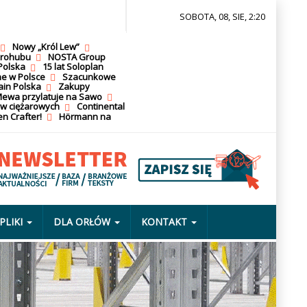
SOBOTA, 08, SIE, 2:20
Nowy „Król Lew”
krohubu
NOSTA Group
Polska
15 lat Soloplan
ne w Polsce
Szacunkowe
ain Polska
Zakupy
ewa przylatuje na Sawo
ów ciężarowych
Continental
n Crafter!
Hörmann na
PLIKI
DLA ORŁÓW
KONTAKT