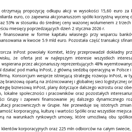
t otrzymają propozycję odkupu akcji w wysokości 15,60 euro za
miliarda euro, co zapewnia akcjonariuszom spółki korzystną wycenę 
 oraz 53% w stosunku do średniej ceny ważonej wolumenem z trzech 
ciu miesięcy poprzedzających dzień 2 stycznia 2026 r.
finansowanie w formie kapitału własnego przy wsparciu banków 
inansowania w kwocie 5.9 mld euro. Pozostała część transakcji sfi
rcza InPost powołały Komitet, który przeprowadził dokładny pr
ku, że oferta jest w najlepszym interesie wszystkich interesa
 wspierana przez akcjonariuszy reprezentujących 48% wyemitowanych
 działać pod marką InPost, z główną siedzibą operacyjną w Polsce i
 firmą. Konsorcjum wesprze istniejącą strategię rozwoju InPost, 
 branżową opartą na zróżnicowanej i globalnej sieci logistycznej o
tegię biznesową InPost, plany dotyczące dalszego wzrostu oraz obecn
, lokalne społeczności i pracowników oraz pozostałych interesariu
ności Grupy i zapewni finansowanie jej dalszego dynamicznego r
tacji pracowniczych w Grupie. Nie przewiduje się istotnych zmian
mość korporacyjną, kulturę i wartości Spółki oraz wszystkie miejsca
x zawrą na warunkach rynkowych umowy, które umożliwią obu spółk
ln klientów korporacyjnych oraz 225 mln odbiorców na całym świecie