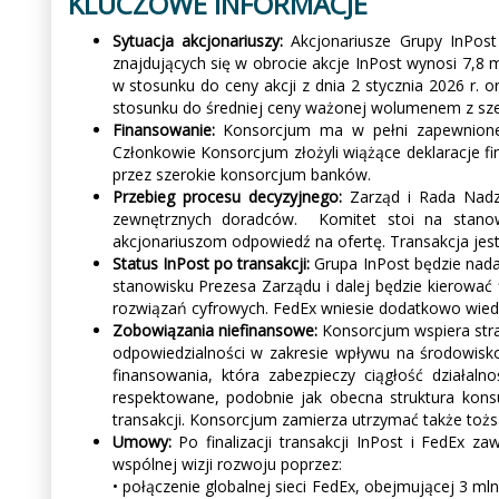
KLUCZOWE INFORMACJE
Sytuacja akcjonariuszy:
Akcjonariusze Grupy InPos
znajdujących się w obrocie akcje InPost wynosi 7,8 
w stosunku do ceny akcji z dnia 2 stycznia 2026 r.
stosunku do średniej ceny ważonej wolumenem z sześ
Finansowanie:
Konsorcjum ma w pełni zapewnione 
Członkowie Konsorcjum złożyli wiążące deklaracje f
przez szerokie konsorcjum banków.
Przebieg procesu decyzyjnego:
Zarząd i Rada Nadzo
zewnętrznych doradców. Komitet stoi na stanowis
akcjonariuszom odpowiedź na ofertę. Transakcja jest
Status InPost po transakcji:
Grupa InPost będzie nadal
stanowisku Prezesa Zarządu i dalej będzie kierować
rozwiązań cyfrowych. FedEx wniesie dodatkowo wiedzę
Zobowiązania niefinansowe:
Konsorcjum wspiera stra
odpowiedzialności w zakresie wpływu na środowisko
finansowania, która zabezpieczy ciągłość działal
respektowane, podobnie jak obecna struktura konsul
transakcji. Konsorcjum zamierza utrzymać także tożsa
Umowy:
Po finalizacji transakcji InPost i FedE
wspólnej wizji rozwoju poprzez:
• połączenie globalnej sieci FedEx, obejmującej 3 m