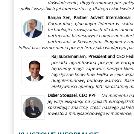
doświadczenie, długoterminową perspektyw
spółki i wszystkich jej interesariuszy, dlatego członkowie
Ranjan Sen, Partner Advent International
Corporation, globalnym liderem w sektor
technologii i rozwiązaniach dla konsumen
partnerami biznesowymi i ulepszanie ofer
partnerami w Konsorcjum. Pragniemy zap
InPost oraz wzmocnienia pozycji firmy jako wiodącego p
Raj Subramaniam, President and CEO Fed
posiada ugruntowaną pozycję w europe
będziemy mogli zapewnić naszym kliento
logistyczne know-how FedEx w celu wsparc
długoterminowej budowy wartości. Raze
efektywności operacji B2C na ostatniej m
Didier Stoessel, CEO PPF
–
Od momentu nasze
jej wizji ekspansji na rynkach europejsk
sprzedając znaczną część naszego pakietu 
inwestora mniejszościowego w momencie, 