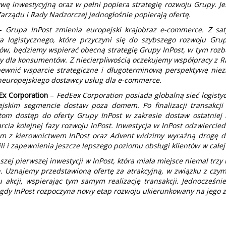
ę inwestycyjną oraz w pełni popiera strategię rozwoju Grupy. Je
 Zarządu i Rady Nadzorczej jednogłośnie popierają ofertę.
–
Grupa InPost zmienia europejski krajobraz e-commerce. Z sat
a logistycznego, które przyczyni się do szybszego rozwoju Grup
tów, będziemy wspierać obecną strategię Grupy InPost, w tym roz
ty dla konsumentów. Z niecierpliwością oczekujemy współpracy z 
ewnić wsparcie strategiczne i długoterminową perspektywę nie
aneuropejskiego dostawcy usług dla e-commerce.
Ex Corporation
–
FedEex Corporation posiada globalną sieć logist
jskim segmencie dostaw poza domem. Po finalizacji transakcj
m dostęp do oferty Grupy InPost w zakresie dostaw ostatniej m
ia kolejnej fazy rozwoju InPost. Inwestycja w InPost odzwiercied
m z kierownictwem InPost oraz Advent widzimy wyraźną drogę d
ili i zapewnienia jeszcze lepszego poziomu obsługi klientów w całe
j pierwszej inwestycji w InPost, która miała miejsce niemal trzy 
ich. Uznajemy przedstawioną ofertę za atrakcyjną, w związku z cz
akcji, wspierając tym samym realizację transakcji. Jednocześnie
gdy InPost rozpoczyna nowy etap rozwoju ukierunkowany na jego 