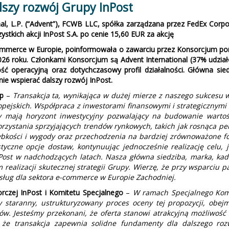
szy rozwój Grupy InPost
l, L.P. (“Advent”), FCWB LLC, spółka zarządzana przez FedEx Corpo
stkich akcji InPost S.A. po cenie 15,60 EUR za akcję
-commerce w Europie, poinformowała o zawarciu przez Konsorcjum por
26 roku. Członkami Konsorcjum są Advent International (37% udzia
ć operacyjną oraz dotychczasowy profil działalności. Główna sied
e wspierać dalszy rozwój InPost.
up
–
Transakcja ta, wynikająca w dużej mierze z naszego sukcesu w
opejskich. Współpraca z inwestorami finansowymi i strategicznymi
rzy mają horyzont inwestycyjny pozwalający na budowanie wart
rzystania sprzyjających trendów rynkowych, takich jak rosnąca pe
ybkości i wygody oraz przechodzenia na bardziej zrównoważone 
tyczne opcje dostaw, kontynuując jednocześnie realizację celu, 
Post w nadchodzących latach. Nasza główna siedziba, marka, kad
realizacji skutecznej strategii Grupy. Wierzę, że przy wsparciu 
ług dla sektora e-commerce w Europie Zachodniej.
rczej InPost i Komitetu Specjalnego
–
W ramach Specjalnego Komi
y staranny, ustrukturyzowany proces oceny tej propozycji, obej
w. Jesteśmy przekonani, że oferta stanowi atrakcyjną możliwość 
, że transakcja zapewnia solidne fundamenty dla dalszego ro