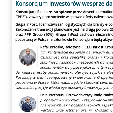
Konsorcjum Inwestorów wesprze dal
Konsorcjum: fundusze zarządzane przez Advent Internationa
(“PPF”), zawarły porozumienie w sprawie oferty nabycia wszy
Grupa InPost, lider rozwiązań logistycznych dla branży e
Zakończenie transakcji planowane jest na drugą połowę 20
oraz PPF Group (10%). Grupa InPost zachowa niezależnoś
pozostaną w Polsce, a członkowie Konsorcjum będą aktywni
Rafał Brzoska, założyciel i CEO InPost Gro
tym kontynuację ekspansji na rynkach eur
działalność oraz specyfikę branży i któ
stabilności i zasobów niezbędnych do wyko
konsumentów dotyczące jakości, w tym sz
do większej liczby konsumentów, oferując szybkie i elas
Pozostaję w pełni zaangażowany w kierowanie Grupą In
pozostaną w Polsce, która nadal będzie stanowić centrum 
wzmacniać pozycję wiodącego dostawcy innowacyjnych us
Hein Pretorius, Przewodniczący Rady Nadzo
propozycji Konsorcjum. Przeprowadziliśm
finansowych jak i pozafinansowych aspektó
wartości przy istotnej premii. Uważamy