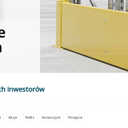
ch inwestorów
st
Akcje
FedEx
Konsorcjum
Przejęcie