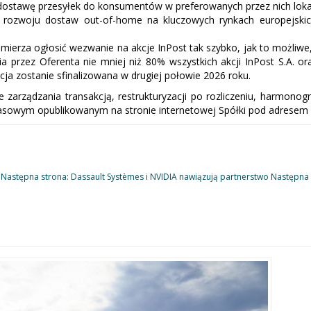
ą dostawę przesyłek do konsumentów w preferowanych przez nich lokal
 rozwoju dostaw out-of-home na kluczowych rynkach europejskich
ierza ogłosić wezwanie na akcje InPost tak szybko, jak to możliwe
a przez Oferenta nie mniej niż 80% wszystkich akcji InPost S.A. o
a zostanie sfinalizowana w drugiej połowie 2026 roku.
ce zarządzania transakcją, restrukturyzacji po rozliczeniu, harmo
asowym opublikowanym na stronie internetowej Spółki pod adresem 
Następna strona: Dassault Systèmes i NVIDIA nawiązują partnerstwo
Następna