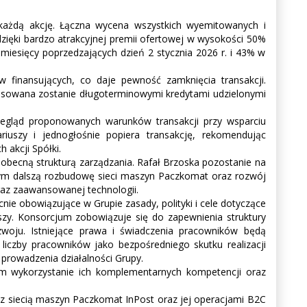
 każdą akcję. Łączna wycena wszystkich wyemitowanych i
dzięki bardzo atrakcyjnej premii ofertowej w wysokości 50%
miesięcy poprzedzających dzień 2 stycznia 2026 r. i 43% w
finansujących, co daje pewność zamknięcia transakcji.
nansowana zostanie długoterminowymi kredytami udzielonymi
zegląd proponowanych warunków transakcji przy wsparciu
riuszy i jednogłośnie popiera transakcję, rekomendując
 akcji Spółki.
 obecną strukturą zarządzania. Rafał Brzoska pozostanie na
w tym dalszą rozbudowę sieci maszyn Paczkomat oraz rozwój
raz zaawansowanej technologii.
ie obowiązujące w Grupie zasady, polityki i cele dotyczące
szy. Konsorcjum zobowiązuje się do zapewnienia struktury
ozwoju. Istniejące prawa i świadczenia pracowników będą
 liczby pracowników jako bezpośredniego skutku realizacji
 prowadzenia działalności Grupy.
om wykorzystanie ich komplementarnych kompetencji oraz
, z siecią maszyn Paczkomat InPost oraz jej operacjami B2C