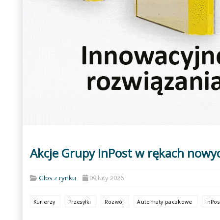
Akcje Grupy InPost w rękach nowy
Głos z rynku
09 luty 2026
Kurierzy
Przesyłki
Rozwój
Automaty paczkowe
InPo