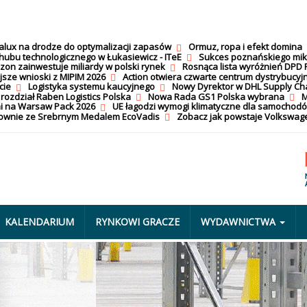
calux na drodze do optymalizacji zapasów
Ormuz, ropa i efekt domina
hubu technologicznego w Łukasiewicz - ITeE
Sukces poznańskiego mi
on zainwestuje miliardy w polski rynek
Rosnąca lista wyróżnień DPD 
jsze wnioski z MIPIM 2026
Action otwiera czwarte centrum dystrybucyj
cie
Logistyka systemu kaucyjnego
Nowy Dyrektor w DHL Supply Ch
 rozdział Raben Logistics Polska
Nowa Rada GS1 Polska wybrana
M
i na Warsaw Pack 2026
UE łagodzi wymogi klimatyczne dla samochod
nownie ze Srebrnym Medalem EcoVadis
Zobacz jak powstaje Volkswage
KALENDARIUM
RYNKOWI GRACZE
WYDAWNICTWA