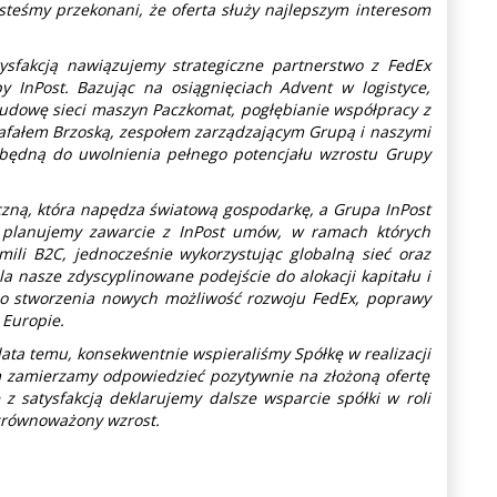
steśmy przekonani, że oferta służy najlepszym interesom
ysfakcją nawiązujemy strategiczne partnerstwo z FedEx
y InPost. Bazując na osiągnięciach Advent w logistyce,
budowę sieci maszyn Paczkomat, pogłębianie współpracy z
Rafałem Brzoską, zespołem zarządzającym Grupą i naszymi
zbędną do uwolnienia pełnego potencjału wzrostu Grupy
yczną, która napędza światową gospodarkę, a Grupa InPost
i planujemy zawarcie z InPost umów, w ramach których
ili B2C, jednocześnie wykorzystując globalną sieć oraz
la nasze zdyscyplinowane podejście do alokacji kapitału i
o stworzenia nowych możliwość rozwoju FedEx, poprawy
j Europie.
lata temu, konsekwentnie wspieraliśmy Spółkę w realizacji
ym zamierzamy odpowiedzieć pozytywnie na złożoną ofertę
 z satysfakcją deklarujemy dalsze wsparcie spółki w roli
zrównoważony wzrost.