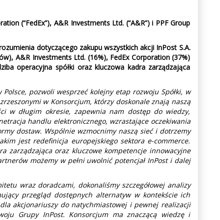
ration (“FedEx”), A&R Investments Ltd. (“A&R”) i PPF Group
ozumienia dotyczącego zakupu wszystkich akcji InPost S.A.
łów), A&R Investments Ltd. (16%), FedEx Corporation (37%)
ziba operacyjna spółki oraz kluczowa kadra zarządzająca
 Polsce, pozwoli wesprzeć kolejny etap rozwoju Spółki, w
 zrzeszonymi w Konsorcjum, którzy doskonale znają naszą
ości w długim okresie, zapewnia nam dostęp do wiedzy,
netracja handlu elektronicznego, wzrastające oczekiwania
formy dostaw. Wspólnie wzmocnimy naszą sieć i dotrzemy
jakim jest redefinicja europejskiego sektora e-commerce.
ra zarządzająca oraz kluczowe kompetencje innowacyjne
partnerów możemy w pełni uwolnić potencjał InPost i dalej
tetu wraz doradcami, dokonaliśmy szczegółowej analizy
mujący przegląd dostępnych alternatyw w kontekście ich
dla akcjonariuszy do natychmiastowej i pewnej realizacji
zwoju Grupy InPost. Konsorcjum ma znaczącą wiedzę i