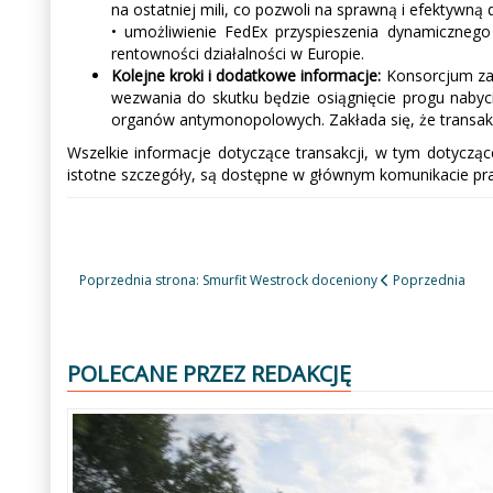
na ostatniej mili, co pozwoli na sprawną i efektywn
• umożliwienie FedEx przyspieszenia dynamicznego
rentowności działalności w Europie.
Kolejne kroki i dodatkowe informacje:
Konsorcjum zam
wezwania do skutku będzie osiągnięcie progu nabyci
organów antymonopolowych. Zakłada się, że transakcj
Wszelkie informacje dotyczące transakcji, w tym dotyczą
istotne szczegóły, są dostępne w głównym komunikacie pr
Poprzednia strona: Smurfit Westrock doceniony
Poprzednia
POLECANE PRZEZ REDAKCJĘ
Poprzedni
Następny