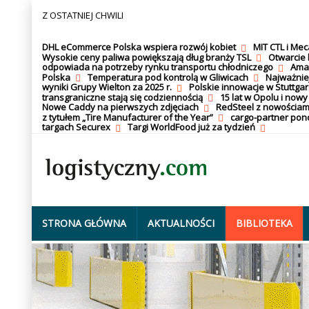
Z OSTATNIEJ CHWILI
DHL eCommerce Polska wspiera rozwój kobiet
MIT CTL i Me
Wysokie ceny paliwa powiększają dług branży TSL
Otwarcie 
odpowiada na potrzeby rynku transportu chłodniczego
Amaz
Polska
Temperatura pod kontrolą w Gliwicach
Najważnie
wyniki Grupy Wielton za 2025 r.
Polskie innowacje w Stuttgar
transgraniczne stają się codziennością
15 lat w Opolu i nowy
Nowe Caddy na pierwszych zdjęciach
RedSteel z nowościam
z tytułem „Tire Manufacturer of the Year”
cargo-partner po
targach Securex
Targi WorldFood już za tydzień
STRONA GŁÓWNA
AKTUALNOŚCI
BIBLIOTEKA