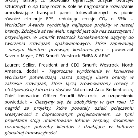
tektury falistej, co pozwoliło ograniczyć zużycie tworzyw
sztucznych o 3,3 tony rocznie. Kolejne nagrodzone rozwiązanie
umożliwiające transport paneli fotowoltaicznych w pionie
również eliminuje EPS, redukując emisje CO₂ o 33%. –
WorldStar Awards wyróżniają najlepsze projekty w naszej
branży. Zdobycie aż tak wielu nagród jest dla nas zaszczytem i
przywilejem. W Smurfit Westrock konsekwentnie dążymy do
tworzenia rozwiązań opakowaniowych, które zapewniają
naszym klientom przewagę konkurencyjną –
powiedział
Saverio Mayer, CEO Smurfit Westrock EMEA & APAC.
Laurent Sellier, President and CEO Smurfit Westrock North
America, dodał –
Tegoroczne wyróżnienia w konkursie
WorldStar potwierdzają nasza pozycję lidera branży w
zakresie rozwiązań, które łączą zrównoważony rozwój z
efektywnością łańcucha dostaw
. Natomiast Arco Berkenbosch,
Chief Innovation Officer Smurfit Westrock, w uzupełnieniu
powiedział: –
Cieszymy się, że zdobyliśmy w tym roku 15
nagród za projekty, które powstały dzięki połączeniu
kreatywności z dopracowanym projektowaniem. Za tymi
projektami stoją utalentowane lokalne zespoły, doskonale
rozumiejące potrzeby klientów i działające w kulturze
globalnej innowacyjności
.