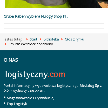
Grupa Raben wybiera Nulogy Shop Fl...
Jesteś tutaj:
Start
Biblioteka
Głos z rynku
Smurfit Westrock doceniony
O NAS
Portal informacyjny wydawnictwa logistycznego
Medialog Sp z
o.o. -
wydawcy czasopism:
* Magazynowanie i Dystrybucja,
* Top Logistyk
,