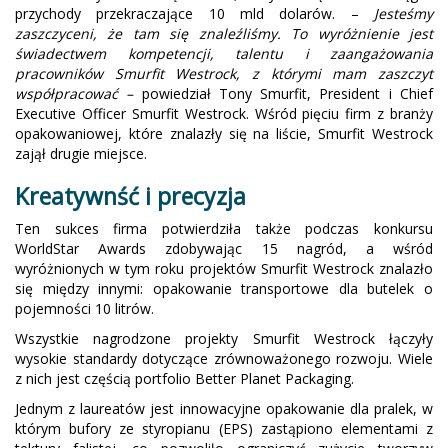
przychody przekraczające 10 mld dolarów. –
Jesteśmy
zaszczyceni, że tam się znaleźliśmy. To wyróżnienie jest
świadectwem kompetencji, talentu i zaangażowania
pracowników Smurfit Westrock, z którymi mam zaszczyt
współpracować –
powiedział Tony Smurfit, President i Chief
Executive Officer Smurfit Westrock. Wśród pięciu firm z branży
opakowaniowej, które znalazły się na liście, Smurfit Westrock
zajął drugie miejsce.
Kreatywnść i precyzja
Ten sukces firma potwierdziła także podczas konkursu
WorldStar Awards zdobywając 15 nagród, a wśród
wyróżnionych w tym roku projektów Smurfit Westrock znalazło
się między innymi: opakowanie transportowe dla butelek o
pojemności 10 litrów.
Wszystkie nagrodzone projekty Smurfit Westrock łączyły
wysokie standardy dotyczące zrównoważonego rozwoju. Wiele
z nich jest częścią portfolio Better Planet Packaging.
Jednym z laureatów jest innowacyjne opakowanie dla pralek, w
którym bufory ze styropianu (EPS) zastąpiono elementami z