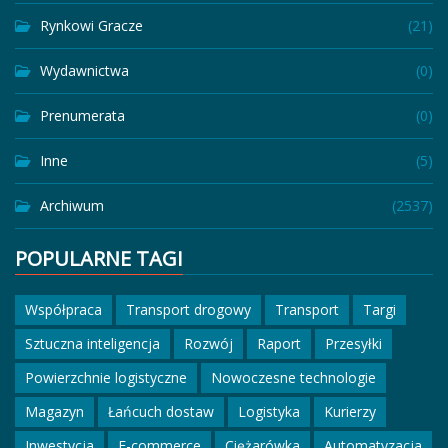
Rynkowi Gracze
(21)
Wydawnictwa
(0)
Prenumerata
(0)
Inne
(5)
Archiwum
(2537)
POPULARNE TAGI
Współpraca
Transport drogowy
Transport
Targi
Sztuczna inteligencja
Rozwój
Raport
Przesyłki
Powierzchnie logistyczne
Nowoczesne technologie
Magazyn
Łańcuch dostaw
Logistyka
Kurierzy
Inwestycja
E-commerce
Ciężarówka
Automatyzacja