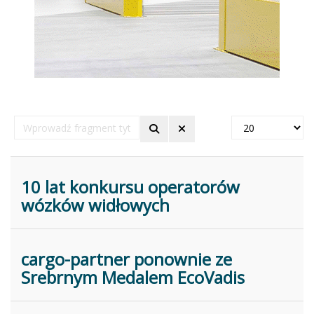
Wprowadź
Pokaż
fragment
#
tytułu
10 lat konkursu operatorów
wózków widłowych
cargo-partner ponownie ze
Srebrnym Medalem EcoVadis