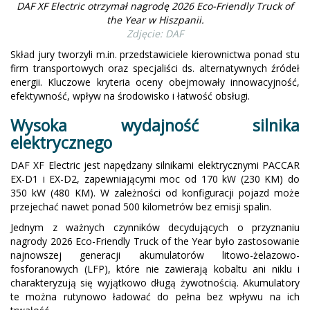
DAF XF Electric otrzymał nagrodę 2026 Eco-Friendly Truck of
the Year w Hiszpanii.
Zdjęcie: DAF
Skład jury tworzyli m.in. przedstawiciele kierownictwa ponad stu
firm transportowych oraz specjaliści ds. alternatywnych źródeł
energii. Kluczowe kryteria oceny obejmowały innowacyjność,
efektywność, wpływ na środowisko i łatwość obsługi.
Wysoka wydajność silnika
elektrycznego
DAF XF Electric jest napędzany silnikami elektrycznymi PACCAR
EX-D1 i EX-D2, zapewniającymi moc od 170 kW (230 KM) do
350 kW (480 KM). W zależności od konfiguracji pojazd może
przejechać nawet ponad 500 kilometrów bez emisji spalin.
Jednym z ważnych czynników decydujących o przyznaniu
nagrody 2026 Eco-Friendly Truck of the Year było zastosowanie
najnowszej generacji akumulatorów litowo-żelazowo-
fosforanowych (LFP), które nie zawierają kobaltu ani niklu i
charakteryzują się wyjątkowo długą żywotnością. Akumulatory
te można rutynowo ładować do pełna bez wpływu na ich