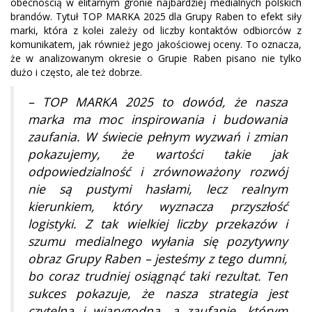
obecnością w elitarnym gronie najbardziej medialnych polskich
brandów. Tytuł TOP MARKA 2025 dla Grupy Raben to efekt siły
marki, która z kolei zależy od liczby kontaktów odbiorców z
komunikatem, jak również jego jakościowej oceny. To oznacza,
że w analizowanym okresie o Grupie Raben pisano nie tylko
dużo i często, ale też dobrze.
– TOP MARKA 2025 to dowód, że nasza
marka ma moc inspirowania i budowania
zaufania. W świecie pełnym wyzwań i zmian
pokazujemy, że wartości takie jak
odpowiedzialność i zrównoważony rozwój
nie są pustymi hasłami, lecz realnym
kierunkiem, który wyznacza przyszłość
logistyki. Z tak wielkiej liczby przekazów i
szumu medialnego wyłania się pozytywny
obraz Grupy Raben – jesteśmy z tego dumni,
bo coraz trudniej osiągnąć taki rezultat. Ten
sukces pokazuje, że nasza strategia jest
czytelna i wiarygodna, a zaufanie, którym