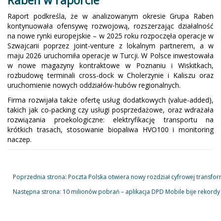
Raben w raporcie
Raport podkreśla, że w analizowanym okresie Grupa Raben
kontynuowała ofensywę rozwojową, rozszerzając działalność
na nowe rynki europejskie – w 2025 roku rozpoczęła operacje w
Szwajcarii poprzez joint-venture z lokalnym partnerem, a w
maju 2026 uruchomiła operacje w Turcji. W Polsce inwestowała
w nowe magazyny kontraktowe w Poznaniu i Wiskitkach,
rozbudowę terminali cross-dock w Cholerzynie i Kaliszu oraz
uruchomienie nowych oddziałów-hubów regionalnych.
Firma rozwijała także ofertę usług dodatkowych (value-added),
takich jak co-packing czy usługi posprzedażowe, oraz wdrażała
rozwiązania proekologiczne: elektryfikację transportu na
krótkich trasach, stosowanie biopaliwa HVO100 i monitoring
naczep.
Poprzednia strona: Poczta Polska otwiera nowy rozdział cyfrowej transfor
Następna strona: 10 milionów pobrań – aplikacja DPD Mobile bije rekord