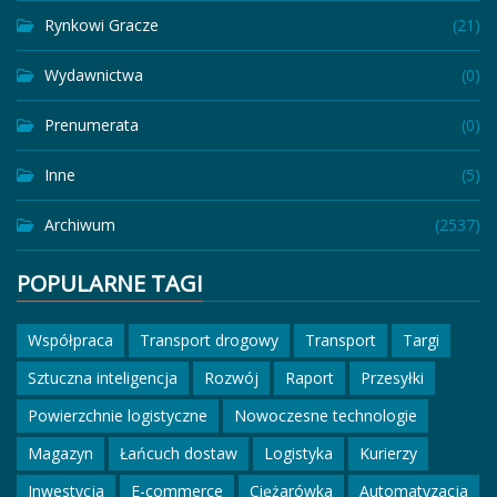
Rynkowi Gracze
(21)
Wydawnictwa
(0)
Prenumerata
(0)
Inne
(5)
Archiwum
(2537)
POPULARNE TAGI
Współpraca
Transport drogowy
Transport
Targi
Sztuczna inteligencja
Rozwój
Raport
Przesyłki
Powierzchnie logistyczne
Nowoczesne technologie
Magazyn
Łańcuch dostaw
Logistyka
Kurierzy
Inwestycja
E-commerce
Ciężarówka
Automatyzacja