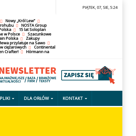
PIĄTEK, 07, SIE, 5:24
Nowy „Król Lew”
krohubu
NOSTA Group
Polska
15 lat Soloplan
ne w Polsce
Szacunkowe
ain Polska
Zakupy
ewa przylatuje na Sawo
ów ciężarowych
Continental
n Crafter!
Hörmann na
PLIKI
DLA ORŁÓW
KONTAKT