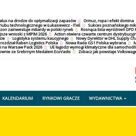
calux na drodze do optymalizacji zapasów
Ormuz, ropa i efekt domina
hubu technologicznego w Łukasiewicz - ITeE
Sukces poznańskiego mi
on zainwestuje miliardy w polski rynek
Rosnąca lista wyróżnień DPD 
jsze wnioski z MIPIM 2026
Action otwiera czwarte centrum dystrybucyj
cie
Logistyka systemu kaucyjnego
Nowy Dyrektor w DHL Supply Ch
 rozdział Raben Logistics Polska
Nowa Rada GS1 Polska wybrana
M
i na Warsaw Pack 2026
UE łagodzi wymogi klimatyczne dla samochod
nownie ze Srebrnym Medalem EcoVadis
Zobacz jak powstaje Volkswage
KALENDARIUM
RYNKOWI GRACZE
WYDAWNICTWA