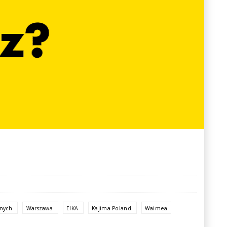
znych
Warszawa
EIKA
Kajima Poland
Waimea