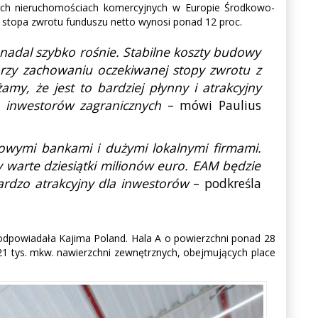
nych nieruchomościach komercyjnych w Europie Środkowo-
na stopa zwrotu funduszu netto wynosi ponad 12 proc.
nadal szybko rośnie. Stabilne koszty budowy
rzy zachowaniu oczekiwanej stopy zwrotu z
y, że jest to bardziej płynny i atrakcyjny
la inwestorów zagranicznych
– mówi Paulius
ołowymi bankami i dużymi lokalnymi firmami.
y warte dziesiątki milionów euro. EAM będzie
bardzo atrakcyjny dla inwestorów
– podkreśla
dpowiadała Kajima Poland. Hala A o powierzchni ponad 28
1 tys. mkw. nawierzchni zewnętrznych, obejmujących place