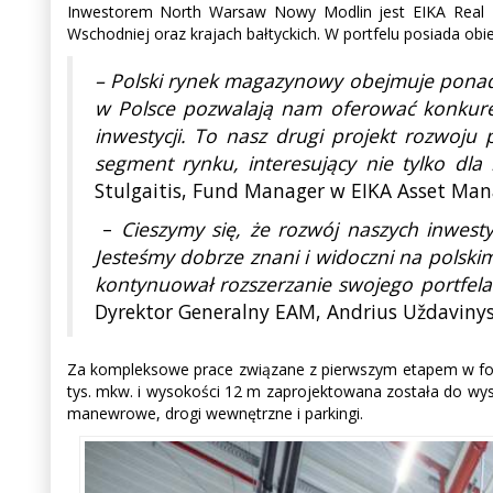
Inwestorem North Warsaw Nowy Modlin jest EIKA Real Es
Wschodniej oraz krajach bałtyckich. W portfelu posiada ob
– Polski rynek magazynowy obejmuje ponad 3
w Polsce pozwalają nam oferować konkure
inwestycji. To nasz drugi projekt rozwoju
segment rynku, interesujący nie tylko dla
Stulgaitis, Fund Manager w EIKA Asset Ma
–
Cieszymy się, że rozwój naszych inwesty
Jesteśmy dobrze znani i widoczni na polski
kontynuował rozszerzanie swojego portfela
Dyrektor Generalny EAM, Andrius Uždavinys
Za kompleksowe prace związane z pierwszym etapem w for
tys. mkw. i wysokości 12 m zaprojektowana została do wy
manewrowe, drogi wewnętrzne i parkingi.