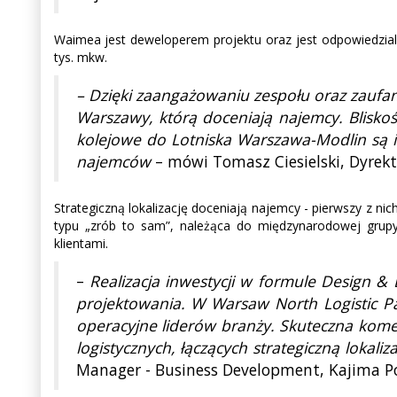
Waimea jest deweloperem projektu oraz jest odpowiedzial
tys. mkw.
– Dzięki zaangażowaniu zespołu oraz zauf
Warszawy, którą doceniają najemcy. Blisko
kolejowe do Lotniska Warszawa-Modlin są i 
najemców
– mówi Tomasz Ciesielski, Dyrek
Strategiczną lokalizację doceniają najemcy - pierwszy z ni
typu „zrób to sam”, należąca do międzynarodowej grup
klientami.
–
Realizacja inwestycji w formule Design & 
projektowania. W Warsaw North Logistic Pa
operacyjne liderów branży. Skuteczna komer
logistycznych, łączących strategiczną loka
Manager - Business Development, Kajima P