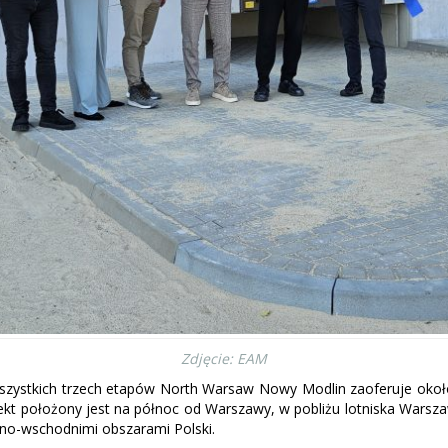
Zdjęcie: EAM
szystkich trzech etapów North Warsaw Nowy Modlin zaoferuje okoł
iekt położony jest na północ od Warszawy, w pobliżu lotniska Warsz
no-wschodnimi obszarami Polski.