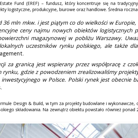
tate Fund (EREF) – fundusz, który koncentruje się na tradycyj
iekty logistyczne, produkcyjne, biurowe oraz handlowe. Średnia rocz
6 mln mkw. i jest piątym co do wielkości w Europie, 
ncyjne ceny najmu nowych obiektów logistycznych p
 powierzchni magazynowej w pobliżu Warszawy. Uważam
 lokalnych uczestników rynku polskiego, ale także d
nagement.
cji za granicą jest wspierany przez współpracę z cz
m rynku, gdzie z powodzeniem zrealizowaliśmy projekt
 inwestycyjnego w Polsce. Polski rynek jest obecnie 
.
mule Design & Build, w tym za projekty budowlane i wykonawcze, o
sokiego składowania. Na zewnątrz obiektu powstało również ponad 2