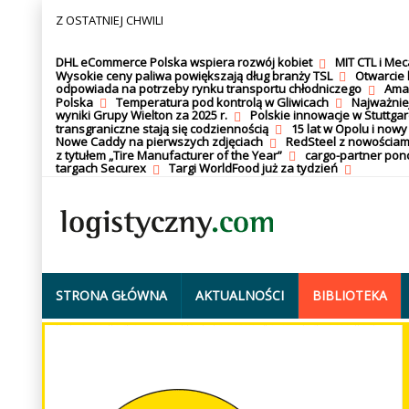
Z OSTATNIEJ CHWILI
DHL eCommerce Polska wspiera rozwój kobiet
MIT CTL i Me
Wysokie ceny paliwa powiększają dług branży TSL
Otwarcie 
odpowiada na potrzeby rynku transportu chłodniczego
Amaz
Polska
Temperatura pod kontrolą w Gliwicach
Najważnie
wyniki Grupy Wielton za 2025 r.
Polskie innowacje w Stuttgar
transgraniczne stają się codziennością
15 lat w Opolu i nowy
Nowe Caddy na pierwszych zdjęciach
RedSteel z nowościam
z tytułem „Tire Manufacturer of the Year”
cargo-partner po
targach Securex
Targi WorldFood już za tydzień
STRONA GŁÓWNA
AKTUALNOŚCI
BIBLIOTEKA