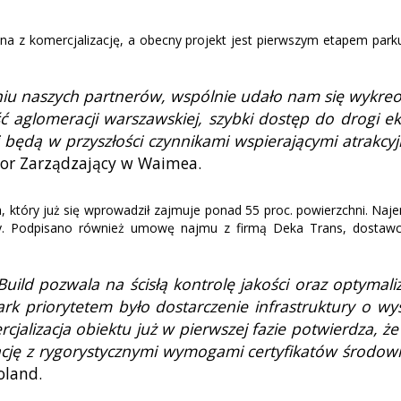
na z komercjalizację, a obecny projekt jest pierwszym etapem pa
aniu naszych partnerów, wspólnie udało nam się wykr
ść aglomeracji warszawskiej, szybki dostęp do drogi 
będą w przyszłości czynnikami wspierającymi atrakcyj
tor Zarządzający w Waimea.
ch, który już się wprowadził zajmuje ponad 55 proc. powierzchni. Naj
y. Podpisano również umowę najmu z firmą Deka Trans, dostawcą
Build pozwala na ścisłą kontrolę jakości oraz optymal
rk priorytetem było dostarczenie infrastruktury o w
cjalizacja obiektu już w pierwszej fazie potwierdza,
lizację z rygorystycznymi wymogami certyfikatów środo
oland.