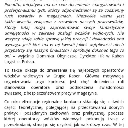
Ponadto, inicjatywa ma na celu docenienie zaangażowania i
profesjonalizmu tych, którzy odpowiedzialni są za codzienny
ruch towarów w magazynach. Niezwykle ważna jest
także kwestia związana z rozwojem naszych pracowników,
którzy tutaj mogą zaprezentować swoje fantastyczne
umiejętności w zakresie obsługi wózków widłowych. Nie
wszyscy zdają sobie sprawę jakiej precyzji i dokładności ona
wymaga. Jeśli ktoś ma w tej kwestii jakieś wątpliwości niech
przypatrzy się naszym finalistom i spróbuje dokonać tego co
oni
– wyjaśnia Dominika Olejniczak, Dyrektor HR w Raben
Logistics Polska.
To także okazja do zmierzenia się najlepszych operatorów
wózków widłowych w Grupie Raben. Główną motywacją
organizowania tego konkursu jest chęć docenienia roli
stanowiska operatora oraz podnoszenia świadomości
związanej z bezpieczeństwem pracy w magazynie.
Co roku eliminacje regionalne konkursu składają się z dwóch
części: teoretycznej, polegającej na przedstawianiu dobrych
praktyk i pożądanych zachowań oraz praktycznej, podczas
której operatorzy wózków widłowych pokonują trasę z
przeszkodami, starając się uzyskać jak najkrótszy czas. W tej