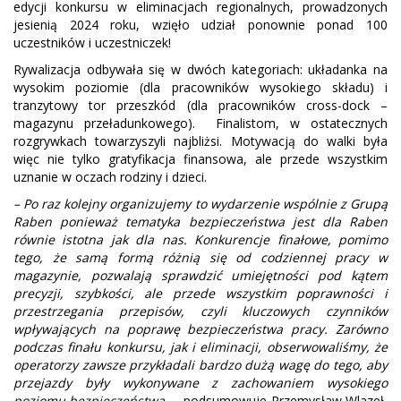
edycji konkursu w eliminacjach regionalnych, prowadzonych
jesienią 2024 roku, wzięło udział ponownie ponad 100
uczestników i uczestniczek!
Rywalizacja odbywała się w dwóch kategoriach: układanka na
wysokim poziomie (dla pracowników wysokiego składu) i
tranzytowy tor przeszkód (dla pracowników cross-dock –
magazynu przeładunkowego). Finalistom, w ostatecznych
rozgrywkach towarzyszyli najbliżsi. Motywacją do walki była
więc nie tylko gratyfikacja finansowa, ale przede wszystkim
uznanie w oczach rodziny i dzieci.
– Po raz kolejny organizujemy to wydarzenie wspólnie z Grupą
Raben ponieważ tematyka bezpieczeństwa jest dla Raben
równie istotna jak dla nas. Konkurencje finałowe, pomimo
tego, że samą formą różnią się od codziennej pracy w
magazynie, pozwalają sprawdzić umiejętności pod kątem
precyzji, szybkości, ale przede wszystkim poprawności i
przestrzegania przepisów, czyli kluczowych czynników
wpływających na poprawę bezpieczeństwa pracy. Zarówno
podczas finału konkursu, jak i eliminacji, obserwowaliśmy, że
operatorzy zawsze przykładali bardzo dużą wagę do tego, aby
przejazdy były wykonywane z zachowaniem wysokiego
poziomu bezpieczeństwa
– podsumowuje Przemysław Wlazeł,