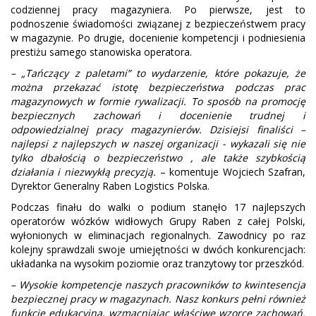
codziennej pracy magazyniera. Po pierwsze, jest to
podnoszenie świadomości związanej z bezpieczeństwem pracy
w magazynie. Po drugie, docenienie kompetencji i podniesienia
prestiżu samego stanowiska operatora.
– „Tańczący z paletami” to wydarzenie, które pokazuje, że
można przekazać istotę bezpieczeństwa podczas prac
magazynowych w formie rywalizacji. To sposób na promocję
bezpiecznych zachowań i docenienie trudnej i
odpowiedzialnej pracy magazynierów. Dzisiejsi finaliści –
najlepsi z najlepszych w naszej organizacji - wykazali się nie
tylko dbałością o bezpieczeństwo , ale także szybkością
działania i niezwykłą precyzją.
– komentuje Wojciech Szafran,
Dyrektor Generalny Raben Logistics Polska.
Podczas finału do walki o podium stanęło 17 najlepszych
operatorów wózków widłowych Grupy Raben z całej Polski,
wyłonionych w eliminacjach regionalnych. Zawodnicy po raz
kolejny sprawdzali swoje umiejętności w dwóch konkurencjach:
układanka na wysokim poziomie oraz tranzytowy tor przeszkód.
– Wysokie kompetencje naszych pracowników to kwintesencja
bezpiecznej pracy w magazynach. Nasz konkurs pełni również
funkcję edukacyjną, wzmacniając właściwe wzorce zachowań.