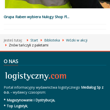
Grupa Raben wybiera Nulogy Shop Fl...
Jesteś tutaj:
Start
Biblioteka
Wózki w akcji
Znów tańczyli z paletami
O NAS
Portal informacyjny wydawnictwa logistycznego
Medialog Sp z
o.o. -
wydawcy czasopism:
* Magazynowanie i Dystrybucja,
* Top Logistyk
,