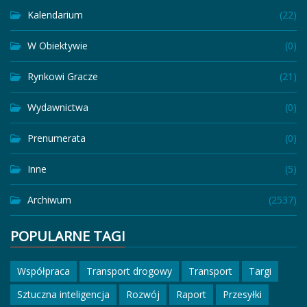
Kalendarium
(22)
W Obiektywie
(0)
Rynkowi Gracze
(21)
Wydawnictwa
(0)
Prenumerata
(0)
Inne
(5)
Archiwum
(2537)
POPULARNE TAGI
Współpraca
Transport drogowy
Transport
Targi
Sztuczna inteligencja
Rozwój
Raport
Przesyłki