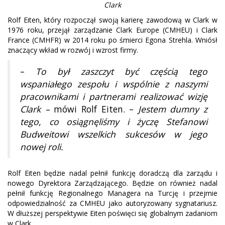
Clark
Rolf Eiten, który rozpoczął swoją karierę zawodową w Clark w
1976 roku, przejął zarządzanie Clark Europe (CMHEU) i Clark
France (CMHFR) w 2014 roku po śmierci Egona Strehla. Wniósł
znaczący wkład w rozwój i wzrost firmy.
–
To był zaszczyt być częścią tego
wspaniałego zespołu i wspólnie z naszymi
pracownikami i partnerami realizować wizję
Clark –
mówi Rolf Eiten. –
Jestem dumny z
tego, co osiągnęliśmy i życzę Stefanowi
Budweitowi wszelkich sukcesów w jego
nowej roli.
Rolf Eiten będzie nadal pełnił funkcję doradczą dla zarządu i
nowego Dyrektora Zarządzającego. Będzie on również nadal
pełnił funkcję Regionalnego Managera na Turcję i przejmie
odpowiedzialność za CMHEU jako autoryzowany sygnatariusz.
W dłuższej perspektywie Eiten poświęci się globalnym zadaniom
w Clark.