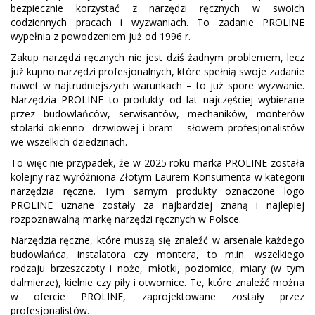
bezpiecznie korzystać z narzędzi ręcznych w swoich
codziennych pracach i wyzwaniach. To zadanie PROLINE
wypełnia z powodzeniem już od 1996 r.
Zakup narzędzi ręcznych nie jest dziś żadnym problemem, lecz
już kupno narzędzi profesjonalnych, które spełnią swoje zadanie
nawet w najtrudniejszych warunkach – to już spore wyzwanie.
Narzędzia PROLINE to produkty od lat najczęściej wybierane
przez budowlańców, serwisantów, mechaników, monterów
stolarki okienno- drzwiowej i bram – słowem profesjonalistów
we wszelkich dziedzinach.
To więc nie przypadek, że w 2025 roku marka PROLINE została
kolejny raz wyróżniona Złotym Laurem Konsumenta w kategorii
narzędzia ręczne. Tym samym produkty oznaczone logo
PROLINE uznane zostały za najbardziej znaną i najlepiej
rozpoznawalną markę narzędzi ręcznych w Polsce.
Narzędzia ręczne, które muszą się znaleźć w arsenale każdego
budowlańca, instalatora czy montera, to m.in. wszelkiego
rodzaju brzeszczoty i noże, młotki, poziomice, miary (w tym
dalmierze), kielnie czy piły i otwornice. Te, które znaleźć można
w ofercie PROLINE, zaprojektowane zostały przez
profesjonalistów.