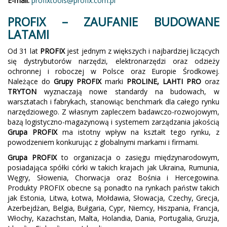
E-mail:
profixtools@profix.com.pl
PROFIX – ZAUFANIE BUDOWANE
LATAMI
Od 31 lat
PROFIX
jest jednym z większych i najbardziej liczących
się dystrybutorów narzędzi, elektronarzędzi oraz odzieży
ochronnej i roboczej w Polsce oraz Europie Środkowej.
Należące do
Grupy PROFIX
marki
PROLINE, LAHTI PRO
oraz
TRYTON
wyznaczają nowe standardy na budowach, w
warsztatach i fabrykach, stanowiąc benchmark dla całego rynku
narzędziowego. Z własnym zapleczem badawczo-rozwojowym,
bazą logistyczno-magazynową i systemem zarządzania jakością
Grupa PROFIX
ma istotny wpływ na kształt tego rynku, z
powodzeniem konkurując z globalnymi markami i firmami.
Grupa PROFIX
to organizacja o zasięgu międzynarodowym,
posiadająca spółki córki w takich krajach jak Ukraina, Rumunia,
Węgry, Słowenia, Chorwacja oraz Bośnia i Hercegowina.
Produkty PROFIX obecne są ponadto na rynkach państw takich
jak Estonia, Litwa, Łotwa, Mołdawia, Słowacja, Czechy, Grecja,
Azerbejdżan, Belgia, Bułgaria, Cypr, Niemcy, Hiszpania, Francja,
Włochy, Kazachstan, Malta, Holandia, Dania, Portugalia, Gruzja,