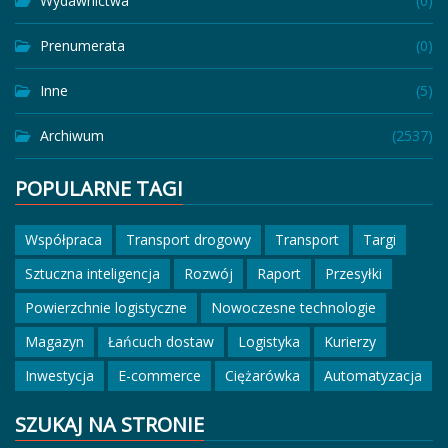
Wydawnictwa
(0)
Prenumerata
(0)
Inne
(5)
Archiwum
(2537)
POPULARNE TAGI
Współpraca
Transport drogowy
Transport
Targi
Sztuczna inteligencja
Rozwój
Raport
Przesyłki
Powierzchnie logistyczne
Nowoczesne technologie
Magazyn
Łańcuch dostaw
Logistyka
Kurierzy
Inwestycja
E-commerce
Ciężarówka
Automatyzacja
SZUKAJ NA STRONIE