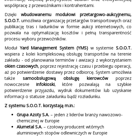
współpracę z przewoźnikami i kontrahentami.
Dzięki
wbudowanemu modułowi przetargowo-aukcyjnemu,
S.O.O.T.
umożliwia organizację przetargów transportowych oraz
publikację tras i ładunków w formie aukcji internetowych, co
pozwala na optymalizację kosztów i pełną transparentność
procesu wyboru przewoźników.
Moduł
Yard Management System (YMS)
w systemie
S.O.O.T.
wspiera z kolei kompleksową obsługę transportów na terenie
zakładu - od planowania terminów i awizacji z wykorzystaniem
okien czasowych
, poprzez rejestrację czasu i przebiegu operacji,
aż po potwierdzenie dostawy przez odbiorcę. System umożliwia
także
samoobsługową obsługę kierowców
poprzez
nowoczesne
infokioski
, które pozwalają na szybkie
potwierdzenie przyjazdu, wydruk dokumentów lub uzyskanie
informacji o statusie załadunku bądź rozładunku.
Z systemu S.O.O.T. korzystają m.in.:
Grupa Azoty S.A.
– jeden z liderów branży nawozowo-
chemicznej w Europie
Alumetal S.A.
– czołowy producent wtórnych
aluminiowych stopów odlewniczych w Europie