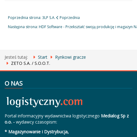
Poprzednia strona: 3LP S.A.
Poprzednia
Następna strona: HDF Software - Przekształć swoją produkcję i magazyn
N
Jesteś tutaj:
Start
Rynkowi gracze
ZETO S.A. / S.O.O.T.
O NAS
Portal informacyjny wydawnictwa logistycznego
Medialog Sp z
o.o. -
wydawcy czasopism:
* Magazynowanie i Dystrybucja,