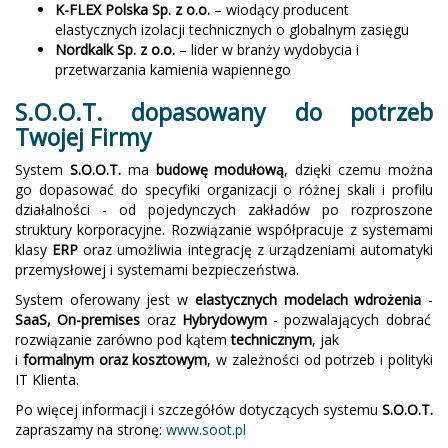
K-FLEX Polska Sp. z o.o.
– wiodący producent
elastycznych izolacji technicznych o globalnym zasięgu
Nordkalk Sp. z o.o.
– lider w branży wydobycia i
przetwarzania kamienia wapiennego
S.O.O.T. dopasowany do potrzeb
Twojej Firmy
System
S.O.O.T.
ma
budowę modułową
, dzięki czemu można
go dopasować do specyfiki organizacji o różnej skali i profilu
działalności - od pojedynczych zakładów po rozproszone
struktury korporacyjne. Rozwiązanie współpracuje z systemami
klasy
ERP
oraz umożliwia integrację z urządzeniami automatyki
przemysłowej i systemami bezpieczeństwa.
System oferowany jest w
elastycznych modelach wdrożenia
-
SaaS, On-premises
oraz
Hybrydowym
- pozwalających dobrać
rozwiązanie zarówno pod kątem
technicznym
, jak
i
formalnym oraz kosztowym
, w zależności od potrzeb i polityki
IT Klienta.
Po więcej informacji i szczegółów dotyczących systemu
S.O.O.T.
zapraszamy na stronę:
www.soot.pl