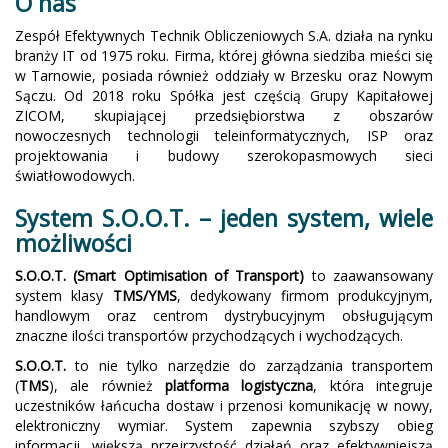
O nas
Zespół Efektywnych Technik Obliczeniowych S.A. działa na rynku
branży IT od 1975 roku. Firma, której główna siedziba mieści się
w Tarnowie, posiada również oddziały w Brzesku oraz Nowym
Sączu. Od 2018 roku Spółka jest częścią Grupy Kapitałowej
ZICOM, skupiającej przedsiębiorstwa z obszarów
nowoczesnych technologii teleinformatycznych, ISP oraz
projektowania i budowy szerokopasmowych sieci
światłowodowych.
System S.O.O.T. – jeden system, wiele
możliwości
S.O.O.T. (Smart Optimisation of Transport)
to zaawansowany
system klasy
TMS/YMS
, dedykowany firmom produkcyjnym,
handlowym oraz centrom dystrybucyjnym obsługującym
znaczne ilości transportów przychodzących i wychodzących.
S.O.O.T.
to nie tylko narzędzie do zarządzania transportem
(
TMS
), ale również
platforma logistyczna
, która integruje
uczestników łańcucha dostaw i przenosi komunikację w nowy,
elektroniczny wymiar. System zapewnia szybszy obieg
informacji, większą przejrzystość działań oraz efektywniejszą