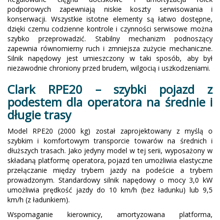
podporowych zapewniają niskie koszty serwisowania i
konserwacji. Wszystkie istotne elementy są łatwo dostępne,
dzięki czemu codzienne kontrole i czynności serwisowe można
szybko przeprowadzić. Stabilny mechanizm podnoszący
zapewnia równomierny ruch i zmniejsza zużycie mechaniczne.
Silnik napędowy jest umieszczony w taki sposób, aby był
niezawodnie chroniony przed brudem, wilgocią i uszkodzeniami.
Clark RPE20 – szybki pojazd z
podestem dla operatora na średnie i
długie trasy
Model RPE20 (2000 kg) został zaprojektowany z myślą o
szybkim i komfortowym transporcie towarów na średnich i
dłuższych trasach. Jako jedyny model w tej serii, wyposażony w
składaną platformę operatora, pojazd ten umożliwia elastyczne
przełączanie między trybem jazdy na podeście a trybem
prowadzonym. Standardowy silnik napędowy o mocy 3,0 kW
umożliwia prędkość jazdy do 10 km/h (bez ładunku) lub 9,5
km/h (z ładunkiem).
Wspomaganie kierownicy, amortyzowana platforma,