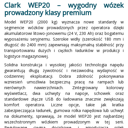
Clark WEP20 – wygodny wózek
prowadzony klasy premium
Model WEP20 (2000 kg) wyznacza nowe standardy w
segmencie wózków prowadzonych przez operatora dzięki
akumulatorowi litowo-jonowemu (24 V, 230 Ah) oraz bogatemu
wyposażeniu seryjnemu. Szerokie widły (szerokość 180 mm i
długość do 2400 mm) zapewniają maksymalną stabilność przy
transportowaniu dużych i ciężkich ładunków w produkcji i
logistyce magazynowej.
Solidna konstrukcja i wysokiej jakości technologia napędu
gwarantują długą żywotność i niezawodną wydajność w
codziennej eksploatacji. Dobra zdolność pokonywania
wzniesień umożliwia bezpieczną pracę na rampach lub
nierównych nawierzchniach. Zintegrowany kolorowy
wyświetlacz, dwa uchwyty na napoje, schowek oraz
standardowe złącze USB do ładowania znacznie zwiększają
komfort operatora. Liczne opcje, takie jak kratka
zabezpieczająca ładunek, gumowa rolka napędowa lub uchwyt
na dokumenty, sprawiają, że model WEP20 jest najbardziej
wszechstronnym wózkiem prowadzonym w tej serii.
Regulowane cięgna dociskowe i amortyzacja rolek