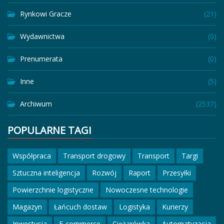
Rynkowi Gracze
(21)
Wydawnictwa
(0)
Prenumerata
(0)
Inne
(5)
Archiwum
(2537)
POPULARNE TAGI
Współpraca
Transport drogowy
Transport
Targi
Sztuczna inteligencja
Rozwój
Raport
Przesyłki
Powierzchnie logistyczne
Nowoczesne technologie
Magazyn
Łańcuch dostaw
Logistyka
Kurierzy
Inwestycja
E-commerce
Ciężarówka
Automatyzacja