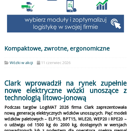
Kompaktowe, zwrotne, ergonomiczne
Wózki w akcji
11 czerwiec 2026
Clark wprowadził na rynek zupełnie
nowe elektryczne wózki unoszące z
technologią litowo-jonową
Podczas targów LogiMAT 2026 firma Clark zaprezentowała
nową generację elektrycznych wózków unoszących. Pięć modeli
wózków paletowych – ELP15, BPT15, WLE20, WEP20 i RPE20 –
o udźwigu od 1500 kg do 2000 kg, dostępnych w wersjach
prowadzonych lub z podestem dla operatora, spełnia niemal