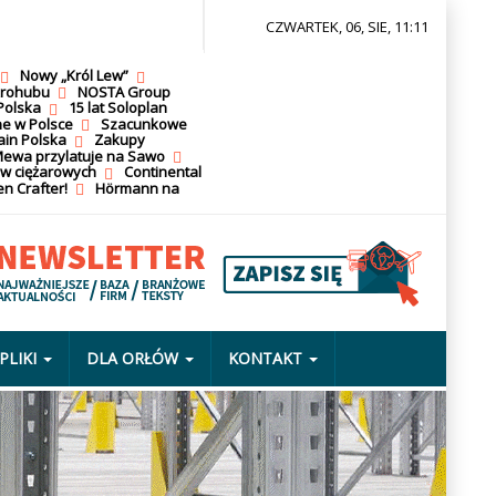
CZWARTEK, 06, SIE, 11:11
Nowy „Król Lew”
krohubu
NOSTA Group
Polska
15 lat Soloplan
ne w Polsce
Szacunkowe
ain Polska
Zakupy
ewa przylatuje na Sawo
ów ciężarowych
Continental
n Crafter!
Hörmann na
PLIKI
DLA ORŁÓW
KONTAKT