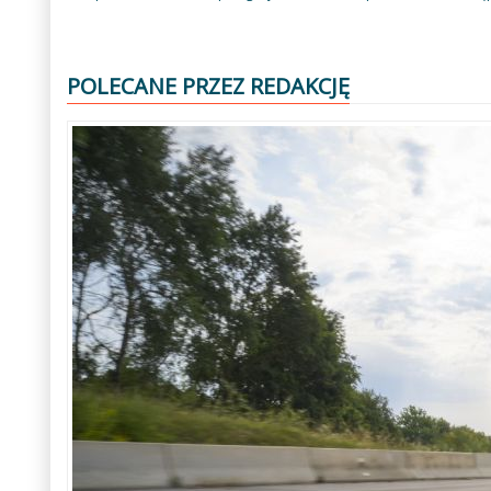
POLECANE PRZEZ REDAKCJĘ
Poprzedni
Następny