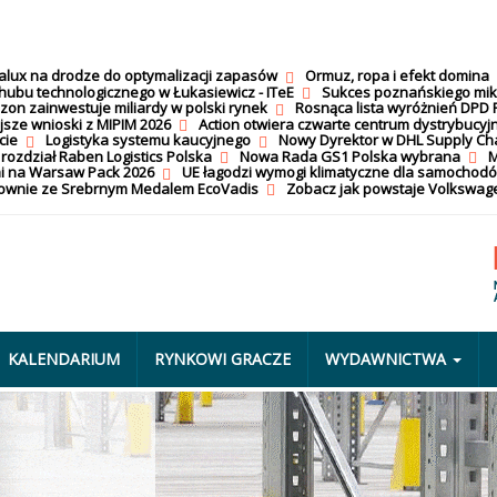
calux na drodze do optymalizacji zapasów
Ormuz, ropa i efekt domina
hubu technologicznego w Łukasiewicz - ITeE
Sukces poznańskiego mi
on zainwestuje miliardy w polski rynek
Rosnąca lista wyróżnień DPD 
jsze wnioski z MIPIM 2026
Action otwiera czwarte centrum dystrybucyj
cie
Logistyka systemu kaucyjnego
Nowy Dyrektor w DHL Supply Ch
 rozdział Raben Logistics Polska
Nowa Rada GS1 Polska wybrana
M
i na Warsaw Pack 2026
UE łagodzi wymogi klimatyczne dla samochod
nownie ze Srebrnym Medalem EcoVadis
Zobacz jak powstaje Volkswage
KALENDARIUM
RYNKOWI GRACZE
WYDAWNICTWA