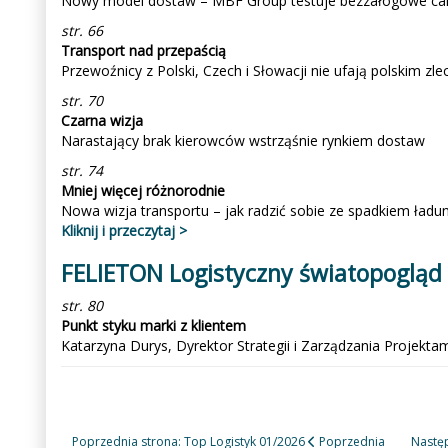
Nowy model dostaw – MBF Group testuje bezzałogowe ca
str. 66
Transport nad przepaścią
Przewoźnicy z Polski, Czech i Słowacji nie ufają polskim z
str. 70
Czarna wizja
Narastający brak kierowców wstrząśnie rynkiem dostaw
str. 74
Mniej więcej różnorodnie
Nowa wizja transportu – jak radzić sobie ze spadkiem ła
Kliknij i przeczytaj >
FELIETON Logistyczny światopogląd
str. 80
Punkt styku marki z klientem
Katarzyna Durys, Dyrektor Strategii i Zarządzania Projekt
Poprzednia strona: Top Logistyk 01/2026
Poprzednia
Następ