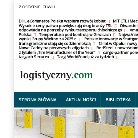
Z OSTATNIEJ CHWILI
DHL eCommerce Polska wspiera rozwój kobiet
MIT CTL i Me
Wysokie ceny paliwa powiększają dług branży TSL
Otwarcie 
odpowiada na potrzeby rynku transportu chłodniczego
Amaz
Polska
Temperatura pod kontrolą w Gliwicach
Najważnie
wyniki Grupy Wielton za 2025 r.
Polskie innowacje w Stuttgar
transgraniczne stają się codziennością
15 lat w Opolu i nowy
Nowe Caddy na pierwszych zdjęciach
RedSteel z nowościam
z tytułem „Tire Manufacturer of the Year”
cargo-partner po
targach Securex
Targi WorldFood już za tydzień
STRONA GŁÓWNA
AKTUALNOŚCI
BIBLIOTEKA