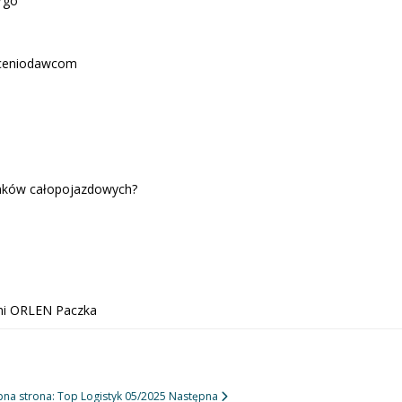
rgo
leceniodawcom
dunków całopojazdowych?
ami ORLEN Paczka
na strona: Top Logistyk 05/2025
Następna