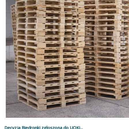
Decyzja Biedronki zgłoszona do UOKi...