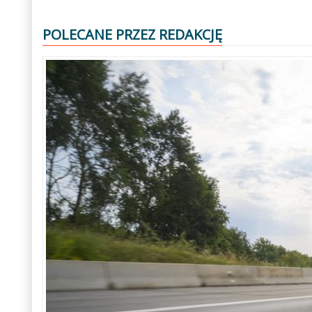
POLECANE PRZEZ REDAKCJĘ
Poprzedni
Następny