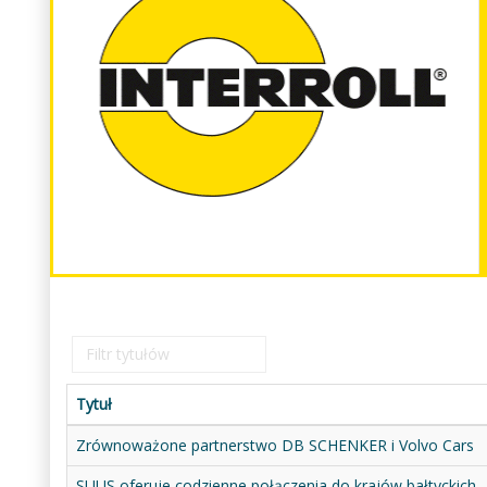
Filtr
tytułów
Tytuł
Zrównoważone partnerstwo DB SCHENKER i Volvo Cars
SUUS oferuje codzienne połączenia do krajów bałtyckich