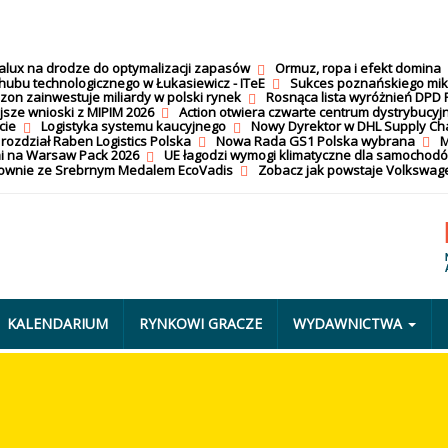
calux na drodze do optymalizacji zapasów
Ormuz, ropa i efekt domina
hubu technologicznego w Łukasiewicz - ITeE
Sukces poznańskiego mi
on zainwestuje miliardy w polski rynek
Rosnąca lista wyróżnień DPD 
jsze wnioski z MIPIM 2026
Action otwiera czwarte centrum dystrybucyj
cie
Logistyka systemu kaucyjnego
Nowy Dyrektor w DHL Supply Ch
 rozdział Raben Logistics Polska
Nowa Rada GS1 Polska wybrana
M
i na Warsaw Pack 2026
UE łagodzi wymogi klimatyczne dla samochod
nownie ze Srebrnym Medalem EcoVadis
Zobacz jak powstaje Volkswage
KALENDARIUM
RYNKOWI GRACZE
WYDAWNICTWA