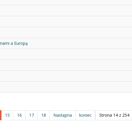
inami a Europą
15
16
17
18
Następna
koniec
Strona 14 z 254