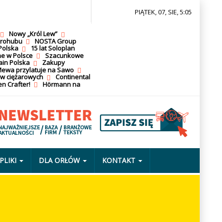
PIĄTEK, 07, SIE, 5:05
Nowy „Król Lew”
krohubu
NOSTA Group
Polska
15 lat Soloplan
ne w Polsce
Szacunkowe
ain Polska
Zakupy
ewa przylatuje na Sawo
ów ciężarowych
Continental
n Crafter!
Hörmann na
PLIKI
DLA ORŁÓW
KONTAKT