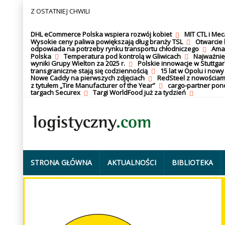
Z OSTATNIEJ CHWILI
DHL eCommerce Polska wspiera rozwój kobiet
MIT CTL i Me
Wysokie ceny paliwa powiększają dług branży TSL
Otwarcie 
odpowiada na potrzeby rynku transportu chłodniczego
Amaz
Polska
Temperatura pod kontrolą w Gliwicach
Najważnie
wyniki Grupy Wielton za 2025 r.
Polskie innowacje w Stuttgar
transgraniczne stają się codziennością
15 lat w Opolu i nowy
Nowe Caddy na pierwszych zdjęciach
RedSteel z nowościam
z tytułem „Tire Manufacturer of the Year”
cargo-partner po
targach Securex
Targi WorldFood już za tydzień
STRONA GŁÓWNA
AKTUALNOŚCI
BIBLIOTEKA